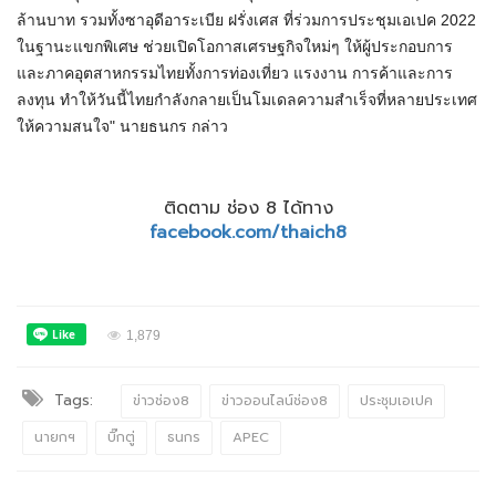
ล้านบาท รวมทั้งซาอุดีอาระเบีย ฝรั่งเศส ที่ร่วมการประชุมเอ
เปค
2022
ในฐานะแขกพิเศษ ช่วยเปิดโอกาสเศรษฐกิจใหม่ๆ ให้ผู้ประกอบการ
และภาคอุตสาหกรรมไทยทั้งการท่องเที่ยว แรงงาน การค้าและการ
ลงทุน ทำให้วันนี้ไทยกำลังกลายเป็นโมเดลความสำเร็จที่หลายประเทศ
ให้ความสนใจ" นาย
ธน
กร
กล่าว
ติดตาม ช่อง 8 ได้ทาง
facebook.com/thaich8
1,879
Tags:
ข่าวช่อง8
ข่าวออนไลน์ช่อง8
ประชุมเอเปค
นายกฯ
บิ๊กตู่
ธนกร
APEC