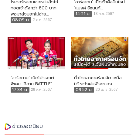
ไรเดอร์หลอนเจอหนุ่มสั่งไก่
‘อาร์สยาม’ เปิดตัวศิลปินใหม่
ทอดเจ้าดังกว่า 800 บาท
‘แบงค์ ธัชนนท์...
14:21 น.
พอมาส่งบอกไม่จ่าย...
13 ก.ย. 2567
08:09 น.
2 ต.ค. 2567
‘อาร์สยาม’ เปิดโปรเจกต์
ทั่วไทยอากาศร้อนจัด เหนือ-
พิเศษ ‘อีสาน BATTLE’...
ใต้ ระวังฝนฟ้าคะนอง
17:34 น.
09:52 น.
29 ส.ค. 2567
20 เม.ย. 2567
ข่าวยอดนิยม