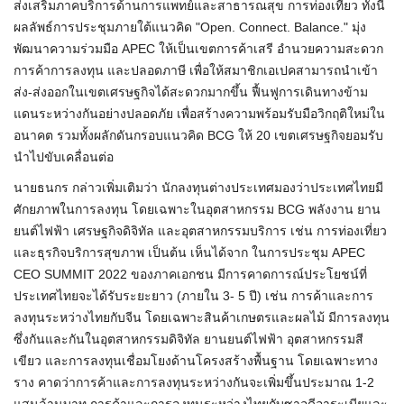
ส่งเสริมภาคบริการด้านการแพทย์และสาธารณสุข การท่องเที่ยว ทั้งนี้
ผลลัพธ์การประชุมภายใต้แนวคิด "Open. Connect. Balance." มุ่ง
พัฒนาความร่วมมือ APEC ให้เป็นเขตการค้าเสรี อำนวยความสะดวก
การค้าการลงทุน และปลอดภาษี เพื่อให้สมาชิกเอ
เปค
สามารถนำเข้า
ส่ง-ส่งออกในเขตเศรษฐกิจได้สะดวกมากขึ้น ฟื้นฟูการเดินทางข้าม
แดนระหว่างกันอย่างปลอดภัย เพื่อสร้างความพร้อมรับมือวิกฤติใหม่ใน
อนาคต รวมทั้งผลักดันกรอบแนวคิด BCG ให้ 20 เขตเศรษฐกิจยอมรับ
นำไปขับเคลื่อนต่อ
นาย
ธน
กร
กล่าวเพิ่มเติมว่า นักลงทุนต่างประเทศมองว่าประเทศไทยมี
ศักยภาพในการลงทุน โดยเฉพาะในอุตสาหกรรม BCG พลังงาน ยาน
ยนต์ไฟฟ้า เศรษฐกิจดิจิทัล และอุตสาหกรรมบริการ เช่น การท่องเที่ยว
และธุรกิจบริการสุขภาพ เป็นต้น เห็นได้จาก ในการประชุม APEC
CEO SUMMIT 2022 ของภาคเอกชน มีการคาดการณ์ประโยชน์ที่
ประเทศไทยจะได้รับระยะยาว (ภายใน 3- 5 ปี) เช่น การค้าและการ
ลงทุนระหว่างไทยกับจีน โดยเฉพาะสินค้าเกษตรและผลไม้ มีการลงทุน
ซึ่งกันและกันในอุตสาหกรรมดิจิทัล ยานยนต์ไฟฟ้า อุตสาหกรรมสี
เขียว และการลงทุนเชื่อมโยงด้านโครงสร้างพื้นฐาน โดยเฉพาะทาง
ราง คาดว่าการค้าและการลงทุนระหว่างกันจะเพิ่มขึ้นประมาณ 1-2