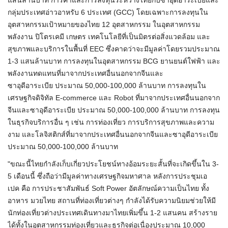
แสนล้านบาท การค้าและการลงทุนระหว่างไทยกับซาอุดีอาระเบียและ
กลุ่มประเทศอ่าวอาหรับ 6 ประเทศ (GCC) โดยเฉพาะการลงทุนใน
อุตสาหกรรมเป้าหมายของไทย 12 อุตสาหกรรม ในอุตสาหกรรม
พลังงาน ปิโตรเคมี เกษตร เทคโนโลยีที่เป็นมิตรต่อสิ่งแวดล้อม และ
สุขภาพและบริการในพื้นที่ EEC ซึ่งคาดว่าจะมีมูลค่าโดยรวมประมาณ
1-3 แสนล้านบาท การลงทุนในอุตสาหกรรม BCG ยานยนต์
ใฟฟ้า
และ
พลังงานทดแทนที่มาจากประเทศอื่นนอกจากจีนและ
ซาอุดีอาระเบีย ประมาณ 50,000-100,000 ล้านบาท การลงทุนใน
เศรษฐกิจดิจิทัล E-commerce และ Robot ที่มาจากประเทศอื่นนอกจาก
จีนและซาอุดีอาระเบีย ประมาณ 50,000-100,000 ล้านบาท การลงทุน
ในธุรกิจบริการอื่น ๆ เช่น การท่องเที่ยว การบริการสุขภาพและความ
งาม และโลจิสติกส์ที่มาจากประเทศอื่นนอกจากจีนและซาอุดีอาระเบีย
ประมาณ 50,000-100,000 ล้านบาท
"ขณะนี้ไทยกำลังเก็บเกี่ยวประโยชน์ทางอ้อมระยะสั้นที่จะเกิดขึ้นใน 3-
5 เดือนนี้ ซึ่งถือว่ามีมูลค่าทางเศรษฐกิจมหาศาล หลังการประชุมเอ
เปค
คือ การประชาสัมพันธ์ Soft Power อัตลักษณ์ความเป็นไทย ทั้ง
อาหาร มวยไทย สถานที่ท่องเที่ยวต่างๆ กำลังได้รับความนิยมช่วยให้มี
นักท่องเที่ยวต่างประเทศเดินทางมาไทยเพิ่มขึ้น 1-2 แสนคน สร้างราย
ได้ทั้งในอุตสาหกรรมท่องเที่ยวและธุรกิจต่อเนื่องประมาณ 10,000