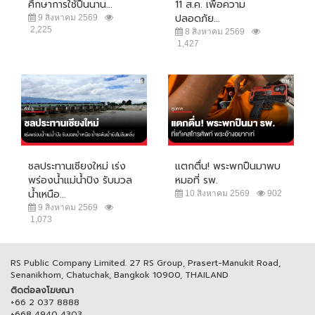
ศึกษาการใช้ปืนนาน...
11 ส.ค. เพื่อความ
ปลอดภัย...
9 สิงหาคม 2569
2,225
8 สิงหาคม 2569
1,427
ชลประทานเชียงใหม่ เร่ง
แตกตื่น! พระพกปืนมาพบ
พร่องน้ำแม่น้ำปิง รับมวล
หมอที่ รพ.
น้ำเหนือ...
10 สิงหาคม 2569
902
9 สิงหาคม 2569
1,073
RS Public Company Limited. 27 RS Group, Prasert-Manukit Road,
Senanikhom, Chatuchak, Bangkok 10900, THAILAND
ติดต่อลงโฆษณา
+66 2 037 8888
+668 4940 4303