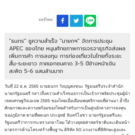
แชร์โพส
"ธนกร" ชูความสำเร็จ "นายกฯ" จัดการประชุม
APEC ของไทย หนุนศักยภาพการเจรจาธุรกิจส่งผล
เพิ่มการค้า การลงทุน การท่องเที่ยวในไทยทั้งระยะ
สั้น-ระยะยาว ภาคเอกชนคาด 3-5 ปีข้างหน้าเงิน
สะพัด 5-6 แสนล้านบาท
วันที่ 22 ธ.ค. 2565 นาย
ธน
กร
วังบุญคงชนะ รัฐมนตรีประจำสำนัก
นายกรัฐมนตรี กล่าวถึงความสำเร็จของการเป็นเจ้าภาพจัดประชุมผู้นำ
เขตเศรษฐกิจเอ
เปค
2565 ของไทยเมื่อเดือนพฤศจิกายนที่ผ่านมา ย้ำถึง
ศักยภาพและความพร้อมของไทยสำหรับการเป็นศูนย์กลางการลงทุน
ของภูมิภาค ตามที่พลเอก ประยุทธ์
จันทร์โอ
ชา นายกรัฐมนตรีและ
รัฐมนตรีว่าการกระทรวงกลาโหม ได้วางยุทธศาสตร์ชาติและเดินหน้า
มาตรการด้านโครงสร้างพื้นฐาน ดิจิทัล 5G แรงงานที่มีทักษะสูงและ