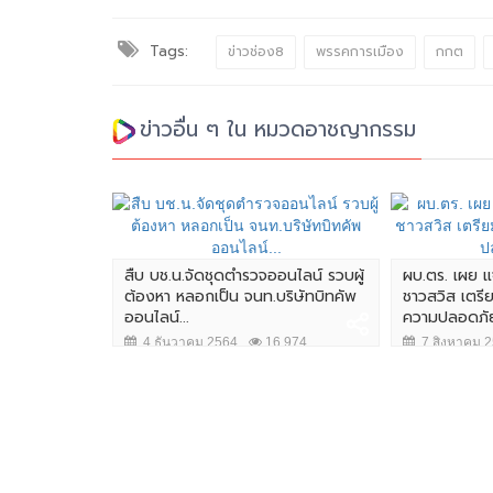
Tags:
ข่าวช่อง8
พรรคการเมือง
กกต
ข่าวอื่น ๆ ใน หมวดอาชญากรรม
6 ผู้ต้องหา
น-กระติก"...
สืบ บช.น.จัดชุดตำรวจออนไลน์ รวบผู้
ผบ.ตร. เผย แ
ต้องหา หลอกเป็น จนท.บริษัทบิทคัพ
ชาวสวิส เตรี
,077
ออนไลน์...
ความปลอดภัย
4 ธันวาคม 2564
16,974
7 สิงหาคม 