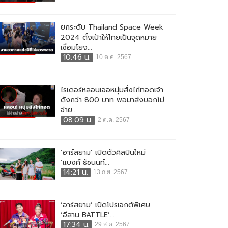
ยกระดับ Thailand Space Week
2024 ตั้งเป้าให้ไทยเป็นจุดหมาย
เชื่อมโยง...
10:46 น.
10 ต.ค. 2567
ไรเดอร์หลอนเจอหนุ่มสั่งไก่ทอดเจ้า
ดังกว่า 800 บาท พอมาส่งบอกไม่
จ่าย...
08:09 น.
2 ต.ค. 2567
‘อาร์สยาม’ เปิดตัวศิลปินใหม่
‘แบงค์ ธัชนนท์...
14:21 น.
13 ก.ย. 2567
‘อาร์สยาม’ เปิดโปรเจกต์พิเศษ
‘อีสาน BATTLE’...
17:34 น.
29 ส.ค. 2567