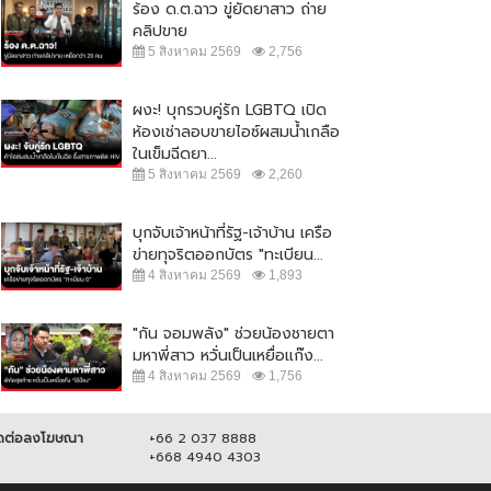
ร้อง ด.ต.ฉาว ขู่ยัดยาสาว ถ่าย
คลิปขาย
5 สิงหาคม 2569
2,756
ผงะ! บุกรวบคู่รัก LGBTQ เปิด
ห้องเช่าลอบขายไอซ์ผสมน้ำเกลือ
ในเข็มฉีดยา...
5 สิงหาคม 2569
2,260
บุกจับเจ้าหน้าที่รัฐ-เจ้าบ้าน เครือ
ข่ายทุจริตออกบัตร "ทะเบียน...
4 สิงหาคม 2569
1,893
"กัน จอมพลัง" ช่วยน้องชายตา
มหาพี่สาว หวั่นเป็นเหยื่อแก๊ง...
4 สิงหาคม 2569
1,756
ดต่อลงโฆษณา
+66 2 037 8888
+668 4940 4303