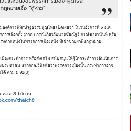
สวนและวินิจฉัยพรรคการเมือง-ผู้ดำรง
ฎหมายเอื้อ "ตู้ห่าว"
งค์การพิทักษ์รัฐธรรมนูญไทย เปิดเผยว่า ในวันอังคารที่ 6 ธ.ค.
รเลือกตั้ง (กกต.) กรณีเกี่ยวกับนายชัยณัฐร์ กรณ์ชายานันท์ หรือ
้ดำรงตำแหน่งในพรรคการเมืองหนึ่ง ที่เข้าข่ายฝ่าฝืนกฎหมาย
เมืองกระทําการ หรือส่งเสริม สนับสนุนให้ผู้ใดกระทําการอันเป็นการ
องประชาชน หากกกต.วินิจฉัยว่าพรรคการเมืองนั้น กระทำการอาจ
ได้ ตาม ม.92(3)
 ช่อง 8 ได้ทาง
ok.com/thaich8