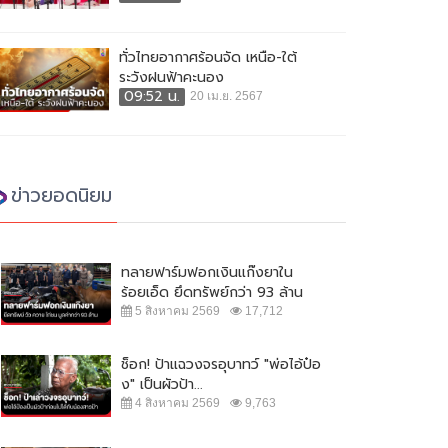
ทั่วไทยอากาศร้อนจัด เหนือ-ใต้
ระวังฝนฟ้าคะนอง
09:52 น.
20 เม.ย. 2567
ข่าวยอดนิยม
ทลายฟาร์มฟอกเงินแก๊งยาใน
ร้อยเอ็ด ยึดทรัพย์กว่า 93 ล้าน
5 สิงหาคม 2569
17,712
ช็อก! ป้าแฉวงจรอุบาทว์ "พ่อไอ้ป๋อ
ง" เป็นผัวป้า...
4 สิงหาคม 2569
9,763