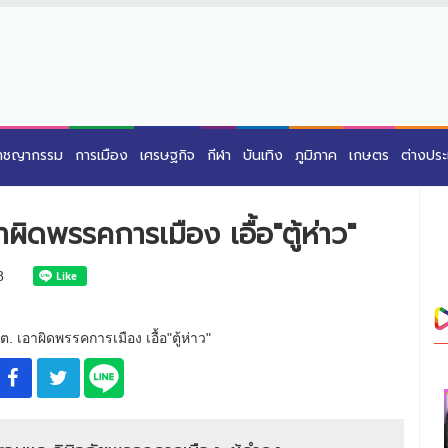
าชญากรรม
การเมือง
เศรษฐกิจ
กีฬา
บันเทิง
ภูมิภาค
เกษตร
ต่างปร
ผิดพรรคการเมือง เอื้อ"ตู้ห่าว"
8