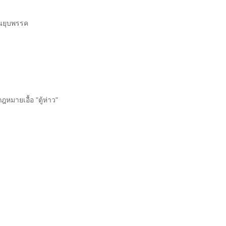
้นยุบพรรค
มายเอื้อ "ตู้ห่าว"