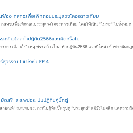
่นฟ้อง กสทช.เพื่อเพิกถอนประมูลวงโคจรดาวเทียม
ง กสทช.เพื่อเพิกถอนประมูลวงโคจรดาวเทียม โดยให้เป็น "โมฆะ" ไปทั้งหมด
รรคก้าวไกลทำปฏิทิน2566แจกผิดหรือไม่
รการเลือกตั้ง" เหตุ พรรคก้าวไกล ทำปฏิทิน2566 แจกปีใหม่ เข้าข่ายผิดกฎห
ศรีสุวรรณ I แย่งซีน EP.4
ณห์" ส.ส.พปชร. ปมปฏิทินคู่บิ๊กตู่
ายัณห์" ส.ส.พปชร. กรณีปฏิทินขึ้นรูปคู่ "ประยุทธ์" แม้ยังไม่ผลิต แต่ความผ