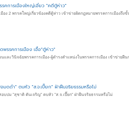
รคการเมืองใหญ่เอี่ยว "คดีตู้ห่าว"
เมือง 2 พรรคใหญ่เกี่ยวข้องคดีตู้ห่าว เข้าข่ายผิดกฎหมายพรรคการเมืองถึงขั
ดพรรคการเมือง เอื้อ"ตู้ห่าว"
สวนและวินิจฉัยพรรคการเมือง-ผู้ดำรงตำแหน่งในพรรคการเมือง เข้าข่ายฝืนกฎห
พ่อมดดำ" ตบหัว "ส.จ.เปี๊ยก" ฝ่าฝืนจริยธรรมหรือไม่
สอบปม "สุชาติ ตันเจริญ" ตบหัว "ส.จ.เปี๊ยก" ฝ่าฝืนจริยธรรมหรือไม่