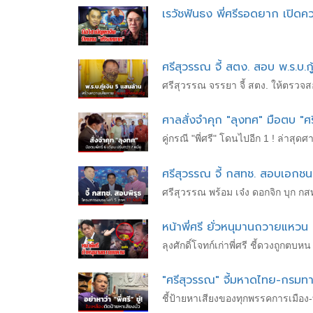
เรวัชฟันธง พี่ศรีรอดยาก เปิดค
ศรีสุวรรณ จี้ สตง. สอบ พ.ร.บ.ก
ศรีสุวรรณ จรรยา จี้ สตง. ให้ตรวจ
ศาลสั่งจำคุก "ลุงทศ" มือตบ "ศ
คู่กรณี "พี่ศรี" โดนไปอีก 1 ! ล่าสุ
ศรีสุวรรณ จี้ กสทช. สอบเอกช
ศรีสุวรรณ พร้อม เจ๋ง ดอกจิก บุก ก
หน้าพี่ศรี ยั่วหนุมานถวายแหวน
ลุงศักดิ์โจทก์เก่าพี่ศรี ชี้ดวงถู
"ศรีสุวรรณ" จี้มหาดไทย-กรมท
ชี้ป้ายหาเสียงของทุกพรรคการเมือง-ท