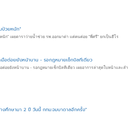
มป่วยหนัก"
หนัก" เผยดาราว่ายน้ำช่วย รพ.ออกมาด่า แต่คนต่อย "พี่ศรี" ยกเป็นฮีโร
ซะมือต่อยยังหน้าบาน - รอกฎหมายเช็กบิลทีเดียว
มือต่อยยังหน้าบาน - รอกฎหมายเช็กบิลทีเดียว เผยอาการล่าสุดใบหน้าและ
้างศึกษามา 2 ปี วันนี้ กทม.จมบาดาลอีกครั้ง"