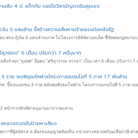
วามลับ 4 ป. แท็กทีม เจอมือวิสามัญตงฉินลุยเอง
ู้เงิน 5 แสนล้าน ชี้สร้างความเสียหายร้ายแรงต่อคลังรัฐ
สอบ พรบ.กู้เงิน 5 แสนล้านบาท ในโครงการดิจิทัลวอลเล็ต ชี้ขัดต่อกฎหมาย
รีสุวรรณ" 6 เดือน ปรับกว่า 7 หมื่นบาท
ดศาลสั่งจำคุก "ลุงทศ" มือตบ "ศรีสุวรรณ จรรยา" เป็นเวลา 6 เดือน ปรับกว่า 
น 5 ราย พบพิรุธมโหฬารโครงการอบรมไอที 5 ภาค 1.7 พันล้าน
สทช. จี้สอบเอกชน 5 ราย หลังพบพิรุธมโหฬาร โครงการอบรมไอที 5 ภาค งบสูง
กตบหน 2 หน้ากากยักษ์พาหนุมานมาถวายแหวน
างหลวงกวดขันป้ายหาเสียง
ุกว่าที่ผู้สมัครส.ส.ต้องขออนุญาตท้องถิ่น-แขวงทางหลวงพร้อมเสียภาษี-ค่าธ