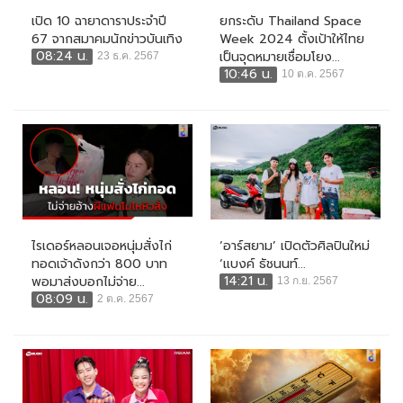
เปิด 10 ฉายาดาราประจำปี
ยกระดับ Thailand Space
67 จากสมาคมนักข่าวบันเทิง
Week 2024 ตั้งเป้าให้ไทย
08:24 น.
เป็นจุดหมายเชื่อมโยง...
23 ธ.ค. 2567
10:46 น.
10 ต.ค. 2567
ไรเดอร์หลอนเจอหนุ่มสั่งไก่
‘อาร์สยาม’ เปิดตัวศิลปินใหม่
ทอดเจ้าดังกว่า 800 บาท
‘แบงค์ ธัชนนท์...
14:21 น.
พอมาส่งบอกไม่จ่าย...
13 ก.ย. 2567
08:09 น.
2 ต.ค. 2567