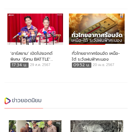
‘อาร์สยาม’ เปิดโปรเจกต์
ทั่วไทยอากาศร้อนจัด เหนือ-
พิเศษ ‘อีสาน BATTLE’...
ใต้ ระวังฝนฟ้าคะนอง
17:34 น.
09:52 น.
29 ส.ค. 2567
20 เม.ย. 2567
ข่าวยอดนิยม