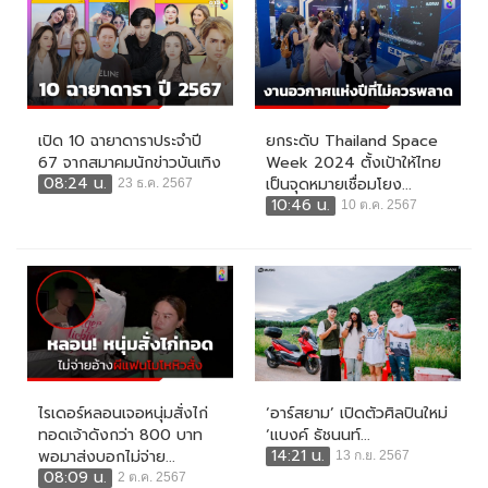
เปิด 10 ฉายาดาราประจำปี
ยกระดับ Thailand Space
67 จากสมาคมนักข่าวบันเทิง
Week 2024 ตั้งเป้าให้ไทย
08:24 น.
เป็นจุดหมายเชื่อมโยง...
23 ธ.ค. 2567
10:46 น.
10 ต.ค. 2567
ไรเดอร์หลอนเจอหนุ่มสั่งไก่
‘อาร์สยาม’ เปิดตัวศิลปินใหม่
ทอดเจ้าดังกว่า 800 บาท
‘แบงค์ ธัชนนท์...
14:21 น.
พอมาส่งบอกไม่จ่าย...
13 ก.ย. 2567
08:09 น.
2 ต.ค. 2567