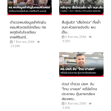
ตำรวจพบข้อมูลสำคัญใน
สืบรู้แล้ว! "เสือโคร่ง" ที่ขย้ำ
คอมพิวเตอร์นักเรียน ก่อ
จนท.ห้วยขาแข้งดับ พบ
เหตุยิงในโรงเรียน
เป็น...
เทพศิรินทร์...
6 สิงหาคม 2569
8,560
7 สิงหาคม 2569
13,996
ด่วน! ตำรวจ ปอศ. จับ
"โทน บางแค" คดีฉ้อโกง
ประชาชน ตุ๋นขายกล้อง
ส่องพระ...
6 สิงหาคม 2569
4,900