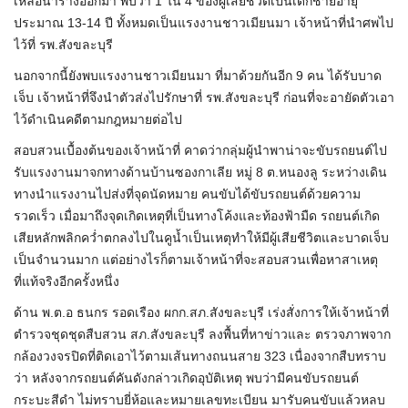
เหลือนำร่างออกมา พบว่า 1 ใน 4 ของผู้เสียชีวิตเป็นเด็กชายอายุ
ประมาณ 13-14 ปี ทั้งหมดเป็นแรงงานชาวเมียนมา เจ้าหน้าที่นำศพไป
ไว้ที่ รพ.สังขละบุรี
นอกจากนี้ยังพบแรงงานชาวเมียนมา ที่มาด้วยกันอีก 9 คน ได้รับบาด
เจ็บ เจ้าหน้าที่จึงนำตัวส่งไปรักษาที่ รพ.สังขละบุรี ก่อนที่จะอายัดตัวเอา
ไว้ดำเนินคดีตามกฎหมายต่อไป
สอบสวนเบื้องต้นของเจ้าหน้าที่ คาดว่ากลุ่มผู้นำพาน่าจะขับรถยนต์ไป
รับแรงงานมาจกทางด้านบ้านซองกาเลีย หมู่ 8 ต.หนองลู ระหว่างเดิน
ทางนำแรงงานไปส่งที่จุดนัดหมาย คนขับได้ขับรถยนต์ด้วยความ
รวดเร็ว เมื่อมาถึงจุดเกิดเหตุที่เป็นทางโค้งและท้องฟ้ามืด รถยนต์เกิด
เสียหลักพลิกคว่ำตกลงไปในคูน้ำเป็นเหตุทำให้มีผู้เสียชีวิตและบาดเจ็บ
เป็นจำนวนมาก แต่อย่างไรก็ตามเจ้าหน้าที่จะสอบสวนเพื่อหาสาเหตุ
ที่แท้จริงอีกครั้งหนึ่ง
ด้าน พ.ต.อ ธนกร รอดเรือง ผกก.สภ.สังขละบุรี เร่งสั่งการให้เจ้าหน้าที่
ตำรวจชุดชุดสืบสวน สภ.สังขละบุรี ลงพื้นที่หาข่าวและ ตรวจภาพจาก
กล้องวงจรปิดที่ติดเอาไว้ตามเส้นทางถนนสาย 323 เนื่องจากสืบทราบ
ว่า หลังจากรถยนต์คันดังกล่าวเกิดอุบัติเหตุ พบว่ามีคนขับรถยนต์
กระบะสีดำ ไม่ทราบยี่ห้อและหมายเลขทะเบียน มารับคนขับแล้วหลบ