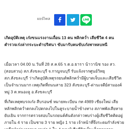
แชร์โพส
เกิดอุบัติเหตุ เก๋งขนแรงงานเถื่อน 13 คน พลิกคว่ำ เสียชีวิต 4 คน
ตำรวจเร่งล่ากระบะดำปริศนา ขับมารับคนขับเก๋งพาหลบหนี
เมื่อเวลา 04.00 น.วันที่ 28 ส.ค.65 ร.ต.อ.ธารา น้าวานิช รอง สว.
(สอบสวน) สภ.สังขละบุรี จ.กาญจนบุรี รับแจ้งจากศูนย์วิทยุ
สภ.สังขละบุรี ว่าเกิดอุบัติเหตุรถยนต์พลิกคว่ำมีผู้บาดเจ็บและเสียชีวิต
เป็นจำนวนมาก เหตุเกิดที่ถนนสาย 323 สังขละบุรี-ด่านเจดีย์สามองค์
หมู่ 3 ต.หนองลู อ.สังขละบุรี
ที่เกิดเหตุพบรถเก๋ง สีบรอนซ์ หมายทะเบียน กท 4989 เชียงใหม่ เสีย
หลักพลิกคว่ำตกลงไปตกลงไปในคูระบายน้ำข้างทาง สภาพพังเสียหาย
ยับเยิน จากการตรวจสอบในรถยนต์คันดังกล่าวพบร่างผู้เสียชีวิตติดอยู่
ภายใน 4 ราย เป็นชาย 3 ราย หญิง 1 ราย เจ้าหน้าที่จึงระดมกำลังช่วย