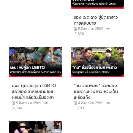
ร้อง ด.ต.ฉาว ขู่ยัดยาสาว
ถ่ายคลิปขาย
5 สิงหาคม 2569
2,820
ผงะ! บุกรวบคู่รัก LGBTQ
"กัน จอมพลัง" ช่วยน้อง
เปิดห้องเช่าลอบขายไอซ์
ชายตามหาพี่สาว หวั่นเป็น
ผสมน้ำเกลือในเข็มฉีดยา...
เหยื่อแก๊ง...
5 สิงหาคม 2569
4 สิงหาคม 2569
2,304
1,793