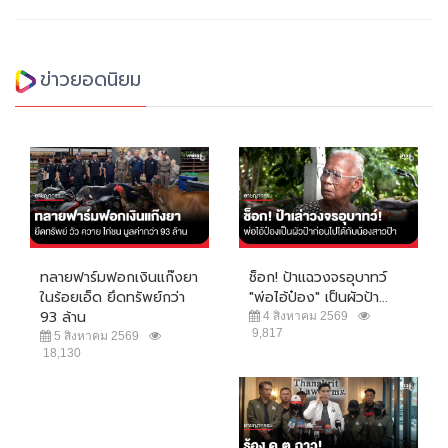
ข่าวยอดนิยม
ทลายฟาร์มฟอกเงินแก๊งยา
ช็อก! ป้าแฉวงจรอุบาทว์
ในร้อยเอ็ด ยึดทรัพย์กว่า
"พ่อไอ้ป๋อง" เป็นผัวป้า...
93 ล้าน
4 สิงหาคม 2569
9,817
5 สิงหาคม 2569
18,130