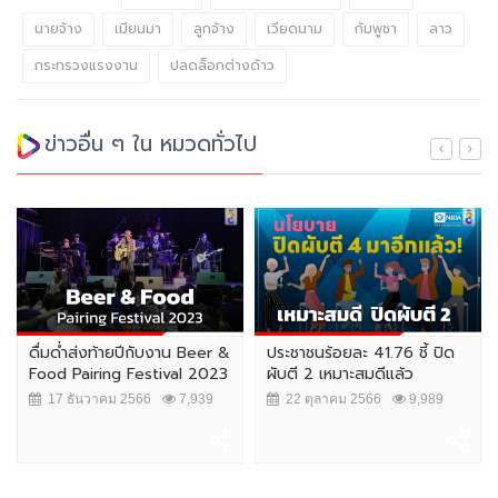
นายจ้าง
เมียนมา
ลูกจ้าง
เวียดนาม
กัมพูชา
ลาว
กระทรวงแรงงาน
ปลดล็อกต่างด้าว
ข่าวอื่น ๆ ใน หมวดทั่วไป
ดื่มด่ำส่งท้ายปีกับงาน Beer &
ประชาชนร้อยละ 41.76 ชี้ ปิด
Food Pairing Festival 2023
ผับตี 2 เหมาะสมดีแล้ว
17 ธันวาคม 2566
7,939
22 ตุลาคม 2566
9,989