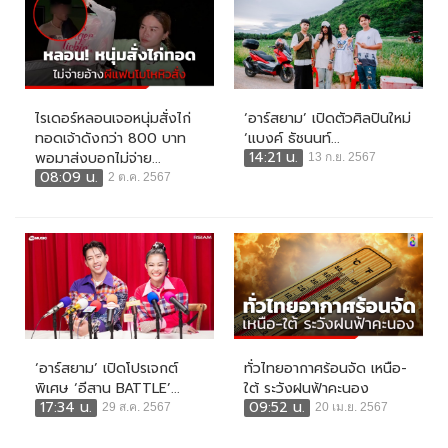
ไรเดอร์หลอนเจอหนุ่มสั่งไก่
‘อาร์สยาม’ เปิดตัวศิลปินใหม่
ทอดเจ้าดังกว่า 800 บาท
‘แบงค์ ธัชนนท์...
14:21 น.
พอมาส่งบอกไม่จ่าย...
13 ก.ย. 2567
08:09 น.
2 ต.ค. 2567
‘อาร์สยาม’ เปิดโปรเจกต์
ทั่วไทยอากาศร้อนจัด เหนือ-
พิเศษ ‘อีสาน BATTLE’...
ใต้ ระวังฝนฟ้าคะนอง
17:34 น.
09:52 น.
29 ส.ค. 2567
20 เม.ย. 2567