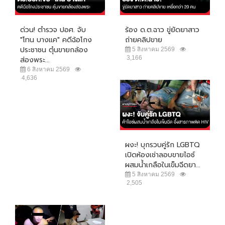
ด่วน! ตำรวจ ปอศ. จับ
ร้อง ด.ต.ฉาว ขู่ยัดยาสาว
"โทน บางแค" คดีฉ้อโกง
ถ่ายคลิปขาย
ประชาชน ตุ๋นขายกล้อง
5 สิงหาคม 2569
3,166
ส่องพระ...
6 สิงหาคม 2569
4,636
ผงะ! บุกรวบคู่รัก LGBTQ
เปิดห้องเช่าลอบขายไอซ์
ผสมน้ำเกลือในเข็มฉีดยา...
5 สิงหาคม 2569
2,505