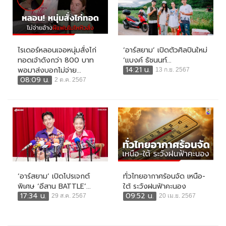
ไรเดอร์หลอนเจอหนุ่มสั่งไก่
‘อาร์สยาม’ เปิดตัวศิลปินใหม่
ทอดเจ้าดังกว่า 800 บาท
‘แบงค์ ธัชนนท์...
14:21 น.
พอมาส่งบอกไม่จ่าย...
13 ก.ย. 2567
08:09 น.
2 ต.ค. 2567
‘อาร์สยาม’ เปิดโปรเจกต์
ทั่วไทยอากาศร้อนจัด เหนือ-
พิเศษ ‘อีสาน BATTLE’...
ใต้ ระวังฝนฟ้าคะนอง
17:34 น.
09:52 น.
29 ส.ค. 2567
20 เม.ย. 2567