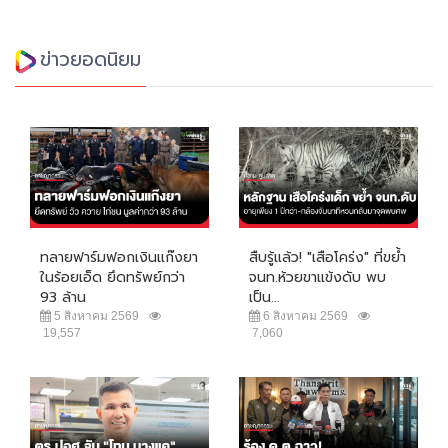
ข่าวยอดนิยม
ทลายฟาร์มฟอกเงินแก๊งยา
สืบรู้แล้ว! "เสือโคร่ง" ที่ขย้ำ
ในร้อยเอ็ด ยึดทรัพย์กว่า
จนท.ห้วยขาแข้งดับ พบ
93 ล้าน
เป็น...
5 สิงหาคม 2569
6 สิงหาคม 2569
19,557
7,060