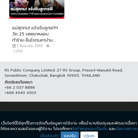
แม่สุดทน! แจ้งจับลูกแท้ๆ
วัย 25 เสพยาหลอน
ทำร้าย-ขืนใจตนคาบ้าน...
5 สิงหาคม 2569
2,004
RS Public Company Limited. 27 RS Group, Prasert-Manukit Road,
Senanikhom, Chatuchak, Bangkok 10900, THAILAND
ติดต่อลงโฆษณา
+66 2 037 8888
+668 4940 4303
© COPYRIGHT 2017 THAICH8.COM, ALL RIGHT RESERVED.
เว็บไซต์นี้ใช้คุกกี้ในการจัดเก็บข้อมูลการใช้งาน เพื่อนำมาปรับปรุงและพัฒนาเนื้อหา
ข้อกำหนดและเงื่อนไข
นโยบายความเป็นส่วนตัว
ให้ตรงความสนใจของผู้ใช้งาน โปรดศึกษา
ข้อกำหนดและเงื่อนไข
และ
นโยบายความ
เป็นส่วนตัว
ยอมรับ
ปฏิเสธ