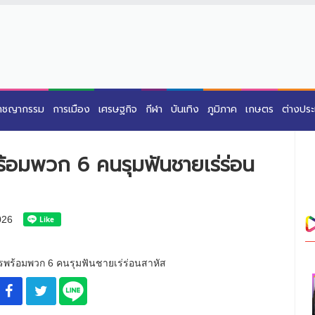
าชญากรรม
การเมือง
เศรษฐกิจ
กีฬา
บันเทิง
ภูมิภาค
เกษตร
ต่างปร
พร้อมพวก 6 คนรุมฟันชายเร่ร่อน
026