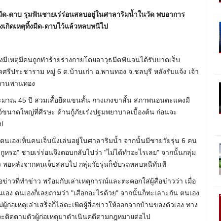
ธมีด-ดาบ รุมฟันชายเร่ร่อนสลบอยู่ในศาลาริมน้ำในวัด พบอาการ
ังเกิดเหตุทิ้งมีด-ดาบไว้แล้วหลบหนีไป
จ้งมีเหตุมีคนถูกทำร้ายร่างกายโดยอาวุธมีดฟันจนได้รับบาดเจ็บ
ีประชาราม หมู่ 6 ต.บ้านเก่า อ.พานทอง จ.ชลบุรี หลังรับแจ้ง เจ้า
มสถานพานทอง
ุประมาณ 45 ปี สวมเสื้อยืดแขนสั้น กางเกงขาสั้น สภาพนอนตะแคงมี
ดใหญ่ที่ศีรษะ ด้านกู้ภัยเร่งปฐมพยาบาลเบื้องต้น ก่อนจะ
ป
นเองเห็นคนเจ็บนั่งเล่นอยู่ในศาลาริมน้ำ จากนั้นมีชายวัยรุ่น 6 คน
ูหรอ" ชายเร่ร่อนจึงตอบกลับไปว่า "ไม่ได้ทำอะไรเลย" จากนั้นกลุ่ม
ว พอหลังจากคนเจ็บสลบไป กลุ่มวัยรุ่นก็ขับรถหลบหนีทันที
ื่อข่าวที่ทำข่าว พร้อมกับเล่าเหตุการณ์และตะคอกใส่ผู้สื่อข่าวว่า เมื่อ
นเอง ตนเองก็เลยถามว่า "เสือกอะไรด้วย" จากนั้นก็ทะเลาะกัน ตนเอง
้ก่อเหตุเล่าเสร็จก็ไล่ตะเพิดผู้สื่อข่าวให้ออกจากบ้านของตัวเอง ทาง
ะจะติดตามตัวผู้ก่อเหตุมาดำเนินคดีตามกฎหมายต่อไป