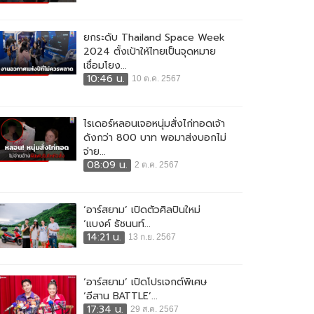
ยกระดับ Thailand Space Week
2024 ตั้งเป้าให้ไทยเป็นจุดหมาย
เชื่อมโยง...
10:46 น.
10 ต.ค. 2567
ไรเดอร์หลอนเจอหนุ่มสั่งไก่ทอดเจ้า
ดังกว่า 800 บาท พอมาส่งบอกไม่
จ่าย...
08:09 น.
2 ต.ค. 2567
‘อาร์สยาม’ เปิดตัวศิลปินใหม่
‘แบงค์ ธัชนนท์...
14:21 น.
13 ก.ย. 2567
‘อาร์สยาม’ เปิดโปรเจกต์พิเศษ
‘อีสาน BATTLE’...
17:34 น.
29 ส.ค. 2567