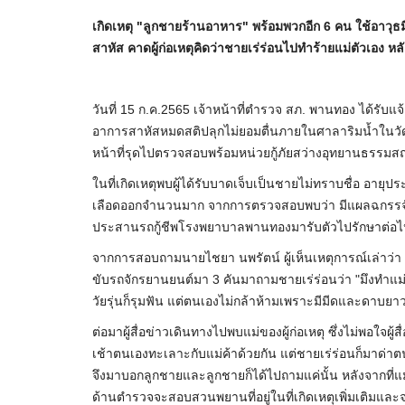
เกิดเหตุ "ลูกชายร้านอาหาร" พร้อมพวกอีก 6 คน ใช้อาวุ
สาหัส คาดผู้ก่อเหตุคิดว่าชายเร่ร่อนไปทำร้ายแม่ตัวเอง หล
วันที่ 15 ก.ค.2565 เจ้าหน้าที่ตำรวจ สภ. พานทอง ได้รับแ
อาการสาหัสหมดสติปลุกไม่ยอมตื่นภายในศาลาริมน้ำในวัดศร
หน้าที่รุดไปตรวจสอบพร้อมหน่วยกู้ภัยสว่างอุทยานธรร
ในที่เกิดเหตุพบผู้ได้รับบาดเจ็บเป็นชายไม่ทราบชื่อ อาย
เลือดออกจำนวนมาก จากการตรวจสอบพบว่า มีแผลฉกรรจ์ขนา
ประสานรถกู้ชีพโรงพยาบาลพานทองมารับตัวไปรักษาต่อไ
จากการสอบถามนายไชยา นพรัตน์ ผู้เห็นเหตุการณ์เล่าว่า ต
ขับรถจักรยานยนต์มา 3 คันมาถามชายเร่ร่อนว่า "มึงทำแม่ก
วัยรุ่นก็รุมฟัน แต่ตนเองไม่กล้าห้ามเพราะมีมีดและดาบยา
ต่อมาผู้สื่อข่าวเดินทางไปพบแม่ของผู้ก่อเหตุ ซึ่งไม่พอใจผู้ส
เช้าตนเองทะเลาะกับแม่ค้าด้วยกัน แต่ชายเร่ร่อนก็มาด่าต
จึงมาบอกลูกชายและลูกชายก็ได้ไปถามแค่นั้น หลังจากที่แม่ผู
ด้านตำรวจจะสอบสวนพยานที่อยู่ในที่เกิดเหตุเพิ่มเติมแล