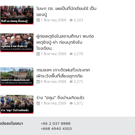
งหา หลอกเป็น จนท.บริษัทบิทคัพ
ชาวสวิส เตรียมยกระดับการรักษา
โฆษก ตร. เผยปืนที่นักเรียนใช้ เป็น
ลน์...
ความปลอดภัยใน...
ของปู่
 ธันวาคม 2564
16,985
7 สิงหาคม 2564
19,186
7 สิงหาคม 2569
4,163
ผู้ก่อเหตุยิงในสถานศึกษา พบก่อ
เหตุยิงปู่-ย่า ก่อนบุกยิงใน
โรงเรียน...
7 สิงหาคม 2569
2,278
กรมชลฯ เกาะติดฝนทั่วประเทศ
เฝ้าระวังพื้นที่เสี่ยงอุทกภัย
6 สิงหาคม 2569
2,271
ร่าง "ฮลุน" ถึงบ้านเกิดแล้ว
7 สิงหาคม 2569
1,671
ดต่อลงโฆษณา
+66 2 037 8888
+668 4940 4303