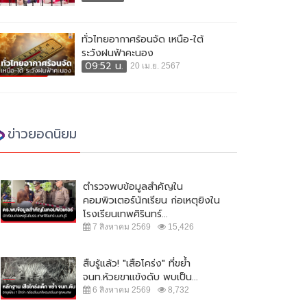
ทั่วไทยอากาศร้อนจัด เหนือ-ใต้
ระวังฝนฟ้าคะนอง
09:52 น.
20 เม.ย. 2567
ข่าวยอดนิยม
ตำรวจพบข้อมูลสำคัญใน
คอมพิวเตอร์นักเรียน ก่อเหตุยิงใน
โรงเรียนเทพศิรินทร์...
7 สิงหาคม 2569
15,426
สืบรู้แล้ว! "เสือโคร่ง" ที่ขย้ำ
จนท.ห้วยขาแข้งดับ พบเป็น...
6 สิงหาคม 2569
8,732
 บช.น.จัดชุดตำรวจออนไลน์ รวบผู้
ผบ.ตร. เผย แจ้ง 2 ข้อหาคนฆ่าหญิง