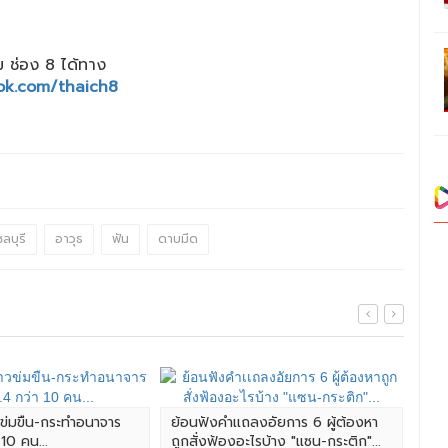
 ช่อง 8 ได้ทาง
ok.com/thaich8
ชลบุรี
อาวุธ
ฟัน
ดาบมีด
วข่มขืน-กระทำอนาจาร
ย้อนฟังคำเเถลงอัยการ 6 ผู้ต้องหา
 10 คน...
ถูกสั่งฟ้องอะไรบ้าง "แซน-กระติก"...
สืบ