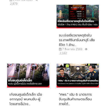
2,879
รบ.เร่งเยียวยาเหตุยิงใน
รร.เทพศิรินทร์นนทบุรี เสีย
ชีวิต 1 ล้าน...
7 สิงหาคม 2569
2,162
เก๋งชนศูนย์เด็กเล็ก เมือ
"ศพร." เข้ม 6 มาตรการ
งกาญจน์ พบคนขับ-ผู้
จับกุมสินค้าเกษตรเถื่อน
โดยสารฉี่ม่วง...
ภายใต้...