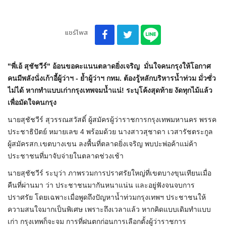
แชร์โพส
"พี่เอ้ สุชัชวีร์" อ้อนขอคะแนนตลาดยิ่งเจริญ มั่นใจคนกรุงให้โอกาศ
คนมีพลังนั่งเก้าอี้ผู้ว่าฯ - ย้ำผู้ว่าฯ กทม. ต้องรู้หลักบริหารน้ำท่วม มั่วซั่ว
ไม่ได้ หากทำแบบเก่ากรุงเทพจมน้ำแน่! ระบุโค้งสุดท้าย งัดทุกไม้แล้ว
เพื่อมัดใจคนกรุง
นายสุชัชวีร์ สุวรรณสวัสดิ์ ผู้สมัครผู้ว่าราชการกรุงเทพมหานคร พรรค
ประชาธิปัตย์ หมายเลข 4 พร้อมด้วย นางสาวสุชาดา เวสารัชตระกูล
ผู้สมัครสก.เขตบางเขน ลงพื้นที่ตลาดยิ่งเจริญ พบปะพ่อค้าแม่ค้า
ประชาชนที่มาจับจ่ายในตลาดช่วงเช้า
นายสุชัชวีร์ ระบุว่า ภาพรวมการปราศรัยใหญ่ที่เขตบางขุนเทียนเมื่อ
คืนที่ผ่านมา ว่า ประชาชนมากันหนาแน่น และอยู่ฟังจนจบการ
ปราศรัย โดยเฉพาะเมื่อพูดถึงปัญหาน้ำท่วมกรุงเทพฯ ประชาชนให้
ความสนใจมากเป็นพิเศษ เพราะถึงเวลาแล้ว หากคิดแบบเดิมทำแบบ
เก่า กรุงเทพก็จะจม การที่ฝนตกก่อนการเลือกตั้งผู้ว่าราชการ