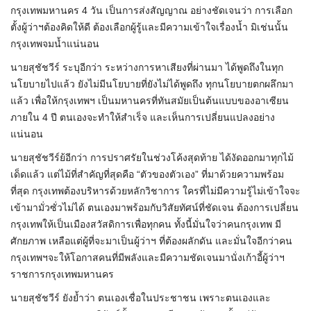
กรุงเทพมหานคร 4 วัน เป็นการส่งสัญญาณ อย่างชัดเจนว่า การเลือก
ตั้งผู้ว่าฯต้องคิดให้ดี ต้องเลือกผู้รู้และมีความเข้าใจเรื่องน้ำ มิเช่นนั้น
กรุงเทพจมน้ำแน่นอน
นายสุชัชวีร์ ระบุอีกว่า ระหว่างการหาเสียงที่ผ่านมา ได้พูดถึงในทุก
นโยบายไปแล้ว ยังไม่มีนโยบายที่ยังไม่ได้พูดถึง ทุกนโยบายตกผลึกมา
แล้ว เพื่อให้กรุงเทพฯ เป็นมหานครที่ทันสมัยเป็นต้นแบบของอาเซียน
ภายใน 4 ปี ตนเองจะทำให้สำเร็จ และเห็นการเปลี่ยนแปลงอย่าง
แน่นอน
นายสุชัชวีร์ย้อีกว่า การปราศรัยในช่วงโค้งสุดท้าย ได้งัดออกมาทุกไม้
เด็ดแล้ว แต่ไม้ที่สำคัญที่สุดคือ “ตัวของตัวเอง” ที่มาด้วยความพร้อม
ที่สุด กรุงเทพต้องบริหารด้วยหลักวิชาการ ใครที่ไม่มีความรู้ไม่เข้าใจจะ
เข้ามามั่วซั่วไม่ได้ ตนเองมาพร้อมกับวิสัยทัศน์ที่ชัดเจน ต้องการเปลี่ยน
กรุงเทพให้เป็นเมืองสวัสดิการเพื่อทุกคน ทั้งนี้มั่นใจว่าคนกรุงเทพ มี
ศักยภาพ เหลือแต่ผู้ที่จะมาเป็นผู้ว่าฯ ที่ต้องผลักดัน และมั่นใจอีกว่าคน
กรุงเทพฯจะให้โอกาสคนที่มีพลังและมีความชัดเจนมานั่งเก้าอี้ผู้ว่าฯ
ราชการกรุงเทพมหานคร
นายสุชัชวีร์ ยังย้ำว่า ตนเองเชื่อในประชาชน เพราะตนเองและ