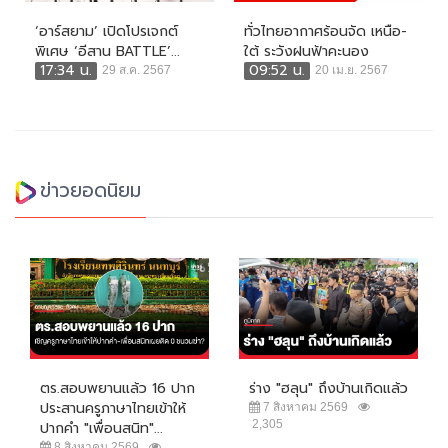
‘อาร์สยาม’ เปิดโปรเจกต์
ทั่วไทยอากาศร้อนจัด เหนือ-
พิเศษ ‘อีสาน BATTLE’...
ใต้ ระวังฝนฟ้าคะนอง
17:34 น.
09:52 น.
29 ส.ค. 2567
20 เม.ย. 2567
ข่าวยอดนิยม
ตร.สอบพยานแล้ว 16 ปาก
ร่าง "ฮลุน" ถึงบ้านเกิดแล้ว
ประสานครูภาษาไทยเข้าให้
7 สิงหาคม 2569
2,305
ปากคำ "เพื่อนสนิท"...
8 สิงหาคม 2569