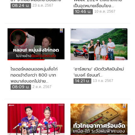
08:24 น.
เป็นจุดหมายเชื่อมโยง...
23 ธ.ค. 2567
10:46 น.
10 ต.ค. 2567
ไรเดอร์หลอนเจอหนุ่มสั่งไก่
‘อาร์สยาม’ เปิดตัวศิลปินใหม่
ทอดเจ้าดังกว่า 800 บาท
‘แบงค์ ธัชนนท์...
14:21 น.
พอมาส่งบอกไม่จ่าย...
13 ก.ย. 2567
08:09 น.
2 ต.ค. 2567