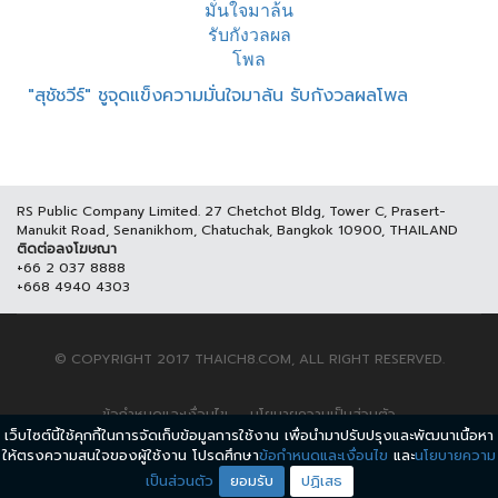
"สุชัชวีร์" ชูจุดแข็งความมั่นใจมาล้น รับกังวลผลโพล
RS Public Company Limited. 27 Chetchot Bldg, Tower C, Prasert-
Manukit Road, Senanikhom, Chatuchak, Bangkok 10900, THAILAND
ติดต่อลงโฆษณา
+66 2 037 8888
+668 4940 4303
© COPYRIGHT 2017 THAICH8.COM, ALL RIGHT RESERVED.
ข้อกำหนดและเงื่อนไข
นโยบายความเป็นส่วนตัว
เว็บไซต์นี้ใช้คุกกี้ในการจัดเก็บข้อมูลการใช้งาน เพื่อนำมาปรับปรุงและพัฒนาเนื้อหา
ให้ตรงความสนใจของผู้ใช้งาน โปรดศึกษา
ข้อกำหนดและเงื่อนไข
และ
นโยบายความ
เป็นส่วนตัว
ยอมรับ
ปฏิเสธ