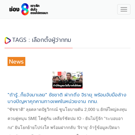
Togg
navig
TAGS : เลือกตั้งผู้ว่ากทม
News
"ถ้ารู้...ก็แจ้งมาเลย" ชัชชาติ ฝากถึง จิรายุ พร้อมจับมือล้าง
บางปัญหาคุกคามทางเพศในหน่วยงาน กทม.
"ชัชชาติ" ลุยตลาดปัฐวิกรณ์ ชูนโยบายดัน 2,000 บ.ยักษ์ใหญ่ลงทุน
ควบคู่หนุน SME โตคู่กัน เคลียร์ชัดปม IO - ยันไม่รู้จัก "ระบอบอา
กง" ยันโยกย้ายโปร่งใส พร้อมฝากกลับ ‘จิรายุ‘ ถ้ารู้ข้อมูลเปิดมา