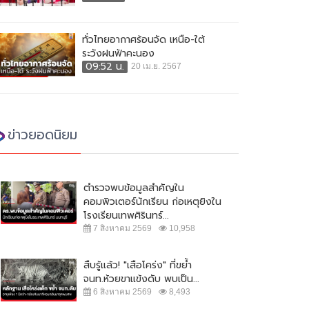
ทั่วไทยอากาศร้อนจัด เหนือ-ใต้
ระวังฝนฟ้าคะนอง
09:52 น.
20 เม.ย. 2567
ข่าวยอดนิยม
ตำรวจพบข้อมูลสำคัญใน
คอมพิวเตอร์นักเรียน ก่อเหตุยิงใน
โรงเรียนเทพศิรินทร์...
7 สิงหาคม 2569
10,958
สืบรู้แล้ว! "เสือโคร่ง" ที่ขย้ำ
จนท.ห้วยขาแข้งดับ พบเป็น...
6 สิงหาคม 2569
8,493