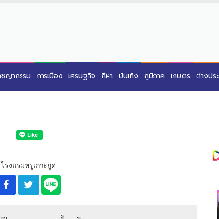
าชญากรรม
การเมือง
เศรษฐกิจ
กีฬา
บันเทิง
ภูมิภาค
เกษตร
ต่างปร