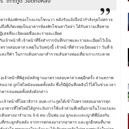
ีรี’ เกาะกูด วอดทั้งหลัง
ไหม้อาคารห้องพักของโรงแรมโซเนวา หลังรับแจ้งจึงนำกำลังรุดไปตรวจ
ไปถึงที่เกิดเหตุเป็นอาคารห้องพักโซนคาวิลล่า ได้รับความเสียหาย
นปฎิเสธที่จะเปิดเผยชื่อและรายละเอียด
ับเจ้าหน้าที่ เจ้าหน้าที่จึงทำการบันทึกภาพและรายละเอียดไว้เป็น
รวจสอบหาสาเหตุในวันพรุ่งนี้ เจ้าหน้าที่ตำรวจเปิดเผยว่า วันที่ 6
ี่ยวและกีฬา ในการเดินทางมาสำรวจเส้นทางท่องเที่ยวเกาะกระดาด
งรอเจ้าหน้าที่พิสูจน์หลักฐานมาตรวจสอบหาสาเหตุอีกครั้ง ส่วนสภาพ
นบาท ถูกไฟไหม้จนหมดทั้งหลัง ซึ่งก็มีผู้บันทึกคลิปไว้ได้ในช่วงเวลา
าคารจนหมดทั้งหลังดังกล่าว
ละเจ้าหน้าที่โยธาธิการ อบต.เกาะกูดได้เข้าไปตรวจสอบอาคารทุก
อาคารที่ไฟไหม้ได้ถูกระงับการใช้แล้วส่วนที่เหลือภายในโรงแรมจะ
า เดินทางมาจำนวน 5-6 คน เป็นพ่อ แม่ ลูกและเเละญาติพี่น้องกัน
าดเจ็บที่กระดูกสันหลัง จากการตกลงมาจากอาคาร และลูกอีกคนที่บาด
นำตัวส่งโรงพยาบาลไปแล้วและได้เดินทางกลับไปกรุงเทพแล้วในบ่าย