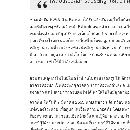
เพลิงไหม้วิลล่า รีสอร์ตหรู ‘โซเนวา ค
ช่วงเช้ามืดวันที่ 6 มี.ค.ที่ผ่านมาได้รับแจ้งเกิดเหตุไฟ
สอบที่เกิดเหตุ พร้อมเจ้าหน้าที่ฝ่ายปกครองอำเภอเกาะกูด 
หมดทั้งหลัง และมีผู้ได้รับบาดเจ็บเล็กน้อย 1 ราย เบื้องต้
ขณะที่ทางโรงแรมเองก็บ่ายเบี่ยงที่จะให้ข้อมูลรายละเอียดก
หลักฐาน ก่อนที่จะแจ้งชุดพิสูจน์หลักฐาน เดินทางมาทำการต
มี.ค. สภ.เกาะกูด แบ่งกำลังไปให้การต้อนรับรมต.ท่องเท
เกาะหมาก ทำให้มีกำลังเหลือน้อย
ส่วนสาเหตุของไฟไหม้ในครั้งนี้ ยังไม่สามารถสรุปได้ ต้อ
อาคารห้องพัก เป็นห้องพักชุดวิลล่า ราคาห้องพักคืนละ 5 แส
ดังกล่าว แต่ไม่สามารถควบคุมไฟได้ ทำให้ไฟไหม้ลุกลามอ
จากนั้น ในวันที่ 7 มีนาคม 2565 นายเดชาธร จันทร์อบ แ
แห่งของโรงแรม เพื่อดูแลในเรื่องความปลอดภัย โดยเฉพาะ
ต้องตรวจสอบในรายละเอียดอีกครั้ง ส่วนผู้ที่มาพักทราบว่
และมีผู้ได้รับบาดเจ็บ 2 คน คือ คนที่เป็นสามีที่ได้รับบ
เจ็บที่บริเวณคิว นอกนั้นมีอาการตกใจซึ่งทางโรงแรมได้