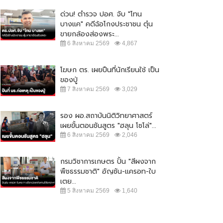
ด่วน! ตำรวจ ปอศ. จับ "โทน
บางแค" คดีฉ้อโกงประชาชน ตุ๋น
ขายกล้องส่องพระ...
6 สิงหาคม 2569
4,867
โฆษก ตร. เผยปืนที่นักเรียนใช้ เป็น
ของปู่
7 สิงหาคม 2569
3,029
รอง ผอ.สถาบันนิติวิทยาศาสตร์
เผยขั้นตอนชันสูตร "ฮลุน โซโล่"...
พลเผยไม่กังวลอัศวินขี่ม้าขาวโดด
สยอง! คาดหนุ่มใหญ่ถูกโบกปูนฝังใน
6 สิงหาคม 2569
2,046
ยแม่น้องชมพู่
บ้าน หลังหายตัวร่วมเดือน
มิถุนายน 2564
20,718
7 มิถุนายน 2564
22,593
กรมวิชาการเกษตร ปั้น "สีผงจาก
พืชธรรมชาติ" อัญชัน-แครอท-ใบ
เตย...
5 สิงหาคม 2569
1,640