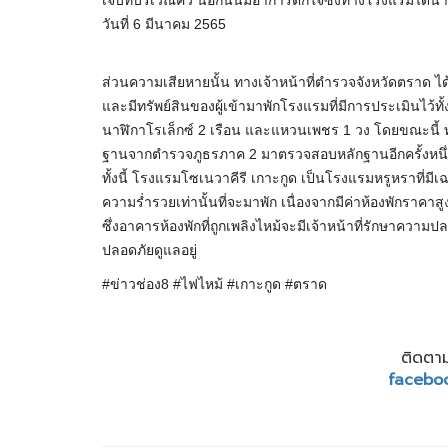
วันที่ 6 มีนาคม 2565
ส่วนความเสียหายนั้น ทางเจ้าหน้าที่ตำรวจจังหวัดตราด ได
และมีทรัพย์สินของผู้เข้ามาพักโรงแรมที่มีการประเมินไว้
นาฬิกาโรเล็กซ์ 2 เรือน และแหวนเพชร 1 วง โดยขณะนี้ ทาง
ฐานจากตำรวจภูธรภาค 2 มาตรวจสอบหลักฐานอีกครั้งหนึ่ง 
ทั้งนี้ โรงแรมโซเนวาคีรี เกาะกูด เป็นโรงแรมหรูหราที่มีเฉพ
ความร่ำรวยเท่านั้นที่จะมาพัก เนื่องจากมีค่าห้องพักราค
ซึ่งอาคารห้องพักที่ถูกเพลิงไหม้จะมีเจ้าหน้าที่รักษาความปลอ
ปลอดภัยดูแลอยู่
#ข่าวช่อง8 #ไฟไหม้ #เกาะกูด #ตราด
ติดตาม
facebo