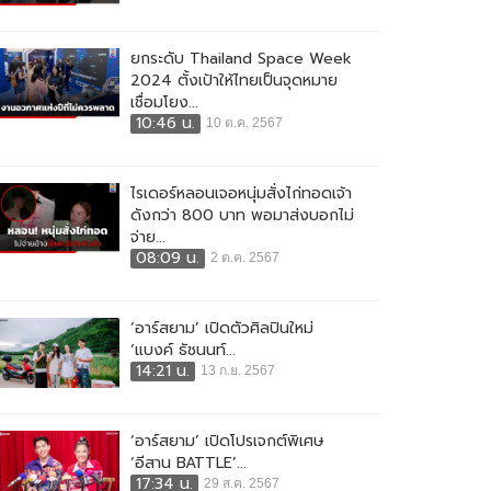
ยกระดับ Thailand Space Week
2024 ตั้งเป้าให้ไทยเป็นจุดหมาย
เชื่อมโยง...
10:46 น.
10 ต.ค. 2567
ไรเดอร์หลอนเจอหนุ่มสั่งไก่ทอดเจ้า
ดังกว่า 800 บาท พอมาส่งบอกไม่
จ่าย...
08:09 น.
2 ต.ค. 2567
‘อาร์สยาม’ เปิดตัวศิลปินใหม่
‘แบงค์ ธัชนนท์...
14:21 น.
13 ก.ย. 2567
‘อาร์สยาม’ เปิดโปรเจกต์พิเศษ
‘อีสาน BATTLE’...
17:34 น.
29 ส.ค. 2567