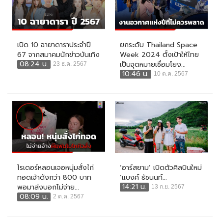
เปิด 10 ฉายาดาราประจำปี
ยกระดับ Thailand Space
67 จากสมาคมนักข่าวบันเทิง
Week 2024 ตั้งเป้าให้ไทย
08:24 น.
เป็นจุดหมายเชื่อมโยง...
23 ธ.ค. 2567
10:46 น.
10 ต.ค. 2567
ไรเดอร์หลอนเจอหนุ่มสั่งไก่
‘อาร์สยาม’ เปิดตัวศิลปินใหม่
ทอดเจ้าดังกว่า 800 บาท
‘แบงค์ ธัชนนท์...
14:21 น.
พอมาส่งบอกไม่จ่าย...
13 ก.ย. 2567
08:09 น.
2 ต.ค. 2567