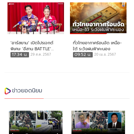
‘อาร์สยาม’ เปิดโปรเจกต์
ทั่วไทยอากาศร้อนจัด เหนือ-
พิเศษ ‘อีสาน BATTLE’...
ใต้ ระวังฝนฟ้าคะนอง
17:34 น.
09:52 น.
29 ส.ค. 2567
20 เม.ย. 2567
ข่าวยอดนิยม