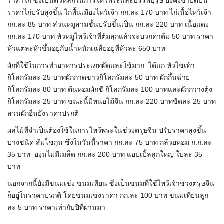
ราคาไก่ ซึ่งเป็นตัวหลักในการไหว้พระและบรรพบุรุษ ยังคงขายดีปีนี้
ราคาไก่ปรับสูงขึ้น ไก่พื้นเมืองไหว้เจ้า กก.ละ 170 บาท ไก่เนื้อไหว้เจ้า
กก.ละ 85 บาท ส่วนหมูสามชั้นปรับขึ้นเป็น กก.ละ 220 บาท เนื้อแดง
กก.ละ 170 บาท หัวหมูไหว้เจ้าที่ต้มสุกแล้วจะบวกค่าต้ม 50 บาท ราคา
หัวแต่ละหัวขึ้นอยู่กับน้ำหนักเฉลี่ยอยู่ที่หัวละ 650 บาท
ผักที่ใช้ในการทำอาหารประเภทผัดและใช้มาก ได้แก่ หัวไชเท้า
กิโลกรัมละ 25 บาทผักกาดขาวกิโลกรัมละ 50 บาท ผักกึ้นฉ่าย
กิโลกรัมละ 80 บาท ต้นหอมผักชี กิโลกรัมละ 100 บาทและผักกวางตุ้ง
กิโลกรัมละ 25 บาท ขณะนี้มีหน่อไม้จีน กก.ละ 220 บาทขีดละ 25 บาท
ส่วนผักอื่นยังราคาปรกติ
ผลไม้ที่จำเป็นต้องใช้ในการไหว้พระในช่วงตรุษจีน ปรับราคาสูงขึ้น
บางชนิด ส้มโชกุน ซึ่งในวันนี้ราคา กก.ละ 75 บาท กล้วยหอม ก.ก.ละ
35 บาท องุ่นไม่มีเมล็ด กก.ละ 200 บาท แอปเปิ้ลลูกใหญ่ ใบละ 35
บาท
นอกจากนี้ยังมีขนมเข่ง ขนมเทียน ซึ่งเป็นขนมที่ใช้ไหว้เจ้าช่วงตรุษจีน
ก็อยู่ในราคาปรกติ โดยขนมเข่งราคา กก.ละ 100 บาท ขนมเทียนลูก
ละ 5 บาท ราคาเท่ากับปีที่ผ่านมา