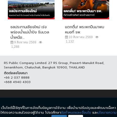
ชลประทานเชียงใหม่ เร่ง
แตกตื่น! พระพกปืนมาพบ
พร่องน้ำแม่น้ำปิง รับมวล
หมอที่ รพ.
น้ำเหนือ...
10 สิงหาคม 2569
1,132
9 สิงหาคม 2569
1,288
RS Public Company Limited. 27 RS Group, Prasert-Manukit Road,
Senanikhom, Chatuchak, Bangkok 10900, THAILAND
ติดต่อลงโฆษณา
+66 2 037 8888
+668 4940 4303
© COPYRIGHT 2017 THAICH8.COM, ALL RIGHT RESERVED.
เว็บไซต์นี้ใช้คุกกี้ในการจัดเก็บข้อมูลการใช้งาน เพื่อนำมาปรับปรุงและพัฒนาเนื้อหา
ข้อกำหนดและเงื่อนไข
นโยบายความเป็นส่วนตัว
ให้ตรงความสนใจของผู้ใช้งาน โปรดศึกษา
ข้อกำหนดและเงื่อนไข
และ
นโยบายความ