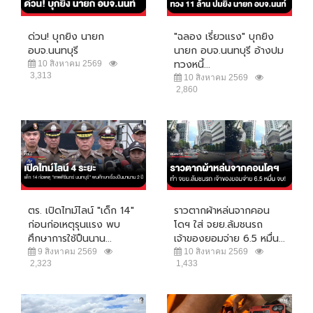
ด่วน! บุกยิง นายก
"ฉลอง เรี่ยวแรง" บุกยิง
อบจ.นนทบุรี
นายก อบจ.นนทบุรี อ้างปม
ทวงหนี้...
10 สิงหาคม 2569
3,313
10 สิงหาคม 2569
2,860
ตร. เปิดไทม์ไลน์ "เด็ก 14"
ราวตากผ้าหล่นจากคอน
ก่อนก่อเหตุรุนแรง พบ
โดฯ ใส่ จยย.ล้มชนรถ
ศึกษาการใช้ปืนนาน...
เจ้าของยอมจ่าย 6.5 หมื่น...
9 สิงหาคม 2569
10 สิงหาคม 2569
2,323
1,433