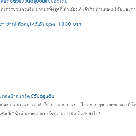
าลแต่งตัวรับ
วันตรุษจีน
แบบจัดเต็ม
ต่งตัวรับวันตรุษจีน มาหมดทั้งชุดกี่เพ้า ฮ่องเต้ เจ้าสัว ด้านพ่อ-แม่ จับแช
งา จ๊าก! หัวหมูไหว้เจ้า ชุดละ 1,300 บาท
ยนกระเป๋ารับทรัพย์
วันตรุษจีน
าล หลายคนต้องการกำลังใจอย่างมาก ต้องการโชคลาภ บูชาเทพอย่างไรดี ให
่ซิงเอี้ย" ซึ่งเป็นเทพเจ้าแห่งโชคลาภ จะมีเคล็ดลับยังไง?