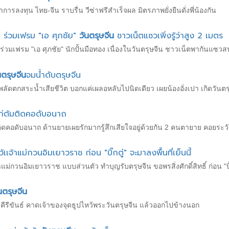
รลงทุน ไทย-จีน ราบรื่น วีซ่าฟรีสำเร็จผล มิตรภาพยั่งยืนดั่งพี่น้องกัน
 ร่วมเฟรม "เอ ศุภชัย"
วันตรุษจีน
ชาวเน็ตแซวเพิ่งรู้ว่าสูง 2 เมตร
่วมเฟรม "เอ ศุภชัย" นักปั้นมือทอง เนื่องในวันตรุษจีน ชาวเน็ตพากันแซวสนั่น "
นตรุษจีน
จมน้ำดับตรุษจีน
ัดตกสระน้ำเสียชีวิต บอกแค่เผลอหลับไปนิดเดียว เผยน้องอั่งเปา เกิดวันตรุษ
ไก่ต้มติดคอดับอนาถ
มติดคอดับอนาถ ด้านยายเผยรักมากรู้สึกเสียใจอยู่ด้วยกัน 2 คนตายาย คอยระวั
เจ้าแม่กวนอิมเยาวราช ก่อน "บิ๊กตู่" จะมาลงพื้นที่เย็นนี้
แม่กวนอิมเยาวราช แบบส่วนตัว ทำบุญรับตรุษจีน ขอพรสิ่งศักดิ์สิทธิ์ ก่อน "บิ๊กต
นตรุษจีน
คีรีขันธ์ คาดเจ้าของจุดธูปไหว้พระวันตรุษจีน แล้วออกไปข้างนอก