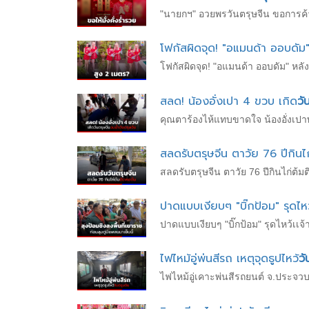
"นายกฯ" อวยพรวันตรุษจีน ขอการค้ากา
โฟกัสผิดจุด! "อแมนด้า ออบดัม"
โฟกัสผิดจุด! "อแมนด้า ออบดัม" หลังร
สลด! น้องอั่งเปา 4 ขวบ เกิด
วั
คุณตาร้องไห้แทบขาดใจ น้องอั่งเปาพล
สลดรับตรุษจีน ตาวัย 76 ปีกิน
สลดรับตรุษจีน ตาวัย 76 ปีกินไก่ต้
ปาดแบบเงียบๆ "บิ๊กป้อม" รุดไหว้เ
ปาดแบบเงียบๆ "บิ๊กป้อม" รุดไหว้เเจ้า
ไฟไหม้อู่พ่นสีรถ เหตุจุดธูปไหว้
วั
ไฟไหม้อู่เคาะพ่นสีรถยนต์ จ.ประจวบ