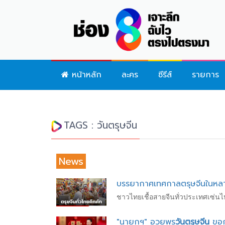
หน้าหลัก
ละคร
ซีรีส์
รายการ
TAGS : วันตรุษจีน
News
บรรยากาศเทศกาลตรุษจีนในหลายจัง
ชาวไทยเชื้อสายจีนทั่วประเทศเซ่นไห
"นายกฯ" อวยพร
วันตรุษจีน
ขอกา