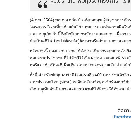
ผบ.ตร. เผย พบทุจริตโครงการ "เราเท
(4 ก.พ. 2564) พล.ต.อ.สุวัฒน์ เเจ้งยอดสุข ผู้บัญชาการตำร
โครงการ "เราเที่ยวด้วยกัน" ว่า พบการกระทำความผิดในลักษ
เเละ จ.ภูเก็ต วันนี้จึงจัดสัมมนาพนักงานสอบสวน เพื่อวา
ดำเนินคดีได้ โดยไม่ต้องส่งผู้ต้องหาหรือสำนวนการสอบ
พร้อมกันนี้ กองปราบปรามได้ส่งประเด็นการสอบสวนไปยัง
สอบสวนประชาชนที่ใช้สิทธิไว้เป็นพยานประกอบคดี รวมถึงก
ทุจริตมาดำเนินคดีเพิ่มเติม เเละหากออกหมายเรียกไปเเล้
ทั้งนี้ สำหรับข้อมูลพบว่ามีโรงเเรมอีก 400 เเห่ง ร้านค้าอีก
เเห่งประเทศไทย (ททท.) จะจัดเตรียมข้อมูลเข้าร้องทุกข์กับ
เกิดเหตุเพื่อดำเนินการสอบสวนตามที่ได้มีการให้คำเเนะนำ
ติดตาม
facebo