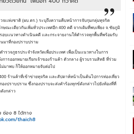
ี่ยวด้วยกัน" เพิ่มอีก 400 กว่าคดี
วจเเห่งชาติ (ผบ.ตร.) ระบุถึงความคืบหน้าการจับกุมกลุ่มทุจริต
ณะเดียวกันเพิ่มทั่วประเทศอีก 400 คดี จากเดิมที่พบเพียง จ.ชัยภูมิ
งกรอบเเนวทางดำเนินคดี เเละกระจายงานให้ตำรวจทุกพื้นที่พร้อมรับ
สวนมาที่กองปราบปราม
ตำรวจภูธรประจำจังหวัดเพื่อประเทศ เพื่อเป็นเเนวทางในการ
ารออกหมายเรียกเจ้าของร้านค้า ตัวกลาง ผู้รวบรวมสิทธิ ที่ร่วม
วไม่มาพบ ก็ให้ออกหมายจับต่อไป
 400 ร้านค้าที่เข้าข่ายทุจริต เเละสัปดาห์หน้าเป็นต้นไปการท่องเที่ยว
กองปราบปราม ซึ่งกองปราบจะส่งคำร้องทุกข์ดังกล่าวไปยังท้องที่ที่
ดังกล่าว
 ช่อง 8 ได้ทาง
ok.com/thaich8