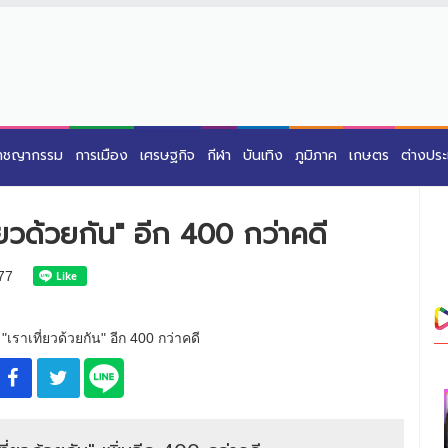
าชญากรรม
การเมือง
เศรษฐกิจ
กีฬา
บันเทิง
ภูมิภาค
เกษตร
ต่างปร
่ยวด้วยกัน" อีก 400 กว่าคดี
77