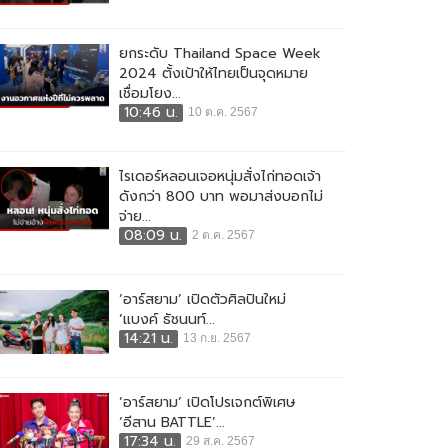
ยกระดับ Thailand Space Week
2024 ตั้งเป้าให้ไทยเป็นจุดหมาย
เชื่อมโยง...
10:46 น.
10 ต.ค. 2567
ไรเดอร์หลอนเจอหนุ่มสั่งไก่ทอดเจ้า
ดังกว่า 800 บาท พอมาส่งบอกไม่
จ่าย...
08:09 น.
2 ต.ค. 2567
‘อาร์สยาม’ เปิดตัวศิลปินใหม่
‘แบงค์ ธัชนนท์...
14:21 น.
13 ก.ย. 2567
‘อาร์สยาม’ เปิดโปรเจกต์พิเศษ
‘อีสาน BATTLE’...
17:34 น.
29 ส.ค. 2567