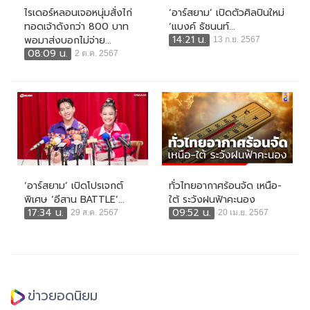
ไรเดอร์หลอนเจอหนุ่มสั่งไก่
‘อาร์สยาม’ เปิดตัวศิลปินใหม่
ทอดเจ้าดังกว่า 800 บาท
‘แบงค์ ธัชนนท์...
14:21 น.
พอมาส่งบอกไม่จ่าย...
13 ก.ย. 2567
08:09 น.
2 ต.ค. 2567
‘อาร์สยาม’ เปิดโปรเจกต์
ทั่วไทยอากาศร้อนจัด เหนือ-
พิเศษ ‘อีสาน BATTLE’...
ใต้ ระวังฝนฟ้าคะนอง
17:34 น.
09:52 น.
29 ส.ค. 2567
20 เม.ย. 2567
ข่าวยอดนิยม