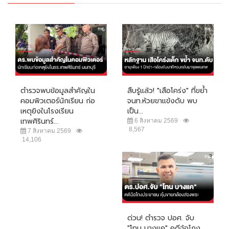
ตำรวจพบข้อมูลสำคัญใน
สืบรู้แล้ว! "เสือโคร่ง" ที่ขย้ำ
คอมพิวเตอร์นักเรียน ก่อ
จนท.ห้วยขาแข้งดับ พบ
เหตุยิงในโรงเรียน
เป็น...
เทพศิรินทร์...
6 สิงหาคม 2569
8,567
7 สิงหาคม 2569
14,106
ด่วน! ตำรวจ ปอศ. จับ
"โทน บางแค" คดีฉ้อโกง