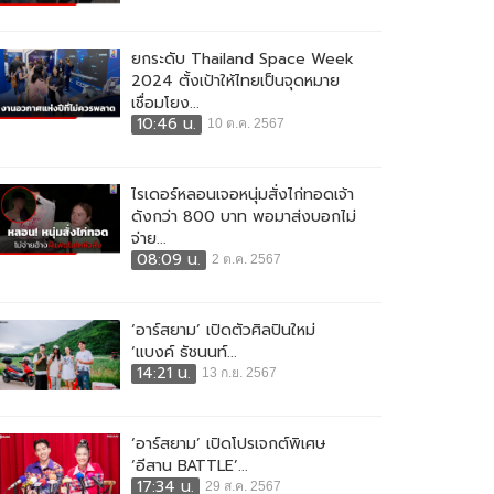
ยกระดับ Thailand Space Week
2024 ตั้งเป้าให้ไทยเป็นจุดหมาย
เชื่อมโยง...
10:46 น.
10 ต.ค. 2567
ไรเดอร์หลอนเจอหนุ่มสั่งไก่ทอดเจ้า
ดังกว่า 800 บาท พอมาส่งบอกไม่
จ่าย...
08:09 น.
2 ต.ค. 2567
‘อาร์สยาม’ เปิดตัวศิลปินใหม่
‘แบงค์ ธัชนนท์...
14:21 น.
13 ก.ย. 2567
‘อาร์สยาม’ เปิดโปรเจกต์พิเศษ
‘อีสาน BATTLE’...
17:34 น.
29 ส.ค. 2567