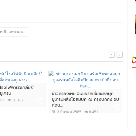
ไหม้โรงพยาบาล
โรงไฟฟ้านิวเคลียร์'
"สเ
ยูเครน
ถอน
ข่าวกรองเผย จีนขอรัสเซียชะลอบุก
ยูเครนหลังโอลิมปิก ณ กรุงปักกิ่ง จบ
565
10,182
3
ก่อน...
3 มีนาคม 2565
8,451