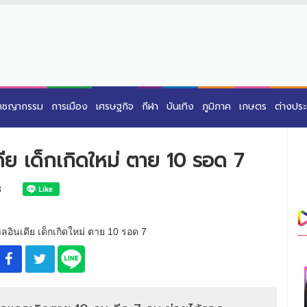
าชญากรรม
การเมือง
เศรษฐกิจ
กีฬา
บันเทิง
ภูมิภาค
เกษตร
ต่างปร
ีย เด็กเกิดใหม่ ตาย 10 รอด 7
8