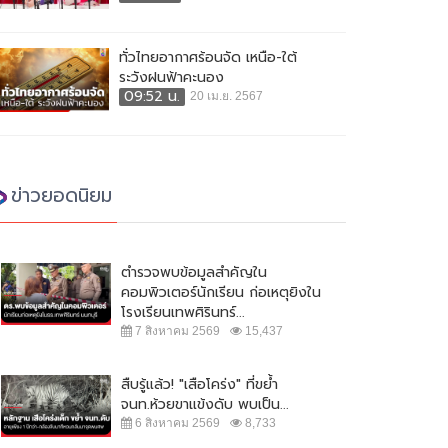
ทั่วไทยอากาศร้อนจัด เหนือ-ใต้
ระวังฝนฟ้าคะนอง
09:52 น.
20 เม.ย. 2567
ข่าวยอดนิยม
ตำรวจพบข้อมูลสำคัญใน
บอร์แบงก์" ธนาคารใหญ่รัสเซีย
ไทยเอาด้วย! ลงมติประณาม 'รัสเซีย'
คอมพิวเตอร์นักเรียน ก่อเหตุยิงใน
ตัวจากตลาดยุโรป
รุกรานยูเครน
โรงเรียนเทพศิรินทร์...
 มีนาคม 2565
8,399
3 มีนาคม 2565
8,463
7 สิงหาคม 2569
15,437
สืบรู้แล้ว! "เสือโคร่ง" ที่ขย้ำ
จนท.ห้วยขาแข้งดับ พบเป็น...
6 สิงหาคม 2569
8,733