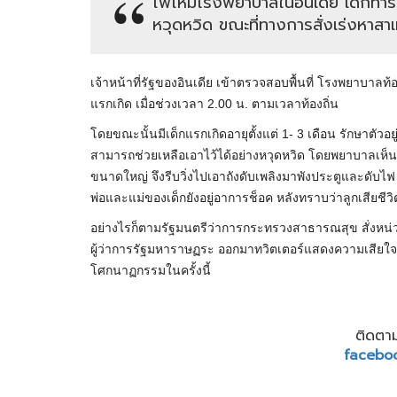
ไฟไหม้โรงพยาบาลในอินเดีย เด็กทา
หวุดหวิด ขณะที่ทางการสั่งเร่งหาสาเ
เจ้าหน้าที่รัฐของอินเดีย เข้าตรวจสอบพื้นที่ โรงพยาบาลท
แรกเกิด เมื่อช่วงเวลา 2.00 น. ตามเวลาท้องถิ่น
โดยขณะนั้นมีเด็กแรกเกิดอายุตั้งแต่ 1- 3 เดือน รักษาตัวอยู
สามารถช่วยเหลือเอาไว้ได้อย่างหวุดหวิด โดยพยาบาลเห็น
ขนาดใหญ่ จึงรีบวิ่งไปเอาถังดับเพลิงมาพังประตูและดับไฟ
พ่อและแม่ของเด็กยังอยู่อาการช็อค หลังทราบว่าลูกเสียชีวิ
อย่างไรก็ตามรัฐมนตรีว่าการกระทรวงสาธารณสุข สั่งหน่วย
ผู้ว่าการรัฐมหาราษฏระ ออกมาทวิตเตอร์แสดงความเสียใจอย่างสุ
โศกนาฏกรรมในครั้งนี้
ติดตาม
facebo