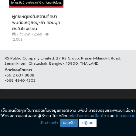
ผู้ก่อเหตุยิงในสถานศึกษา
พบก่อเหตุยิงปู่-ย่า ก่อนบุก
ยิงในโรงเรียน...
7 สิงหาคม 2569
2,001
RS Public Company Limited. 27 RS Group, Prasert-Manukit Road,
Senanikhom, Chatuchak, Bangkok 10900, THAILAND
ติดต่อลงโฆษณา
+66 2 037 8888
+668 4940 4303
© COPYRIGHT 2017 THAICH8.COM, ALL RIGHT RESERVED.
เว็บไซต์นี้ใช้คุกกี้ในการจัดเก็บข้อมูลการใช้งาน เพื่อนำมาปรับปรุงและพัฒนาเนื้อหา
ข้อกำหนดและเงื่อนไข
นโยบายความเป็นส่วนตัว
ให้ตรงความสนใจของผู้ใช้งาน โปรดศึกษา
ข้อกำหนดและเงื่อนไข
และ
นโยบายความ
เป็นส่วนตัว
ยอมรับ
ปฏิเสธ