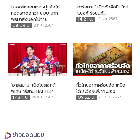
ไรเดอร์หลอนเจอหนุ่มสั่งไก่
‘อาร์สยาม’ เปิดตัวศิลปินใหม่
ทอดเจ้าดังกว่า 800 บาท
‘แบงค์ ธัชนนท์...
14:21 น.
พอมาส่งบอกไม่จ่าย...
13 ก.ย. 2567
08:09 น.
2 ต.ค. 2567
‘อาร์สยาม’ เปิดโปรเจกต์
ทั่วไทยอากาศร้อนจัด เหนือ-
พิเศษ ‘อีสาน BATTLE’...
ใต้ ระวังฝนฟ้าคะนอง
17:34 น.
09:52 น.
29 ส.ค. 2567
20 เม.ย. 2567
ข่าวยอดนิยม