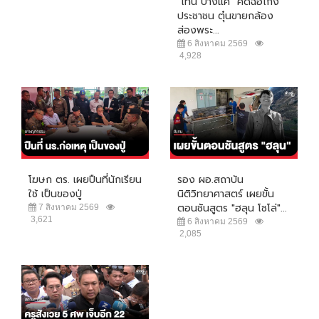
"โทน บางแค" คดีฉ้อโกง
ประชาชน ตุ๋นขายกล้อง
ส่องพระ...
6 สิงหาคม 2569
4,928
โฆษก ตร. เผยปืนที่นักเรียน
รอง ผอ.สถาบัน
ใช้ เป็นของปู่
นิติวิทยาศาสตร์ เผยขั้น
ตอนชันสูตร "ฮลุน โซโล่"...
7 สิงหาคม 2569
3,621
6 สิงหาคม 2569
2,085