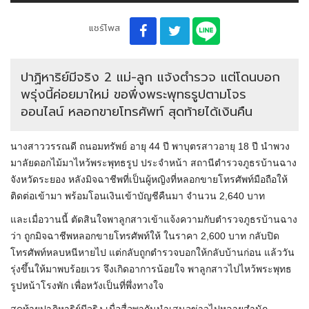
แชร์โพส
ปาฏิหาริย์มีจริง 2 แม่-ลูก แจ้งตำรวจ แต่โดนบอก
พรุ่งนี้ค่อยมาใหม่ ขอพึ่งพระพุทธรูปตามโจร
ออนไลน์ หลอกขายโทรศัพท์ สุดท้ายได้เงินคืน
นางสาววรรณดี ถนอมทรัพย์ อายุ 44 ปี พาบุตรสาวอายุ 18 ปี นำพวง
มาลัยดอกไม้มาไหว้พระพุทธรูป ประจำหน้า สถานีตำรวจภูธรบ้านฉาง
จังหวัดระยอง หลังมิจฉาชีพที่เป็นผู้หญิงที่หลอกขายโทรศัพท์มือถือให้
ติดต่อเข้ามา พร้อมโอนเงินเข้าบัญชีคืนมา จำนวน 2,640 บาท
และเมื่อวานนี้ ตัดสินใจพาลูกสาวเข้าแจ้งความกับตำรวจภูธรบ้านฉาง
ว่า ถูกมิจฉาชีพหลอกขายโทรศัพท์ให้ ในราคา 2,600 บาท กลับปิด
โทรศัพท์หลบหนีหายไป แต่กลับถูกตำรวจบอกให้กลับบ้านก่อน แล้ววัน
รุ่งขึ้นให้มาพบร้อยเวร จึงเกิดอาการน้อยใจ พาลูกสาวไปไหว้พระพุทธ
รูปหน้าโรงพัก เพื่อหวังเป็นที่พึ่งทางใจ