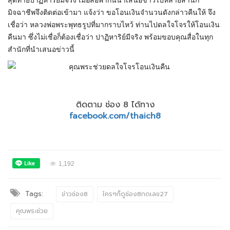
สุดท้ายปาฏิหาริย์มีจริง เมื่อสื่อพากันนำเสนอข่าวไปหลายสำนัก
มิจฉาชีพจึงติดต่อเข้ามา แจ้งว่า ขอโอนเงินจำนวนดังกล่าวคืนให้ จึง
เชื่อว่า หลวงพ่อพระพุทธรูปที่มากราบไหว้ ท่านไปดลใจโจรให้โอนเงิน
คืนมา ซึ่งไม่เชื่อก็ต้องเชื่อว่า ปาฏิหาริย์มีจริง พร้อมขอบคุณสื่อในทุก
สำนักที่นำเสนอข่าวนี้
ติดตาม ช่อง 8 ได้ทาง
facebook.com/thaich8
1,192
Tags:
ข่าวช่อง8
ใครๆก็ดูช่อง8กดเลข27
คุณพระช่วย