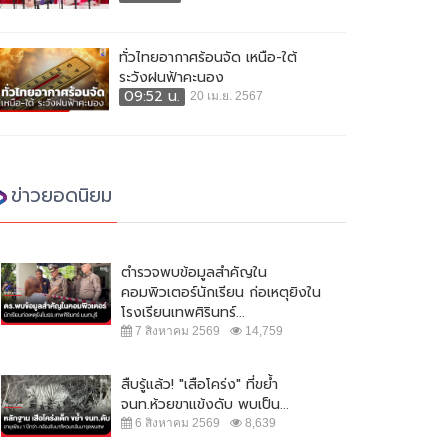
ทั่วไทยอากาศร้อนจัด เหนือ-ใต้
ระวังฝนฟ้าคะนอง
09:52 น.
20 เม.ย. 2567
ข่าวยอดนิยม
ตำรวจพบข้อมูลสำคัญใน
คอมพิวเตอร์นักเรียน ก่อเหตุยิงใน
โรงเรียนเทพศิรินทร์...
7 สิงหาคม 2569
14,759
สืบรู้แล้ว! "เสือโคร่ง" ที่ขย้ำ
 บช.น.จัดชุดตำรวจออนไลน์ รวบผู้
ผบ.ตร. เผย แจ้ง 2 ข้อหาคนฆ่าหญิง
จนท.ห้วยขาแข้งดับ พบเป็น...
งหา หลอกเป็น จนท.บริษัทบิทคัพ
ชาวสวิส เตรียมยกระดับการรักษา
6 สิงหาคม 2569
8,639
ลน์...
ความปลอดภัยใน...