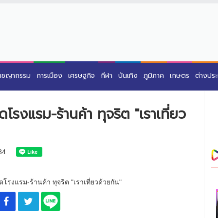
าชญากรรม
การเมือง
เศรษฐกิจ
กีฬา
บันเทิง
ภูมิภาค
เกษตร
ต่างปร
โรงแรม-ร้านค้า ทุจริต "เราเที่ยว
34