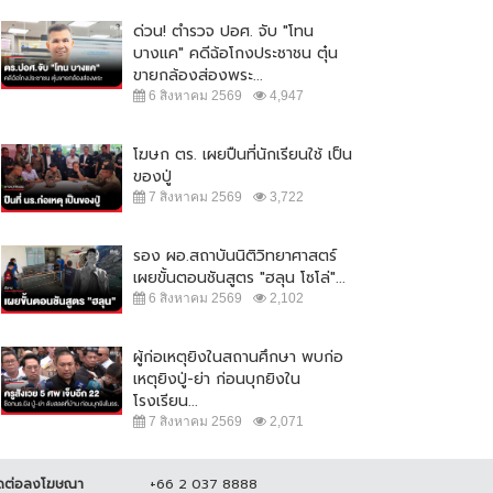
 ธันวาคม 2564
16,985
7 สิงหาคม 2564
19,185
ด่วน! ตำรวจ ปอศ. จับ "โทน
บางแค" คดีฉ้อโกงประชาชน ตุ๋น
ขายกล้องส่องพระ...
6 สิงหาคม 2569
4,947
โฆษก ตร. เผยปืนที่นักเรียนใช้ เป็น
ของปู่
7 สิงหาคม 2569
3,722
รอง ผอ.สถาบันนิติวิทยาศาสตร์
เผยขั้นตอนชันสูตร "ฮลุน โซโล่"...
6 สิงหาคม 2569
2,102
ผู้ก่อเหตุยิงในสถานศึกษา พบก่อ
เหตุยิงปู่-ย่า ก่อนบุกยิงใน
โรงเรียน...
7 สิงหาคม 2569
2,071
ดต่อลงโฆษณา
+66 2 037 8888