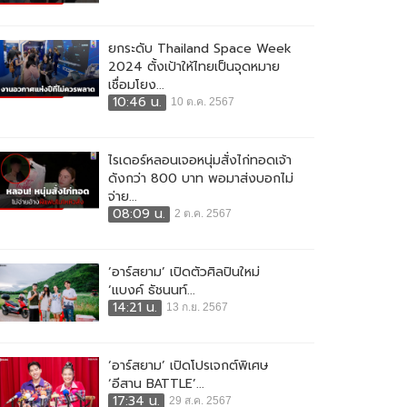
ยกระดับ Thailand Space Week
2024 ตั้งเป้าให้ไทยเป็นจุดหมาย
เชื่อมโยง...
10:46 น.
10 ต.ค. 2567
ไรเดอร์หลอนเจอหนุ่มสั่งไก่ทอดเจ้า
ดังกว่า 800 บาท พอมาส่งบอกไม่
จ่าย...
08:09 น.
2 ต.ค. 2567
‘อาร์สยาม’ เปิดตัวศิลปินใหม่
‘แบงค์ ธัชนนท์...
14:21 น.
13 ก.ย. 2567
‘อาร์สยาม’ เปิดโปรเจกต์พิเศษ
‘อีสาน BATTLE’...
17:34 น.
29 ส.ค. 2567