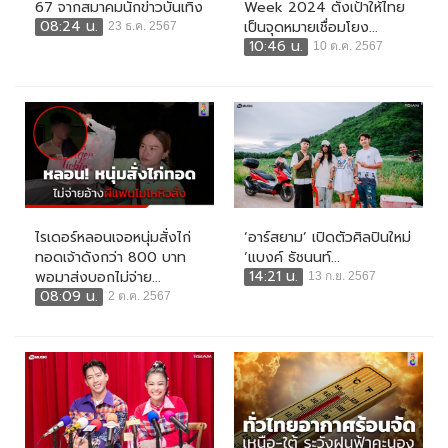
67 จากสมาคมนักข่าวบันเทิง
Week 2024 ตั้งเป้าให้ไทย
08:24 น.
เป็นจุดหมายเชื่อมโยง...
23 ธ.ค. 2567
10:46 น.
10 ต.ค. 2567
ไรเดอร์หลอนเจอหนุ่มสั่งไก่
‘อาร์สยาม’ เปิดตัวศิลปินใหม่
ทอดเจ้าดังกว่า 800 บาท
‘แบงค์ ธัชนนท์...
14:21 น.
พอมาส่งบอกไม่จ่าย...
13 ก.ย. 2567
08:09 น.
2 ต.ค. 2567