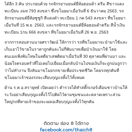
ได้อีก 3 คัน ประกอบด้วย รถจักรยานยนต์ยี่ห้อฮอนด้า ดรีม สีขาวแดง
ทะเบียน งฉท 793 สงขลา ซึ่งขโมยมาเมื่อวันที่ 6 ธันวาคม 2563, รถ
จักรยานยนต์ยี่ห้อซูซูกิ สีแดงดำ ทะเบียน 1 กค 543 สงขลา ที่ขโมยมา
เมื่อวันที่ 15 พ.ย. 2563, และรถจักรยานยนต์ยี่ห้อฮอนด้าดรีม สีน้ำเงิน
ทะเบียน 1กน 666 สงขลา ที่ขโมยมาเมื่อวันที่ 26 พ.ย. 2563
จากการสอบสวนนายศราวัฒน์ ให้การว่า รถที่ขโมยมาจะนำมาใช้และ
เก็บเอาไว้ขายในราคาถูกคันละไม่กี่พันบาทเพื่อนำเงินมาใช้ โดย
ตนเองเพิ่งพ้นโทษในคดียาเสพติดมาเมื่อวันที่ 30 ตุลาคมที่ผ่านมา และ
น้อยใจครอบครัวที่ไม่เคยไปเยี่ยมเมื่อกลับบ้านไปขอเงินก็จะถูกบ่นถูกว่า
ว่าไม่ทำงาน จึงหันมาขโมยรถขายเพื่อประชดชีวิต โดยรถทุกคันที่
ขโมยมาเจ้าของรถจะเสียบกุญแจทิ้งไว้ทั้งหมด
ด้าน ร.ต.อ.สรายุทธ์ เปิดเผยว่า ตำรวจได้ทำสติ๊กเกอร์เตือนชาวบ้านให้
ระวังอย่าเสียบกุญแจทิ้งไว้ไปติดไว้ตามชุมชนและตลาดเพราะส่วน
ใหญ่รถที่หายเจ้าของจะเผลอเสียบกุญแจทิ้งไว้ทุกคัน
ติดตาม ช่อง 8 ได้ทาง
facebook.com/thaich8