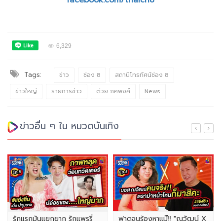
facebook.com/thaich8
6,329
Tags:
ข่าว
ช่อง 8
สถานีโทรทัศน์ช่อง 8
ข่าวใหญ่
รายการข่าว
ต่วย ภคพงศ์
News
ข่าวอื่น ๆ ใน หมวดบันเทิง
รักแรกมันแยกยาก รักแพรรี่
ฟาดจนร้องหาแม๊‼️ "ณวัฒน์ X