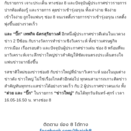
กับรายการ เจาะประเด็น ทางช่อง 8 และปัจจุบันผู้ประกาศข่าวรายการ
ปากท้องต้องรู้ และรายการ คุยข่าวเช้ารุ่งอรุณ ทั้งเล่าง่าย ฟังง่าย
เข้าใจง่าย ถูกใจแฟนๆ ช่อง 8 จนเรตติ้งรายการข่าวเช้ารุ่งอรุณ เรตติ้ง
พุ่งขึ้นอย่างรวดเร็ว
และ “ปิ๊ก” เทพกิจ ฉัตรสุริยาวงศ์
อีกหนึ่งผู้ประกาศข่าวดีเด่นในแวดวง
ข่าว 2 ปีซ้อน กับรางวัลการทำข่าวเชิงวิเคราะห์ ทั้งข่าวเศรษฐกิจ
การเมือง เรื่องรอบตัว และปัจจุบันผู้ประกาศข่าวเด่น ช่อง 8 พร้อมที่จะ
มาวิเคราะห์เจาะลึกข่าวใหญ่ข่าวสำคัญให้ชัดเจนตรงประเด็นตรงใจ
แฟนข่าวมากยิ่งขึ้น
รสชาติใหม่ของข่าวช่อง8 กับข่าวใหญ่ที่นำมาวิเคราะห์ มองในมุมต่าง
ข่าวดัง ข่าวใหญ่ ไม่ใช่เรื่องไกลตัวอีกต่อไป ทุกคนสามารถเกาะติดข่าว
สำคัญทันทุกกระแสข่าวได้อย่างรวดเร็ว กับ 2 ผู้ประกาศข่าวคนเก่ง ทั้ง
“ต่วย และ “ปิ๊ก”
ในรายการ
“ข่าวใหญ่”
กันได้ทุกวันจันทร์-ศุกร์ เวลา
16.05-16.50 น. ทางช่อง 8
ติดตาม ช่อง 8 ได้ทาง