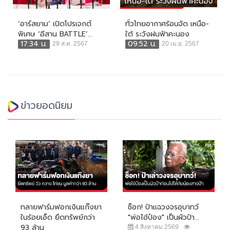
‘อาร์สยาม’ เปิดโปรเจกต์
ทั่วไทยอากาศร้อนจัด เหนือ-
พิเศษ ‘อีสาน BATTLE’...
ใต้ ระวังฝนฟ้าคะนอง
17:34 น.
09:52 น.
29 ส.ค. 2567
20 เม.ย. 2567
ข่าวยอดนิยม
ทลายฟาร์มฟอกเงินแก๊งยา
ช็อก! ป้าแฉวงจรอุบาทว์
ในร้อยเอ็ด ยึดทรัพย์กว่า
"พ่อไอ้ป๋อง" เป็นผัวป้า...
93 ล้าน
4 สิงหาคม 2569