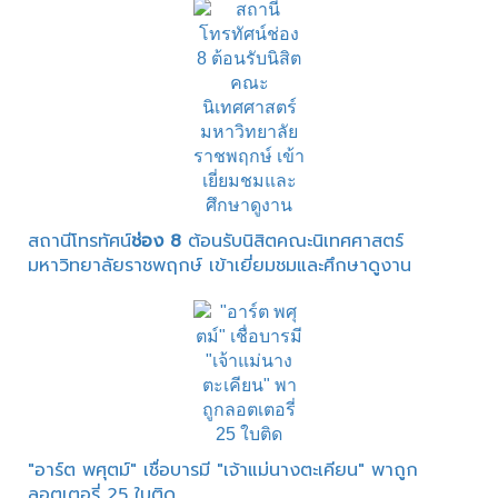
สถานีโทรทัศน์
ช่อง 8
ต้อนรับนิสิตคณะนิเทศศาสตร์
มหาวิทยาลัยราชพฤกษ์ เข้าเยี่ยมชมและศึกษาดูงาน
"อาร์ต พศุตม์" เชื่อบารมี "เจ้าแม่นางตะเคียน" พาถูก
ลอตเตอรี่ 25 ใบติด