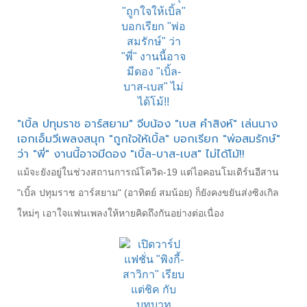
"เบิ้ล ปทุมราช อาร์สยาม" จีบน้อง "เบส คำสิงห์" เล่นนาง
เอกเอ็มวีเพลงสนุก "ถูกใจให้เบิ้ล" บอกเรียก "พ่อสมรักษ์"
ว่า "พี่" งานนี้อาจมีดอง "เบิ้ล-บาส-เบส" ไม่ได้โม้!!
แม้จะยังอยู่ในช่วงสถานการณ์โควิด-19 แต่ไอคอนโมเดิร์นอีสาน
"เบิ้ล ปทุมราช อาร์สยาม" (อาทิตย์ สมน้อย) ก็ยังคงขยันส่งซิงเกิล
ใหม่ๆ เอาใจแฟนเพลงให้หายคิดถึงกันอย่างต่อเนื่อง