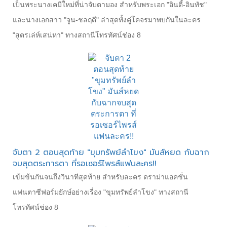
เป็นพระนางเคมีใหม่ที่น่าจับตามอง สำหรับพระเอก "อินดี้-อินทัช"
และนางเอกสาว "จูน-ชลฤดี" ล่าสุดทั้งคู่โคจรมาพบกันในละคร
"สูตรเล่ห์เสน่หา" ทางสถานีโทรทัศน์ช่อง 8
จับตา 2 ตอนสุดท้าย "ขุมทรัพย์ลำโขง" มันส์หยด กับฉาก
จบสุดตระการตา ที่รอเซอร์ไพรส์แฟนละคร!!
เข้มข้นกันจนถึงวินาทีสุดท้าย สำหรับละคร ดราม่าแอคชั่น
แฟนตาซีฟอร์มยักษ์อย่างเรื่อง "ขุมทรัพย์ลำโขง" ทางสถานี
โทรทัศน์ช่อง 8