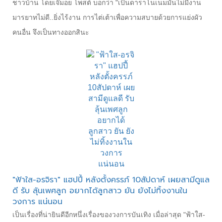
ชาวบ้าน โดยเจ๊มอย โพสต์ บอกว่า "เป็นดาราโนเนมมันไม่มีงาน
มารยาทไม่ดี..ยิ่งไร้งาน การไต่เต้าเพื่อความสบายด้วยการแย่งผัว
คนอื่น จึงเป็นทางออกสินะ
"ฟ้าใส-อรจิรา" แฮปปี้ หลังตั้งครรภ์ 10สัปดาห์ เผยสามีดูแล
ดี รับ ลุ้นเพศลูก อยากได้ลูกสาว ยัน ยังไม่ทิ้งงานใน
วงการ แน่นอน
เป็นเรื่องที่น่ายินดีอีกหนึ่งเรื่องของวงการบันเทิง เมื่อล่าสุด "ฟ้าใส-