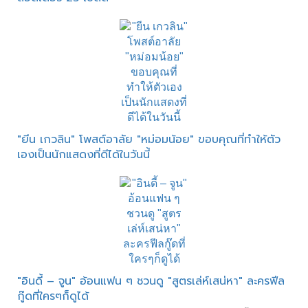
"ยีน เกวลิน" โพสต์อาลัย "หม่อมน้อย" ขอบคุณที่ทำให้ตัว
เองเป็นนักแสดงที่ดีได้ในวันนี้
"อินดี้ – จูน" อ้อนแฟน ๆ ชวนดู "สูตรเล่ห์เสน่หา" ละครฟีล
กู๊ดที่ใครๆก็ดูได้