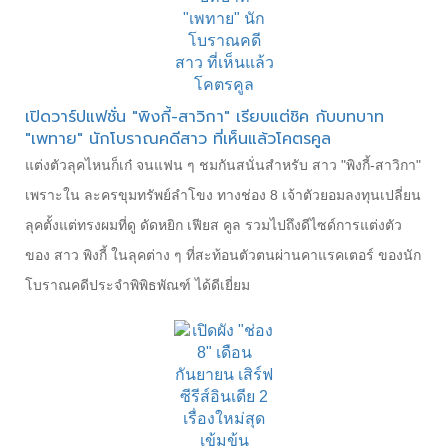
เปิดวาร์ปแฟชั่น "พิงกี้-สาวิกา" เรียบแต่ชิค กับบทบาท
"เพทาย" นักโบราณคดีสาว ที่เห็นแล้วโคตรคูล
แต่งตัวลุคไหนก็เก๋ จนแฟน ๆ ชมกันสนั่นสำหรับ สาว "พิงกี้-สาวิกา"
เพราะใน ละครขุมทรัพย์ลำโขง ทางช่อง 8 เจ้าตัวยอมลงทุนเปลี่ยน
ลุคตั้งแต่ทรงผมที่ดู ดัดหยิก เฟียส คูล รวมไปถึงดีไซด์การแต่งตัว
ของ สาว พิงกี้ ในลุคต่าง ๆ ที่สะท้อนตัวตนผ่านคาแรคเตอร์ ของนัก
โบราณคดีประจำพิพิธพัณฑ์ ได้ดีเยี่ยม