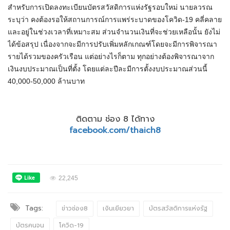
สำหรับการเปิดลงทะเบียนบัตรสวัสดิการแห่งรัฐรอบใหม่ นายลวรณ
ระบุว่า คงต้องรอให้สถานการณ์การแพร่ระบาด​ของโควิด-19 คลี่คลาย​
และอยู่ในช่วงเวลาที่เหมาะสม ส่วนจำนวนเงินที่จะช่วยเหลือ​นั้น ยังไม่
ได้ข้อสรุป​ เนื่องจาก​จะมีการปรับเพิ่มหลักเกณฑ์​โดยจะมีการพิจารณา​
รายได้รวมของครัวเรือน​ แต่อย่างไรก็ตาม ทุกอย่างต้องพิจารณา​จาก
เงินงบประมาณ​เป็นที่ตั้ง โดยแต่ละปีละมีการตั้งงบประมาณ​ส่วนนี้
40,000-50,000 ล้านบาท
ติดตาม ช่อง 8 ได้ทาง
facebook.com/thaich8
22,245
Tags:
ข่าวช่อง8
เงินเยียวยา
บัตรสวัสดิการแห่งรัฐ
บัตรคนจน
โควิด-19