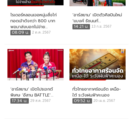
ไรเดอร์หลอนเจอหนุ่มสั่งไก่
‘อาร์สยาม’ เปิดตัวศิลปินใหม่
ทอดเจ้าดังกว่า 800 บาท
‘แบงค์ ธัชนนท์...
14:21 น.
พอมาส่งบอกไม่จ่าย...
13 ก.ย. 2567
08:09 น.
2 ต.ค. 2567
‘อาร์สยาม’ เปิดโปรเจกต์
ทั่วไทยอากาศร้อนจัด เหนือ-
พิเศษ ‘อีสาน BATTLE’...
ใต้ ระวังฝนฟ้าคะนอง
17:34 น.
09:52 น.
29 ส.ค. 2567
20 เม.ย. 2567