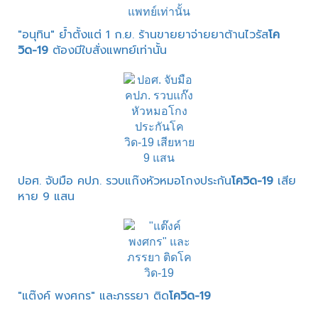
"อนุทิน" ย้ำตั้งแต่ 1 ก.ย. ร้านขายยาจ่ายยาต้านไวรัส
โค
วิด-19
ต้องมีใบสั่งแพทย์เท่านั้น
ปอศ. จับมือ คปภ. รวบแก๊งหัวหมอโกงประกัน
โควิด-19
เสีย
หาย 9 แสน
"แต๊งค์ พงศกร" และภรรยา ติด
โควิด-19