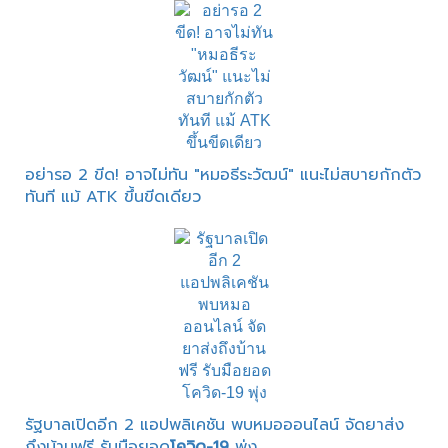
อย่ารอ 2 ขีด! อาจไม่ทัน "หมอธีระวัฒน์" แนะไม่สบายกักตัว
ทันที แม้ ATK ขึ้นขีดเดียว
รัฐบาลเปิดอีก 2 แอปพลิเคชัน พบหมอออนไลน์ จัดยาส่ง
ถึงบ้านฟรี รับมือยอด
โควิด-19
พุ่ง