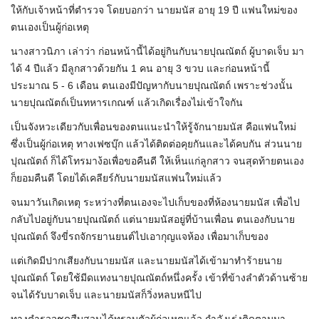
ให้กับเจ้าหน้าที่ตำรวจ โดยบอกว่า นายมนัส อายุ 19 ปี แฟนใหม่ของ
ตนเองเป็นผู้ก่อเหตุ
นางสาวนิภา เล่าว่า ก่อนหน้านี้ได้อยู่กินกับนายปุณณัตถ์ ผู้บาดเจ็บ มา
ได้ 4 ปีแล้ว มีลูกสาวด้วยกัน 1 คน อายุ 3 ขวบ และก่อนหน้านี้
ประมาณ 5 - 6 เดือน ตนเองมีปัญหากับนายปุณณัตถ์ เพราะช่วงนั้น
นายปุณณัตถ์เป็นทหารเกณฑ์ แล้วเกิดเรื่องไม่เข้าใจกัน
เป็นจังหวะเดียวกับเพื่อนของตนแนะนำให้รู้จักนายมนัส คือแฟนใหม่
ซึ่งเป็นผู้ก่อเหตุ ทางเฟซบุ๊ก แล้วได้ติดต่อคุยกันและได้คบกัน ส่วนนาย
ปุณณัตถ์ ก็ได้โทรมาง้อเพื่อขอคืนดี ให้เห็นแก่ลูกสาว จนสุดท้ายตนเอง
ก็ยอมคืนดี โดยได้เคลียร์กับนายมนัสแฟนใหม่แล้ว
จนมาวันเกิดเหตุ ระหว่างที่ตนเองจะไปเก็บของที่ห้องนายมนัส เพื่อไป
กลับไปอยู่กับนายปุณณัตถ์ แต่นายมนัสอยู่ที่บ้านเพื่อน ตนเองกับนาย
ปุณณัตถ์ จึงขี่รถจักรยานยนต์ไปเอากุญแจห้อง เพื่อมาเก็บของ
แต่เกิดมีปากเสียงกับนายมนัส และนายมนัสได้เข้ามาทำร้ายนาย
ปุณณัตถ์ โดยใช้มีดแทงนายปุณณัตถ์หนึ่งครั้ง เข้าที่ข้างลำตัวด้านซ้าย
จนได้รับบาดเจ็บ และนายมนัสก็วิ่งหลบหนีไป