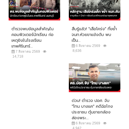
ตำรวจพบข้อมูลสำคัญใน
สืบรู้แล้ว! "เสือโคร่ง" ที่ขย้ำ
คอมพิวเตอร์นักเรียน ก่อ
จนท.ห้วยขาแข้งดับ พบ
เหตุยิงในโรงเรียน
เป็น...
เทพศิรินทร์...
6 สิงหาคม 2569
8,636
7 สิงหาคม 2569
14,718
ด่วน! ตำรวจ ปอศ. จับ
"โทน บางแค" คดีฉ้อโกง
ประชาชน ตุ๋นขายกล้อง
ส่องพระ...
6 สิงหาคม 2569
4,942