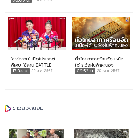
08:09 น.
2 ต.ค. 2567
‘อาร์สยาม’ เปิดโปรเจกต์
ทั่วไทยอากาศร้อนจัด เหนือ-
พิเศษ ‘อีสาน BATTLE’...
ใต้ ระวังฝนฟ้าคะนอง
17:34 น.
09:52 น.
29 ส.ค. 2567
20 เม.ย. 2567
ข่าวยอดนิยม