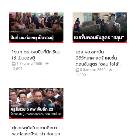
โฆษก ตร. เผยปืนที่นักเรียน
รอง ผอ.สถาบัน
ใช้ เป็นของปู่
นิติวิทยาศาสตร์ เผยขั้น
ตอนชันสูตร "ฮลุน โซโล่"...
7 สิงหาคม 2569
3,697
6 สิงหาคม 2569
2,099
ผู้ก่อเหตุยิงในสถานศึกษา
พบก่อเหตุยิงปู่-ย่า ก่อนบุก