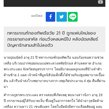
แชร์โพส
ทหารเกณฑ์กองทัพเรือวัย 21 ปี ถูกแฟนใหม่ของ
ภรรยาแทงสาหัส ก่อนวิ่งหลบหนีไป หลังนัดเคลียร์
ปัญหารักสามเส้าไม่ลงตัว
นายปุณณัตถ์ อายุ 21 ปี ทหารเกณฑ์กองทัพเรือ นอนร้องขอความช่วย
เหลือ บริเวณปากซอยถนนแม่พระดวงหทัยนิรมล ตำบลตลาด อำเภอ
พระประแดง จังหวัดสมุทรปราการ โดยมีบาดแผลถูกแทงที่ข้างลำตัว
ด้านซ้าย 1 แผล เจ้าหน้าที่มูลนิธิป่อเต็กตึ้งได้ช่วยกันปฐมพยาบาลเบื้อง
ต้น แล้วรีบนำส่งโรงพยาบาลบางจาก เหตุเกิดประมาณ 4 ทุ่ม คืนที่ผ่าน
มา
ตำรวจภูธรพระประแดง ตรวจสอบที่เกิดเหตุ พบนางสาวนิภา อายุ 19
ปี ภรรยาของผู้ได้รับบาดเจ็บ ซึ่งอยู่ในอาการตกใจ ได้นำอาวุธมีดด้าม
เหลือง ความยาว 21 เซนติเมตร โดยใบมีดยังมีคราบเลือดติดอยู่ มอบ