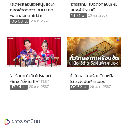
ไรเดอร์หลอนเจอหนุ่มสั่งไก่
‘อาร์สยาม’ เปิดตัวศิลปินใหม่
ทอดเจ้าดังกว่า 800 บาท
‘แบงค์ ธัชนนท์...
14:21 น.
พอมาส่งบอกไม่จ่าย...
13 ก.ย. 2567
08:09 น.
2 ต.ค. 2567
‘อาร์สยาม’ เปิดโปรเจกต์
ทั่วไทยอากาศร้อนจัด เหนือ-
พิเศษ ‘อีสาน BATTLE’...
ใต้ ระวังฝนฟ้าคะนอง
17:34 น.
09:52 น.
29 ส.ค. 2567
20 เม.ย. 2567
ข่าวยอดนิยม