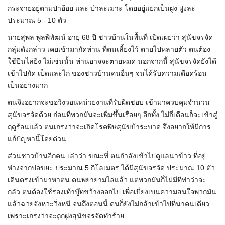
กระจายอยู่ตามป่าอ้อย และ ป่าละเมาะ โดยอยู่แยกเป็นฝูง ฝูงละ
ประมาณ 5 - 10 ตัว
นายสุพล พูลพิพัฒน์ อายุ 68 ปี ชาวบ้านในพื้นที่ เปิดเผยว่า สุนัขจรจัด
กลุ่มดังกล่าว เคยเข้ามากัดห่าน ที่ตนเลี้ยงไว้ ตายไปหลายตัว ตนต้อง
ใช้ปืนไล่ยิง ไม่เช่นนั้น ห่านอาจจะตายหมด นอกจากนี้ สุนัขจรจัดยังได้
เข้าไปกัด เป็ดและไก่ ของชาวบ้านคนอื่นๆ จนได้รับความเดือดร้อน
เป็นอย่างมาก
ตนจึงอยากจะขอวิงวอนหน่วยงานที่รับผิดชอบ เข้ามาควบคุมจำนวน
สุนัขจรจัดด้วย ก่อนที่พวกมันจะเพิ่มขึ้นเรื่อยๆ อีกทั้ง ไม่กี่เดือนก็จะเข้าสู่
ฤดูร้อนแล้ว ตนเกรงว่าจะเกิดโรคพิษสุนัขบ้าระบาด จึงอยากให้มีการ
แก้ปัญหานี้โดยด่วน
ส่วนชาวบ้านอีกคน เล่าว่า ขณะที่ ตนกำลังเข้าไปดูแลนาข้าว ที่อยู่
ห่างจากบ่อขยะ ประมาณ 5 กิโลเมตร ได้มีสุนัขจรจัด ประมาณ 10 ตัว
เดินตรงเข้ามาหาตน ตนพยายามไล่แล้ว แต่พวกมันก็ไม่มีทีท่าว่าจะ
กลัว ตนต้องใช้รองเท้าบู๊ทขว้างออกไป เพื่อเบี่ยงเบนความสนใจพวกมัน
แล้วฉวยจังหวะวิ่งหนี จนถึงตอนนี้ ตนก็ยังไม่กล้าเข้าไปที่นาคนเดียว
เพราะเกรงว่าจะถูกฝูงสุนัขจรจัดทำร้าย