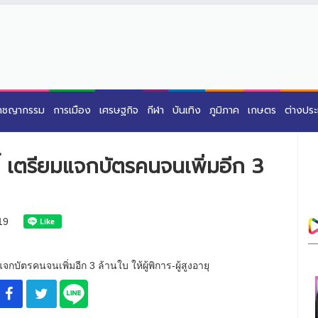
าชญากรรม
การเมือง
เศรษฐกิจ
กีฬา
บันเทิง
ภูมิภาค
เกษตร
ต่างปร
้ เตรียมแจกบัตรคนจนเพิ่มอีก 3
19