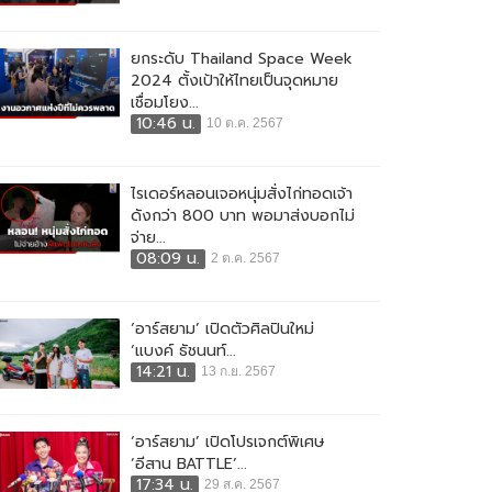
ยกระดับ Thailand Space Week
2024 ตั้งเป้าให้ไทยเป็นจุดหมาย
เชื่อมโยง...
10:46 น.
10 ต.ค. 2567
ไรเดอร์หลอนเจอหนุ่มสั่งไก่ทอดเจ้า
ดังกว่า 800 บาท พอมาส่งบอกไม่
จ่าย...
08:09 น.
2 ต.ค. 2567
‘อาร์สยาม’ เปิดตัวศิลปินใหม่
‘แบงค์ ธัชนนท์...
14:21 น.
13 ก.ย. 2567
‘อาร์สยาม’ เปิดโปรเจกต์พิเศษ
‘อีสาน BATTLE’...
17:34 น.
29 ส.ค. 2567