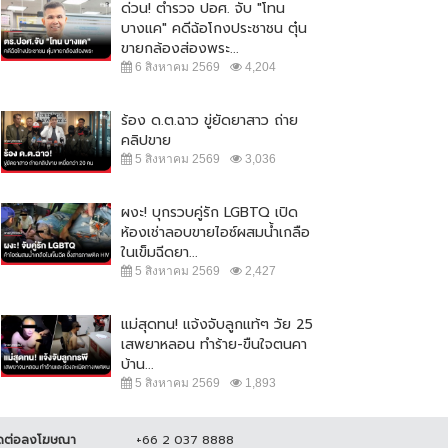
ด่วน! ตำรวจ ปอศ. จับ "โทน
มด่ำส่งท้ายปีกับงาน Beer & Food
ประชาชนร้อยละ 41.76 ชี้ ปิดผับตี 2
บางแค" คดีฉ้อโกงประชาชน ตุ๋น
ring Festival 2023
เหมาะสมดีแล้ว
ขายกล้องส่องพระ...
7 ธันวาคม 2566
7,941
22 ตุลาคม 2566
9,992
6 สิงหาคม 2569
4,204
ร้อง ด.ต.ฉาว ขู่ยัดยาสาว ถ่าย
คลิปขาย
5 สิงหาคม 2569
3,036
ผงะ! บุกรวบคู่รัก LGBTQ เปิด
ห้องเช่าลอบขายไอซ์ผสมน้ำเกลือ
ในเข็มฉีดยา...
5 สิงหาคม 2569
2,427
แม่สุดทน! แจ้งจับลูกแท้ๆ วัย 25
เสพยาหลอน ทำร้าย-ขืนใจตนคา
บ้าน...
5 สิงหาคม 2569
1,893
ดต่อลงโฆษณา
+66 2 037 8888