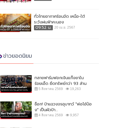
ทั่วไทยอากาศร้อนจัด เหนือ-ใต้
ระวังฝนฟ้าคะนอง
09:52 น.
20 เม.ย. 2567
ข่าวยอดนิยม
ทลายฟาร์มฟอกเงินแก๊งยาใน
ร้อยเอ็ด ยึดทรัพย์กว่า 93 ล้าน
5 สิงหาคม 2569
19,263
ช็อก! ป้าแฉวงจรอุบาทว์ "พ่อไอ้ป๋อ
ง" เป็นผัวป้า...
4 สิงหาคม 2569
9,957