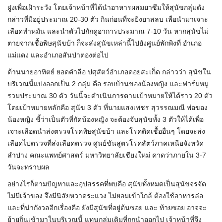
ฝูงเพื่อเฝ้าระวัง โดยเจ้าหน้าที่ได้นำอาหารผสมยาซึมให้สุนัขกลุ่มดัง
กล่าวที่มีอยู่ประมาณ 20-30 ตัว กินก่อนที่จะยิงยาสลบ เพื่อนำมาเจาะ
เลือดทำหมัน และนำตัวไปกักดูอาการประมาณ 7-10 วัน หากสุนัขไม่
ตายจากเชื้อพิษสุนัขบ้า ก็จะส่งสุนัขเหล่านี้ไปยังศูนย์พักพิงที่ อำเภอ
แม่แตง และอำเภอสันป่าตองต่อไป
ด้านนายอาทิตย์ ยอดคำลือ ปศุสัตว์อำเภอดอยสะเก็ด กล่าวว่า สุนัขใน
บริเวณนี้แบ่งออกเป็น 2 กลุ่ม คือ รอบบ้านของน้องหญิง และฟาร์มหมู
รวมประมาณ 30 ตัว วันนี้จะดำเนินการตามเป้าหมายให้ได้ราว 20 ตัว
โดยเป้าหมายหลักคือ สุนัข 3 ตัว ที่นายแสงเพชร สุวรรณมณี พ่อของ
น้องหญิง ชี้ว่าเป็นตัวที่กัดน้องหญิง จะต้องจับสุนัขทั้ง 3 ตัวให้ได้เพื่อ
เจาะเลือดนำส่งตรวจโรคพิษสุนัขบ้า และโรคติดเชื้ออื่นๆ โดยจะส่ง
เลือดไปตรวจที่ส่งเลือดตรวจ ศูนย์ชันสูตรโรคสัตว์ภาคเหนือจังหวัด
ลำปาง คณะแพทย์ศาสตร์ มหาวิทยาลัยเชียงใหม่ คาดว่าภายใน 3-7
วันจะทราบผล
อย่างไรก็ตามปัญหาและอุปสรรคที่พบคือ สุนัขทั้งหมดเป็นสุนัขจรจัด
ไม่มีเจ้าของ จึงมีนิสัยหวาดระแวง ไม่ยอมเข้าใกล้ ต้องใช้อาหารล่อ
และที่น่ากังวลอีกเรื่องคือ ยังมีสุนัขที่อยู่ต้นซอย และ ท้ายซอย อาจจะ
ย้ายถิ่นเข้ามาในบริเวณนี้ แทนกลุ่มเดิมที่ถูกนำออกไป เจ้าหน้าที่จึง