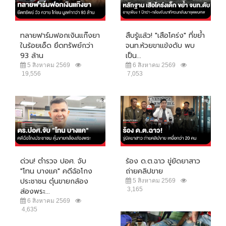
ทลายฟาร์มฟอกเงินแก๊งยา
สืบรู้แล้ว! "เสือโคร่ง" ที่ขย้ำ
ในร้อยเอ็ด ยึดทรัพย์กว่า
จนท.ห้วยขาแข้งดับ พบ
93 ล้าน
เป็น...
5 สิงหาคม 2569
6 สิงหาคม 2569
19,556
7,053
ด่วน! ตำรวจ ปอศ. จับ
ร้อง ด.ต.ฉาว ขู่ยัดยาสาว
"โทน บางแค" คดีฉ้อโกง
ถ่ายคลิปขาย
ประชาชน ตุ๋นขายกล้อง
5 สิงหาคม 2569
3,165
ส่องพระ...
6 สิงหาคม 2569
4,635