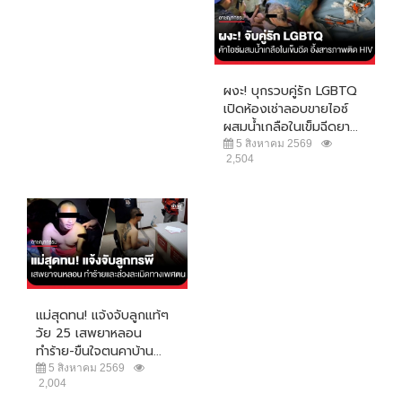
ผงะ! บุกรวบคู่รัก LGBTQ
เปิดห้องเช่าลอบขายไอซ์
ผสมน้ำเกลือในเข็มฉีดยา...
5 สิงหาคม 2569
2,504
แม่สุดทน! แจ้งจับลูกแท้ๆ
วัย 25 เสพยาหลอน
ทำร้าย-ขืนใจตนคาบ้าน...
5 สิงหาคม 2569
2,004