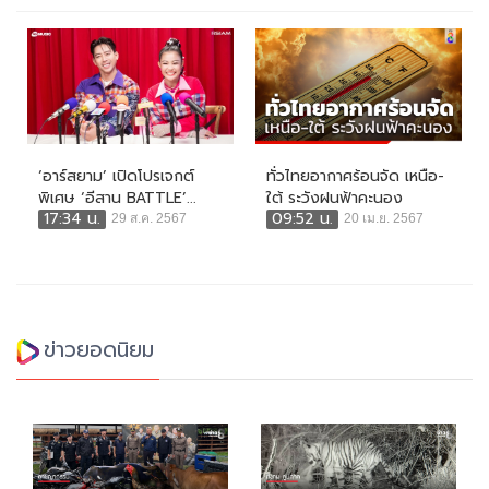
‘อาร์สยาม’ เปิดโปรเจกต์
ทั่วไทยอากาศร้อนจัด เหนือ-
พิเศษ ‘อีสาน BATTLE’...
ใต้ ระวังฝนฟ้าคะนอง
17:34 น.
09:52 น.
29 ส.ค. 2567
20 เม.ย. 2567
ข่าวยอดนิยม