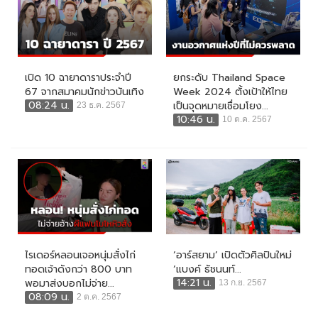
เปิด 10 ฉายาดาราประจำปี
ยกระดับ Thailand Space
67 จากสมาคมนักข่าวบันเทิง
Week 2024 ตั้งเป้าให้ไทย
08:24 น.
เป็นจุดหมายเชื่อมโยง...
23 ธ.ค. 2567
10:46 น.
10 ต.ค. 2567
ไรเดอร์หลอนเจอหนุ่มสั่งไก่
‘อาร์สยาม’ เปิดตัวศิลปินใหม่
ทอดเจ้าดังกว่า 800 บาท
‘แบงค์ ธัชนนท์...
14:21 น.
พอมาส่งบอกไม่จ่าย...
13 ก.ย. 2567
08:09 น.
2 ต.ค. 2567