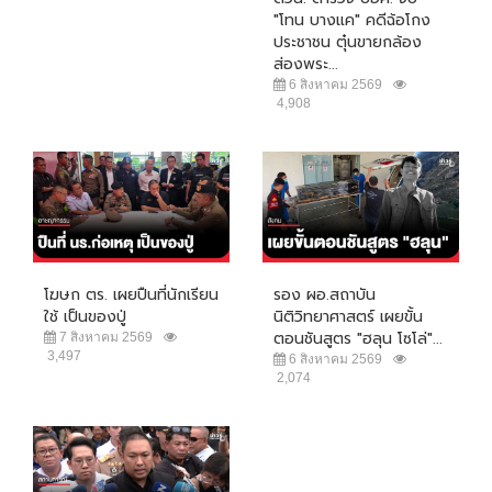
"โทน บางแค" คดีฉ้อโกง
ประชาชน ตุ๋นขายกล้อง
ส่องพระ...
6 สิงหาคม 2569
4,908
โฆษก ตร. เผยปืนที่นักเรียน
รอง ผอ.สถาบัน
ใช้ เป็นของปู่
นิติวิทยาศาสตร์ เผยขั้น
ตอนชันสูตร "ฮลุน โซโล่"...
7 สิงหาคม 2569
3,497
6 สิงหาคม 2569
2,074