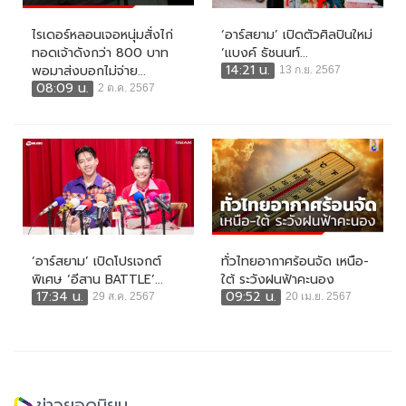
ไรเดอร์หลอนเจอหนุ่มสั่งไก่
‘อาร์สยาม’ เปิดตัวศิลปินใหม่
ทอดเจ้าดังกว่า 800 บาท
‘แบงค์ ธัชนนท์...
14:21 น.
พอมาส่งบอกไม่จ่าย...
13 ก.ย. 2567
08:09 น.
2 ต.ค. 2567
‘อาร์สยาม’ เปิดโปรเจกต์
ทั่วไทยอากาศร้อนจัด เหนือ-
พิเศษ ‘อีสาน BATTLE’...
ใต้ ระวังฝนฟ้าคะนอง
17:34 น.
09:52 น.
29 ส.ค. 2567
20 เม.ย. 2567
ข่าวยอดนิยม