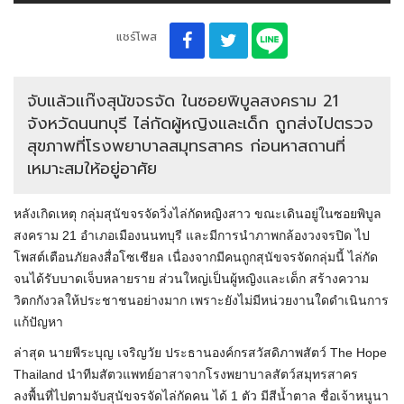
แชร์โพส
จับแล้วแก๊งสุนัขจรจัด ในซอยพิบูลสงคราม 21
จังหวัดนนทบุรี ไล่กัดผู้หญิงและเด็ก ถูกส่งไปตรวจ
สุขภาพที่โรงพยาบาลสมุทรสาคร ก่อนหาสถานที่
เหมาะสมให้อยู่อาศัย
หลังเกิดเหตุ กลุ่มสุนัขจรจัดวิ่งไล่กัดหญิงสาว ขณะเดินอยู่ในซอยพิบูล
สงคราม 21 อำเภอเมืองนนทบุรี และมีการนำภาพกล้องวงจรปิด ไป
โพสต์เตือนภัยลงสื่อโซเชียล เนื่องจากมีคนถูกสุนัขจรจัดกลุ่มนี้ ไล่กัด
จนได้รับบาดเจ็บหลายราย ส่วนใหญ่เป็นผู้หญิงและเด็ก สร้างความ
วิตกกังวลให้ประชาชนอย่างมาก เพราะยังไม่มีหน่วยงานใดดำเนินการ
แก้ปัญหา
ล่าสุด นายพีระบุญ เจริญวัย ประธานองค์กรสวัสดิภาพสัตว์ The Hope
Thailand นำทีมสัตวแพทย์อาสาจากโรงพยาบาลสัตว์สมุทรสาคร
ลงพื้นที่ไปตามจับสุนัขจรจัดไล่กัดคน ได้ 1 ตัว มีสีน้ำตาล ชื่อเจ้าหนูนา