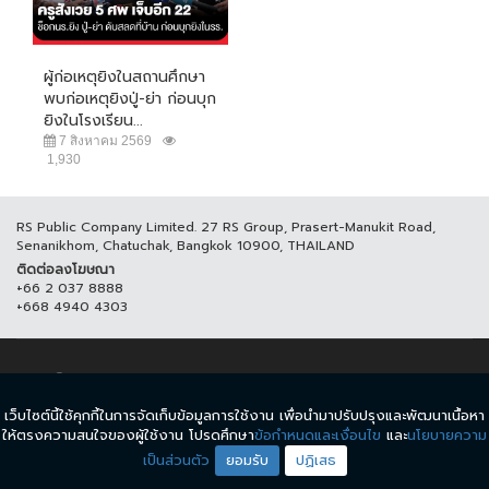
ผู้ก่อเหตุยิงในสถานศึกษา
พบก่อเหตุยิงปู่-ย่า ก่อนบุก
ยิงในโรงเรียน...
7 สิงหาคม 2569
1,930
RS Public Company Limited. 27 RS Group, Prasert-Manukit Road,
Senanikhom, Chatuchak, Bangkok 10900, THAILAND
ติดต่อลงโฆษณา
+66 2 037 8888
+668 4940 4303
© COPYRIGHT 2017 THAICH8.COM, ALL RIGHT RESERVED.
เว็บไซต์นี้ใช้คุกกี้ในการจัดเก็บข้อมูลการใช้งาน เพื่อนำมาปรับปรุงและพัฒนาเนื้อหา
ข้อกำหนดและเงื่อนไข
นโยบายความเป็นส่วนตัว
ให้ตรงความสนใจของผู้ใช้งาน โปรดศึกษา
ข้อกำหนดและเงื่อนไข
และ
นโยบายความ
เป็นส่วนตัว
ยอมรับ
ปฏิเสธ