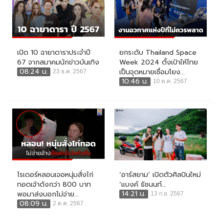
เปิด 10 ฉายาดาราประจำปี
ยกระดับ Thailand Space
67 จากสมาคมนักข่าวบันเทิง
Week 2024 ตั้งเป้าให้ไทย
08:24 น.
เป็นจุดหมายเชื่อมโยง...
23 ธ.ค. 2567
10:46 น.
10 ต.ค. 2567
ไรเดอร์หลอนเจอหนุ่มสั่งไก่
‘อาร์สยาม’ เปิดตัวศิลปินใหม่
ทอดเจ้าดังกว่า 800 บาท
‘แบงค์ ธัชนนท์...
14:21 น.
พอมาส่งบอกไม่จ่าย...
13 ก.ย. 2567
08:09 น.
2 ต.ค. 2567