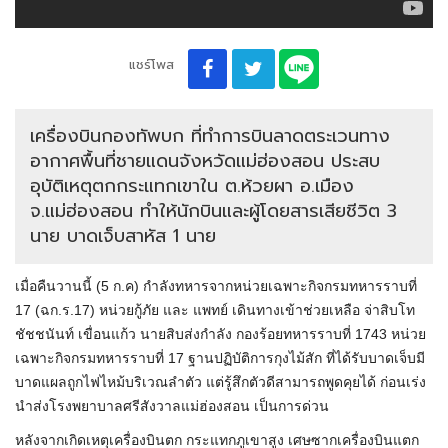
แชร์โพส
เครื่องบินกองทัพบก ที่ทำการบินลาดตระเวนทาง
อากาศพื้นที่ชายแดนจังหวัดแม่ฮ่องสอน ประสบ
อุบัติเหตุตกกระแทกเขาใน ต.ห้วยผา อ.เมือง
จ.แม่ฮ่องสอน ทำให้นักบินและผู้โดยสารเสียชีวิต 3
นาย บาดเจ็บสาหัส 1 นาย
เมื่อคืนวานนี้ (5 ก.ค) กำลังทหารจากหน่วยเฉพาะกิจกรมทหารราบที่
17 (ฉก.ร.17) หน่วยกู้ภัย และ แพทย์ เดินทางเข้าช่วยเหลือ จ่าสิบโท
ชัชชนันท์ เขื่อนแก้ว นายสิบส่งกำลัง กองร้อยทหารราบที่ 1743 หน่วย
เฉพาะกิจกรมทหารราบที่ 17 ฐานปฏิบัติการกุงไม้สัก ที่ได้รับบาดเจ็บมี
บาดแผลถูกไฟไหม้บริเวณลำตัว แต่รู้สึกตัวดีสามารถพูดคุยได้ ก่อนเร่ง
นำส่งโรงพยาบาลศรีสังวาลแม่ฮ่องสอน เป็นการด่วน
หลังจากเกิดเหตุเครื่องบินตก กระแทกภูเขาสูง เศษซากเครื่องบินแตก