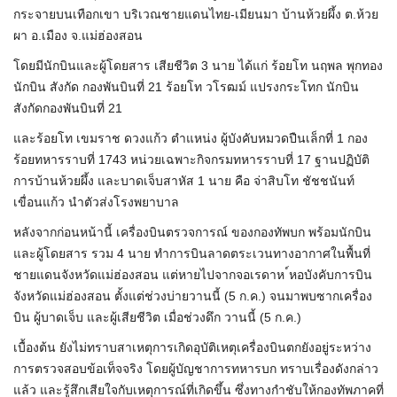
กระจายบนเทือกเขา บริเวณชายแดนไทย-เมียนมา บ้านห้วยผึ้ง ต.ห้วย
ผา อ.เมือง จ.แม่ฮ่องสอน
โดยมีนักบินและผู้โดยสาร เสียชีวิต 3 นาย ได้แก่ ร้อยโท นฤพล พุกทอง
นักบิน สังกัด กองพันบินที่ 21 ร้อยโท วโรฒม์ แปรงกระโทก นักบิน
สังกัดกองพันบินที่ 21
และร้อยโท เขมราช ดวงแก้ว ตำแหน่ง ผู้บังคับหมวดปืนเล็กที่ 1 กอง
ร้อยทหารราบที่ 1743 หน่วยเฉพาะกิจกรมทหารราบที่ 17 ฐานปฏิบัติ
การบ้านห้วยผึ้ง และบาดเจ็บสาหัส 1 นาย คือ จ่าสิบโท ชัชชนันท์
เขื่อนแก้ว นำตัวส่งโรงพยาบาล
หลังจากก่อนหน้านี้ เครื่องบินตรวจการณ์ ของกองทัพบก พร้อมนักบิน
และผู้โดยสาร รวม 4 นาย ทำการบินลาดตระเวนทางอากาศในพื้นที่
ชายแดนจังหวัดแม่ฮ่องสอน แต่หายไปจากจอเรดาห ์หอบังคับการบิน
จังหวัดแม่ฮ่องสอน ตั้งแต่ช่วงบ่ายวานนี้ (5 ก.ค.) จนมาพบซากเครื่อง
บิน ผู้บาดเจ็บ และผู้เสียชีวิต เมื่อช่วงดึก วานนี้ (5 ก.ค.)
เบื้องต้น ยังไม่ทราบสาเหตุการเกิดอุบัติเหตุเครื่องบินตกยังอยู่ระหว่าง
การตรวจสอบข้อเท็จจริง โดยผู้บัญชาการทหารบก ทราบเรื่องดังกล่าว
แล้ว และรู้สึกเสียใจกับเหตุการณ์ที่เกิดขึ้น ซึ่งทางกำชับให้กองทัพภาคที่