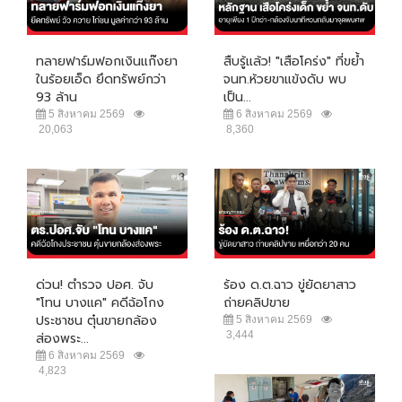
ทลายฟาร์มฟอกเงินแก๊งยา
สืบรู้แล้ว! "เสือโคร่ง" ที่ขย้ำ
ในร้อยเอ็ด ยึดทรัพย์กว่า
จนท.ห้วยขาแข้งดับ พบ
93 ล้าน
เป็น...
5 สิงหาคม 2569
6 สิงหาคม 2569
20,063
8,360
ด่วน! ตำรวจ ปอศ. จับ
ร้อง ด.ต.ฉาว ขู่ยัดยาสาว
"โทน บางแค" คดีฉ้อโกง
ถ่ายคลิปขาย
ประชาชน ตุ๋นขายกล้อง
5 สิงหาคม 2569
3,444
ส่องพระ...
6 สิงหาคม 2569
4,823