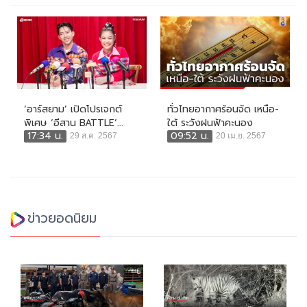
‘อาร์สยาม’ เปิดโปรเจกต์
ทั่วไทยอากาศร้อนจัด เหนือ-
พิเศษ ‘อีสาน BATTLE’...
ใต้ ระวังฝนฟ้าคะนอง
17:34 น.
09:52 น.
29 ส.ค. 2567
20 เม.ย. 2567
ข่าวยอดนิยม