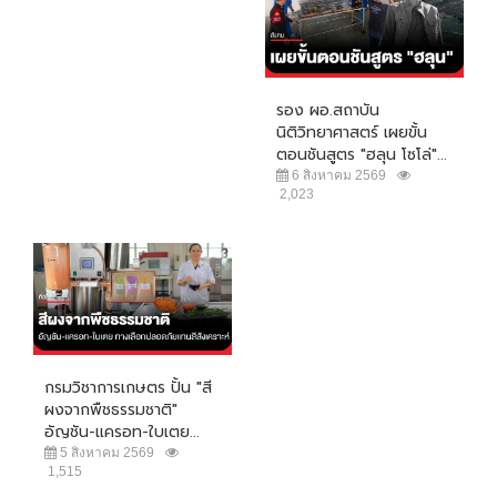
รอง ผอ.สถาบัน
นิติวิทยาศาสตร์ เผยขั้น
ตอนชันสูตร "ฮลุน โซโล่"...
6 สิงหาคม 2569
2,023
กรมวิชาการเกษตร ปั้น "สี
ผงจากพืชธรรมชาติ"
อัญชัน-แครอท-ใบเตย...
5 สิงหาคม 2569
1,515