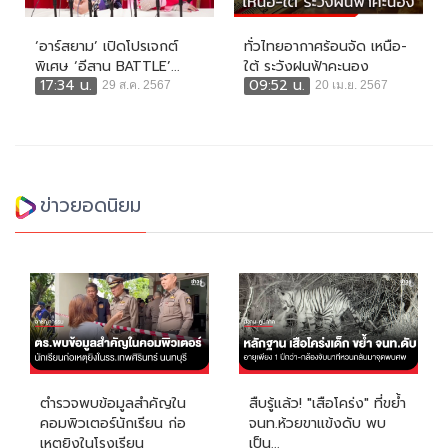
‘อาร์สยาม’ เปิดโปรเจกต์
ทั่วไทยอากาศร้อนจัด เหนือ-
พิเศษ ‘อีสาน BATTLE’...
ใต้ ระวังฝนฟ้าคะนอง
17:34 น.
09:52 น.
29 ส.ค. 2567
20 เม.ย. 2567
ข่าวยอดนิยม
ตำรวจพบข้อมูลสำคัญใน
สืบรู้แล้ว! "เสือโคร่ง" ที่ขย้ำ
คอมพิวเตอร์นักเรียน ก่อ
จนท.ห้วยขาแข้งดับ พบ
เหตุยิงในโรงเรียน
เป็น...