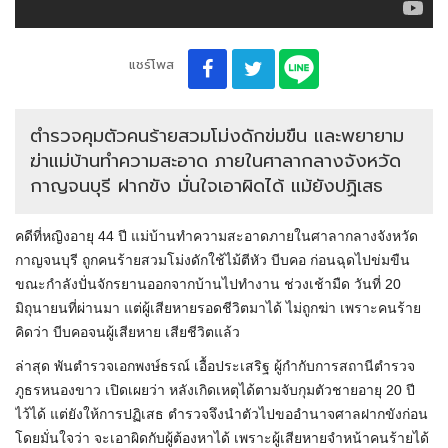
แชร์โพส
ตำรวจคุมตัวคนร้ายสวมโม่งดักข่มขืน และพยายาม
ฆ่าแม่บ้านทำความสะอาด ภายในศาลากลางจังหวัด
กาญจนบุรี ฝากขัง มั่นใจเอาผิดได้ แม้ยังปฏิเสธ
คดีที่หญิงอายุ 44 ปี แม่บ้านทำความสะอาดภายในศาลากลางจังหวัด
กาญจนบุรี ถูกคนร้ายสวมโม่งดักใช้ไม้ตีหัว บีบคอ ก่อนฉุดไปข่มขืน
ขณะกำลังปั่นจักรยานออกจากบ้านไปทำงาน ช่วงเช้ามืด วันที่ 20
มิถุนายนที่ผ่านมา แต่ผู้เสียหายรอดชีวิตมาได้ ไม่ถูกฆ่า เพราะคนร้าย
คิดว่า บีบคอจนผู้เสียหาย เสียชีวิตแล้ว
ล่าสุด พันตำรวจเอกพงษ์ธรณ์ เอื้อประเสริฐ ผู้กำกับการสถานีตำรวจ
ภูธรหนองขาว เปิดเผยว่า หลังเกิดเหตุได้ตามจับกุมตัวชายอายุ 20 ปี
ไว้ได้ แต่ยังให้การปฏิเสธ ตำรวจจึงนำตัวไปขออำนาจศาลฝากขังก่อน
โดยมั่นใจว่า จะเอาผิดกับผู้ต้องหาได้ เพราะผู้เสียหายจำหน้าคนร้ายได้