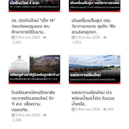
ตร. เปิดไทม์ไลน์ "เด็ก 14"
เดินเครื่องเต็มสูบ! กรม
ก่อนก่อเหตุรุนแรง พบ
วิชาการเกษตร ลุยจัด 'พืช
ศึกษาการใช้ปืนนาน...
สวนโลกอุดรฯ...
9 สิงหาคม 2569
8 สิงหาคม 2569
2,181
1,651
โรงเรียนหาดใหญ่วิทยาลัย
ชลประทานเชียงใหม่ เร่ง
ประกาศเรียนออนไลน์ 10-
พร่องน้ำแม่น้ำปิง รับมวล
11 ส.ค. เพื่อความ
น้ำเหนือ...
ปลอดภัย...
9 สิงหาคม 2569
993
8 สิงหาคม 2569
1,388