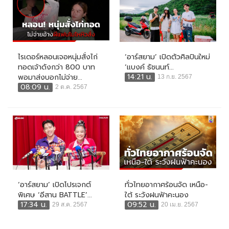
ไรเดอร์หลอนเจอหนุ่มสั่งไก่
‘อาร์สยาม’ เปิดตัวศิลปินใหม่
ทอดเจ้าดังกว่า 800 บาท
‘แบงค์ ธัชนนท์...
14:21 น.
พอมาส่งบอกไม่จ่าย...
13 ก.ย. 2567
08:09 น.
2 ต.ค. 2567
‘อาร์สยาม’ เปิดโปรเจกต์
ทั่วไทยอากาศร้อนจัด เหนือ-
พิเศษ ‘อีสาน BATTLE’...
ใต้ ระวังฝนฟ้าคะนอง
17:34 น.
09:52 น.
29 ส.ค. 2567
20 เม.ย. 2567