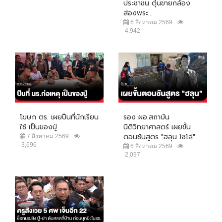
ประชาชน ตุ๋นขายกล้อง
ส่องพระ...
6 สิงหาคม 2569
4,942
โฆษก ตร. เผยปืนที่นักเรียน
รอง ผอ.สถาบัน
ใช้ เป็นของปู่
นิติวิทยาศาสตร์ เผยขั้น
ตอนชันสูตร "ฮลุน โซโล่"...
7 สิงหาคม 2569
3,696
6 สิงหาคม 2569
2,097