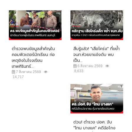
ตำรวจพบข้อมูลสำคัญใน
สืบรู้แล้ว! "เสือโคร่ง" ที่ขย้ำ
คอมพิวเตอร์นักเรียน ก่อ
จนท.ห้วยขาแข้งดับ พบ
เหตุยิงในโรงเรียน
เป็น...
เทพศิรินทร์...
6 สิงหาคม 2569
8,633
7 สิงหาคม 2569
14,717
ด่วน! ตำรวจ ปอศ. จับ
"โทน บางแค" คดีฉ้อโกง