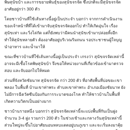
พิษสุนัขบ้า และการขยายพันธุ์ของสุนัขจรจัด ซึ่งปกติจะมีสุนัขจรจัด
อาศัยอยู่กว่า 300 ตัว
โดยชาวบ้านที่ใช้เส้นทางนี้อยู่เป็นประจำ บอกว่า จากการดำเนินงาน
ของเจ้าหน้าที่ที่ได้เข้ามาจับสุนัขจรจัดออกไป ทำให้เกิดอุ่นใจ เรื่อง
สุนัขเห่า และวิ่งไล่กัด แต่ก็ยังพบว่ามีคนนำสุนัขเข้ามาปล่อยทิ้งอีก
ทำให้สุนัขหลายตัว ต้องอาศัยอยู่บริเวณริมถนน รอประชาชนผู้ใจบุญ
นำอาหาร และน้ำมาให้
ขณะที่ชาวบ้านที่ใช้เส้นทางนี้อยู่เป็นประจำ เกรงว่า สุนัขจรจัดเหล่านี้
อาจจะมีเชื้อโรคพิษสุนัขบ้า จึงขอให้หน่วยงานที่เกี่ยวข้องเข้ามาตรวจ
สอบ และจับออกไปให้หมด
ส่วนที่จังหวัดชัยนาท สุนัขจรจัด กว่า 200 ตัว ที่อาศัยพื้นที่บ่อขยะเขา
พลอง ในพื้นที่ บ้านเขาท่าพระ ตำบลเขาท่าพระ อำเภอเมืองชัยนาท ยัง
ไม่มีการฉีดวัคซีนป้องกันการระบาดของโรค ทำให้ชาวบ้านในพื้นที่
เกิดความวิตกเป็นอย่างมาก
ชาวบ้านรายหนึ่ง บอกกว่า สุนัขจรจัดเหล่านี้จะแบ่งพื้นที่กันเป็นฝูง
จำนวน 3-4 ฝูง รวมกว่า 200 ตัว ในช่วงเช้าและกลางวันสุนัขเหล่านี้
ส่วนใหญ่จะขึ้นไปอาศัยนอนหลบแดดอยู่บนภูเขา และจะเริ่มลงมาคุ้ย