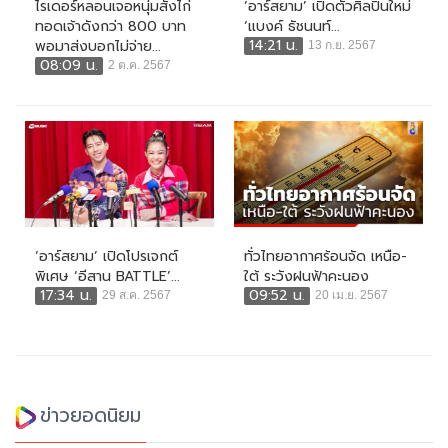
ไรเดอร์หลอนเจอหนุ่มสั่งไก่
‘อาร์สยาม’ เปิดตัวศิลปินใหม่
ทอดเจ้าดังกว่า 800 บาท
‘แบงค์ ธัชนนท์...
14:21 น.
พอมาส่งบอกไม่จ่าย...
13 ก.ย. 2567
08:09 น.
2 ต.ค. 2567
‘อาร์สยาม’ เปิดโปรเจกต์
ทั่วไทยอากาศร้อนจัด เหนือ-
พิเศษ ‘อีสาน BATTLE’...
ใต้ ระวังฝนฟ้าคะนอง
17:34 น.
09:52 น.
29 ส.ค. 2567
20 เม.ย. 2567
ข่าวยอดนิยม