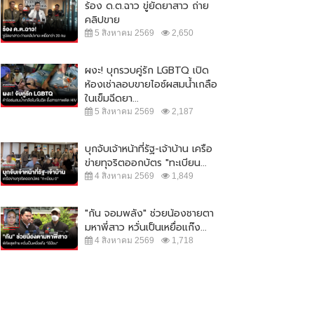
ร้อง ด.ต.ฉาว ขู่ยัดยาสาว ถ่าย
คลิปขาย
5 สิงหาคม 2569
2,650
ผงะ! บุกรวบคู่รัก LGBTQ เปิด
ห้องเช่าลอบขายไอซ์ผสมน้ำเกลือ
ในเข็มฉีดยา...
5 สิงหาคม 2569
2,187
บุกจับเจ้าหน้าที่รัฐ-เจ้าบ้าน เครือ
ข่ายทุจริตออกบัตร "ทะเบียน...
4 สิงหาคม 2569
1,849
"กัน จอมพลัง" ช่วยน้องชายตา
มหาพี่สาว หวั่นเป็นเหยื่อแก๊ง...
4 สิงหาคม 2569
1,718