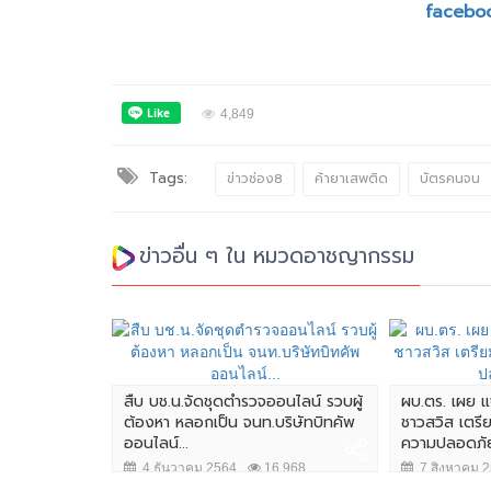
facebo
4,849
Tags:
ข่าวช่อง8
ค้ายาเสพติด
บัตรคนจน
ข่าวอื่น ๆ ใน หมวดอาชญากรรม
6 ผู้ต้องหา
น-กระติก"...
สืบ บช.น.จัดชุดตำรวจออนไลน์ รวบผู้
ผบ.ตร. เผย แ
ต้องหา หลอกเป็น จนท.บริษัทบิทคัพ
ชาวสวิส เตรี
,065
ออนไลน์...
ความปลอดภัย
4 ธันวาคม 2564
16,968
7 สิงหาคม 