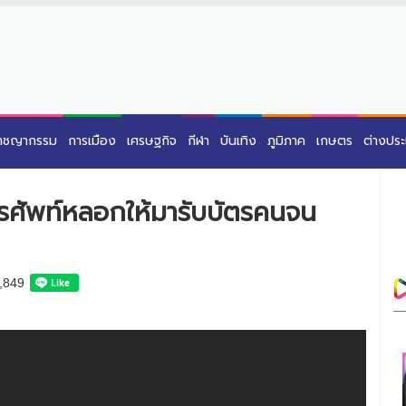
าชญากรรม
การเมือง
เศรษฐกิจ
กีฬา
บันเทิง
ภูมิภาค
เกษตร
ต่างปร
รศัพท์หลอกให้มารับบัตรคนจน
,849