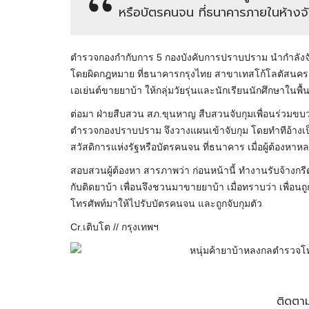
หรือบัตรคนจน ที่ธนาคารภายในห้างจั
ตำรวจกองกำกับการ 5 กองบังคับการปราบปราม นำกำลังจับก
โดยผิดกฎหมาย ที่ธนาคารกรุงไทย สาขาเทสโก้โลตัสนครชัย
เอเย่นต์ขายยาบ้า ให้กลุ่มวัยรุ่นและนักเรียนนักศึกษาในพ
ต่อมา ฝ่ายสืบสวน สภ.ขุนหาญ สืบสวนจับกุมเพื่อนร่วมข
ตำรวจกองปราบปราม จึงวางแผนเข้าจับกุม โดยทำทีอ้างเป็น
สวัสดิการแห่งรัฐหรือบัตรคนจน ที่ธนาคาร เมื่อผู้ต้องหาหลง
สอบสวนผู้ต้องหา สารภาพว่า ก่อนหน้านี้ ทำงานรับจ้าง
กับติดยาบ้า เพื่อนจึงชวนมาขายยาบ้า เมื่อทราบว่า เพื่อ
โทรศัพท์มาให้ไปรับบัตรคนจน และถูกจับกุมตัว
Cr.เติบโต // กรุงเทพฯ
ติดตาม