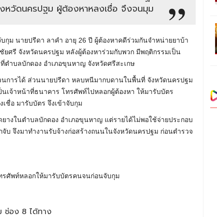
งหวัดนครปฐม ผู้ต้องหาหลงเชื่อ จึงจนมุม
ุม นายปรีดา ลาคำ อายุ 26 ปี ผู้ต้องหาคดีร่วมกันจำหน่ายยาบ้า
ศรี จังหวัดนครปฐม หลังผู้ต้องหาร่วมกับพวก มีพฤติกรรมเป็น
ื้นที่ตำบลบักดอง อำเภอขุนหาญ จังหวัดศรีสะเกษ
บวนการได้ ส่วนนายปรีดา หลบหนีมากบดานในพื้นที่ จังหวัดนครปฐม
เจ้าหน้าที่ธนาคาร โทรศัพท์ไปหลอกผู้ต้องหา ให้มารับบัตร
เชื่อ มารับบัตร จึงเข้าจับกุม
กรีดยางในตำบลบักดอง อำเภอขุนหาญ แต่รายได้ไม่พอใช้จ่ายประกอบ
นถูกจับ จึงมาทำงานรับจ้างก่อสร้างถนนในจังหวัดนครปฐม ก่อนตำรวจ
 ช่อง 8 ได้ทาง