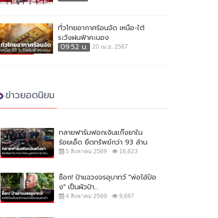
ทั่วไทยอากาศร้อนจัด เหนือ-ใต้
ระวังฝนฟ้าคะนอง
09:52 น.
20 เม.ย. 2567
ข่าวยอดนิยม
ทลายฟาร์มฟอกเงินแก๊งยาใน
ร้อยเอ็ด ยึดทรัพย์กว่า 93 ล้าน
5 สิงหาคม 2569
16,823
ช็อก! ป้าแฉวงจรอุบาทว์ "พ่อไอ้ป๋อ
ง" เป็นผัวป้า...
4 สิงหาคม 2569
9,687