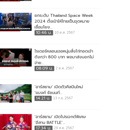
ยกระดับ Thailand Space Week
2024 ตั้งเป้าให้ไทยเป็นจุดหมาย
เชื่อมโยง...
10:46 น.
10 ต.ค. 2567
ไรเดอร์หลอนเจอหนุ่มสั่งไก่ทอดเจ้า
ดังกว่า 800 บาท พอมาส่งบอกไม่
จ่าย...
08:09 น.
2 ต.ค. 2567
‘อาร์สยาม’ เปิดตัวศิลปินใหม่
‘แบงค์ ธัชนนท์...
14:21 น.
13 ก.ย. 2567
‘อาร์สยาม’ เปิดโปรเจกต์พิเศษ
‘อีสาน BATTLE’...
17:34 น.
29 ส.ค. 2567