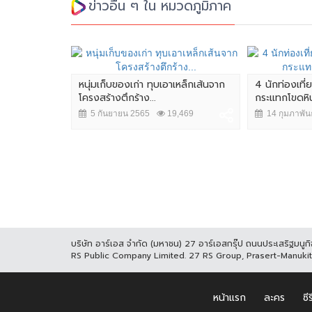
ข่าวอื่น ๆ ใน หมวดภูมิภาค
เหล็กเส้นจาก
หนุ่มเก็บของเก่า ทุบเอาเหล็กเส้นจาก
4 นักท่องเที่
โครงสร้างตึกร้าง...
กระแทกโขดหิน
,412
5 กันยายน 2565
19,469
14 กุมภาพัน
บริษัท อาร์เอส จำกัด (มหาชน) 27 อาร์เอสกรุ๊ป ถนนประเสริฐมน
RS Public Company Limited. 27 RS Group, Prasert-Manuk
หน้าแรก
ละคร
ซีร