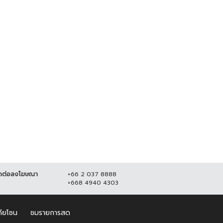
ง! คาดหนุ่มใหญ่ถูกโบกปูนฝังใน
น หลังหายตัวร่วมเดือน
มิถุนายน 2564
22,595
ดต่อลงโฆษณา
+66 2 037 8888
+668 4940 4303
ดียโซน
ชมรายการสด