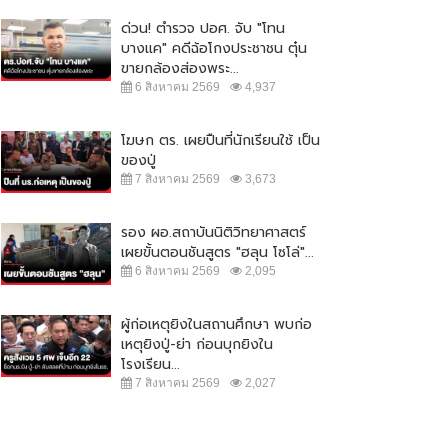
ด่วน! ตำรวจ ปอศ. จับ "โทน
บางแค" คดีฉ้อโกงประชาชน ตุ๋น
ขายกล้องส่องพระ...
6 สิงหาคม 2569
4,937
โฆษก ตร. เผยปืนที่นักเรียนใช้ เป็น
ของปู่
7 สิงหาคม 2569
3,673
รอง ผอ.สถาบันนิติวิทยาศาสตร์
เผยขั้นตอนชันสูตร "ฮลุน โซโล่"...
6 สิงหาคม 2569
2,095
ผู้ก่อเหตุยิงในสถานศึกษา พบก่อ
เหตุยิงปู่-ย่า ก่อนบุกยิงใน
โรงเรียน...
7 สิงหาคม 2569
2,027