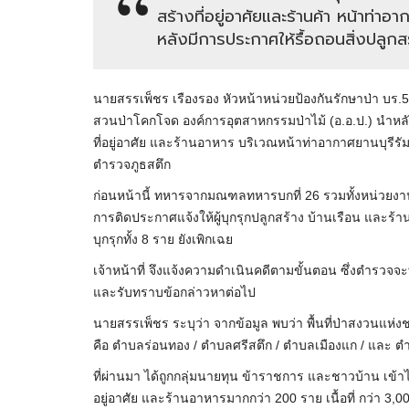
สร้างที่อยู่อาศัยและร้านค้า หน้าท่
หลังมีการประกาศให้รื้อถอนสิ่งปลูกส
นายสรรเพ็ชร เรืองรอง หัวหน้าหน่วยป้องกันรักษาป่า บร.5 
สวนป่าโคกโจด องค์การอุตสาหกรรมป่าไม้ (อ.อ.ป.) นำหลักฐ
ที่อยู่อาศัย และร้านอาหาร บริเวณหน้าท่าอากาศยานบุรีรั
ตำรวจภูธสตึก
ก่อนหน้านี้ ทหารจากมณฑลทหารบกที่ 26 รวมทั้งหน่วยงานที่
การติดประกาศแจ้งให้ผู้บุกรุกปลูกสร้าง บ้านเรือน และร้าน
บุกรุกทั้ง 8 ราย ยังเพิกเฉย
เจ้าหน้าที่ จึงแจ้งความดำเนินคดีตามขั้นตอน ซึ่งตำรวจจ
และรับทราบข้อกล่าวหาต่อไป
นายสรรเพ็ชร ระบุว่า จากข้อมูล พบว่า พื้นที่ป่าสงวนแห่งชา
คือ ตำบลร่อนทอง / ตำบลศรีสตึก / ตำบลเมืองแก / และ 
ที่ผ่านมา ได้ถูกกลุ่มนายทุน ข้าราชการ และชาวบ้าน เข้
อยู่อาศัย และร้านอาหารมากกว่า 200 ราย เนื้อที่ กว่า 3,00