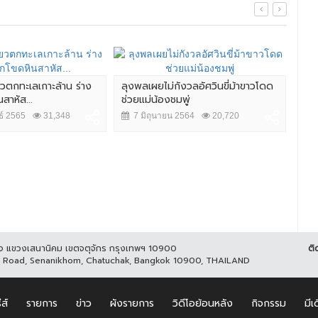
ยวตกทะเลเกาะล้าน ร่าง
ลุงพลเผยไม่กังวลอัศวินขี่ม้าขาวโดด
สยอ
สาหัส...
ช่วยแม่น้องชมพู่
บ้า
ธ์ 2565
31,348
7 มิถุนายน 2564
20,720
7 
ูกิจ แขวงเสนานิคม เขตจตุจักร กรุงเทพฯ 10900
ติ
it Road, Senanikhom, Chatuchak, Bangkok 10900, THAILAND
ีส์
รายการ
ข่าว
ผังรายการ
วิดีโอย้อนหลัง
กิจกรรม
มีเ