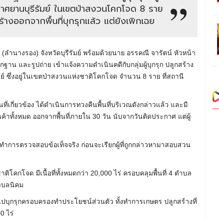
าอากาศยานบุรีรัมย์ ในเขตป่าสงวนโคกโจด 8 ราย
ร้างออกจากพื้นที่บุกรุกแล้ว แต่ยังเพิกเฉย
(ลำนางรอง) จังหวัดบุรีรัมย์ พร้อมด้วยนาย อรรคณี จารัตน์ หัวหน้า
าน และรูปถ่าย เข้าแจ้งความดำเนินคดีกับกลุ่มผู้บุกรุก ปลูกสร้าง
มย์ ซึ่งอยู่ในเขตป่าสงวนแห่งชาติโคกโจด จำนวน 8 ราย ที่สถานี
เกี่ยวข้อง ได้ดำเนินการทวงคืนพื้นที่บริเวณดังกล่าวแล้ว และมี
ค้าทั้งหมด ออกจากพื้นที่ภายใน 30 วัน นับจากวันติดประกาศ แต่ผู้
ะทำการตรวจสอบข้อเท็จจริง ก่อนจะเรียกผู้ที่ถูกกล่าวหามาสอบสวน
ติโคกโจด มีเนื้อที่ทั้งหมดกว่า 20,000 ไร่ ครอบคลุมพื้นที่ 4 ตำบล
ตำบลนิคม
าไปบุกรุกครอบครองทำประโยชน์ส่วนตัว ทั้งทำการเกษตร ปลูกสร้างที่
0 ไร่