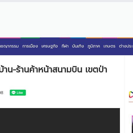
าชญากรรม
การเมือง
เศรษฐกิจ
กีฬา
บันเทิง
ภูมิภาค
เกษตร
ต่างปร
บ้าน-ร้านค้าหน้าสนามบิน เขตป่า
98