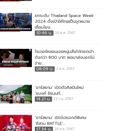
ยกระดับ Thailand Space Week
2024 ตั้งเป้าให้ไทยเป็นจุดหมาย
เชื่อมโยง...
10:46 น.
10 ต.ค. 2567
ไรเดอร์หลอนเจอหนุ่มสั่งไก่ทอดเจ้า
ดังกว่า 800 บาท พอมาส่งบอกไม่
จ่าย...
08:09 น.
2 ต.ค. 2567
‘อาร์สยาม’ เปิดตัวศิลปินใหม่
‘แบงค์ ธัชนนท์...
14:21 น.
13 ก.ย. 2567
‘อาร์สยาม’ เปิดโปรเจกต์พิเศษ
‘อีสาน BATTLE’...
17:34 น.
29 ส.ค. 2567