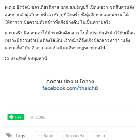
พ.ต.อ.ธีรวัจน์ ขจรเกียรติภาส ผกก.สภ.ธัญบุรี เปิดเผยว่า ชุดสืบสวนจึง
สอบปากคำผู้เสียหายที่ สภ.ธัญบุรี อีกครั้ง ซึ่งผู้เสียหายและพยาน ได้
ให้การว่า ข้อความดังกล่าวที่แจ้งข้างต้น ไม่เป็นความจริง
ความจริง คือ ตนเองได้นำรถคันดังกล่าว ไปค้ำประกันจำนำไว้กับเพื่อน
เพราะมีความจำเป็นต้องใช้เงิน เจ้าหน้าที่จึงแจ้งข้อกล่าวหาว่า "แจ้ง
ความเท็จ" กับ 2 สาว และดำเนินคดีทางกฏหมายต่อไป
Cr.ประสิทธิ์ //ปทุมธานี.
ติดตาม ช่อง 8 ได้ทาง
facebook.com/thaich8
2,095
Tags:
ข่าวช่อง8
แจ้งความเท็จ
รถหาย