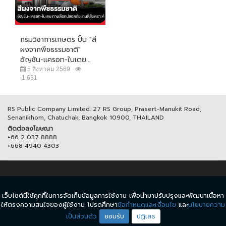
กรมวิชาการเกษตร ปั้น "สี
ผงจากพืชธรรมชาติ"
อัญชัน-แครอท-ใบเตย...
5 สิงหาคม 2569
1,631
RS Public Company Limited. 27 RS Group, Prasert-Manukit Road,
Senanikhom, Chatuchak, Bangkok 10900, THAILAND
ติดต่อลงโฆษณา
+66 2 037 8888
+668 4940 4303
© COPYRIGHT 2017 THAICH8.COM, ALL RIGHT RESERVED.
เว็บไซต์นี้ใช้คุกกี้ในการจัดเก็บข้อมูลการใช้งาน เพื่อนำมาปรับปรุงและพัฒนาเนื้อหา
ข้อกำหนดและเงื่อนไข
นโยบายความเป็นส่วนตัว
ให้ตรงความสนใจของผู้ใช้งาน โปรดศึกษา
ข้อกำหนดและเงื่อนไข
และ
นโยบายความ
เป็นส่วนตัว
ยอมรับ
ปฏิเสธ