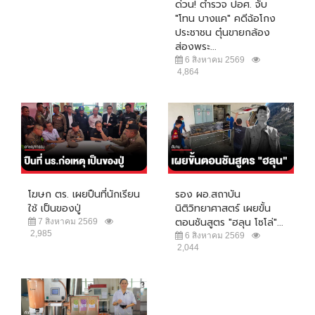
ด่วน! ตำรวจ ปอศ. จับ
"โทน บางแค" คดีฉ้อโกง
ประชาชน ตุ๋นขายกล้อง
ส่องพระ...
6 สิงหาคม 2569
4,864
โฆษก ตร. เผยปืนที่นักเรียน
รอง ผอ.สถาบัน
ใช้ เป็นของปู่
นิติวิทยาศาสตร์ เผยขั้น
ตอนชันสูตร "ฮลุน โซโล่"...
7 สิงหาคม 2569
2,985
6 สิงหาคม 2569
2,044