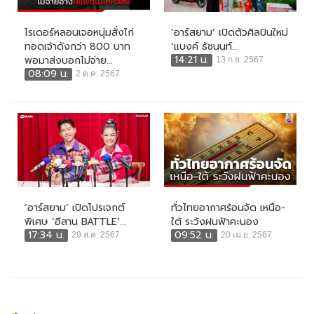
ไรเดอร์หลอนเจอหนุ่มสั่งไก่
‘อาร์สยาม’ เปิดตัวศิลปินใหม่
ทอดเจ้าดังกว่า 800 บาท
‘แบงค์ ธัชนนท์...
14:21 น.
พอมาส่งบอกไม่จ่าย...
13 ก.ย. 2567
08:09 น.
2 ต.ค. 2567
‘อาร์สยาม’ เปิดโปรเจกต์
ทั่วไทยอากาศร้อนจัด เหนือ-
พิเศษ ‘อีสาน BATTLE’...
ใต้ ระวังฝนฟ้าคะนอง
17:34 น.
09:52 น.
29 ส.ค. 2567
20 เม.ย. 2567