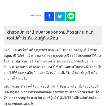
แชร์โพส
ตำรวจปทุมธานี จับสาวแจ้งความเท็จรถหาย ที่แท้
เอาไปค้ำประกับเงินกู้กับเพื่อน
กรณี น.ส.พัชร์ธนันท์ บุญทาคำ อายุ 24 ปี ชาวอำเภอธัญบุรี จังหวัด
ปทุมธานี ได้เข้าแจ้งความกับตำรวจภูธรธัญบุรีว่า ได้ขับรถยนต์ยี่ห้อโต
โยต้ารุ่นฟอร์จูนเนอร์ สีขาวมุก หมายเลขทะเบียน 5กด-3459 กทม. มา
กับ น.ส. อรภัทรา ศรีศักดา อายุ 34 ปี ซึ่งเป็นพยานในการแจ้งความ ไป
จอดไว้ที่ห้างสรรพสินค้าแห่งหนึ่งในตำบลบึงยี่โถ อำเภอธัญบุรี แล้ว
รถยนต์ได้หายไป
หลังเกิดเหตุ ตำรวจได้ร่วมสอบปากคำผู้เสียหาย พร้อมทั้งตรวจสอบที่
เกิดเหตุ และทำการตรวจสอบกล้องวงจรปิด ที่บริเวณห้างสรรพสินค้า
ดังกล่าว ปรากฏว่า ตามวันเวลาที่ผู้แจ้งได้แจ้งไว้ ไม่มีรถคันดังกล่าว
เข้ามาจอดแต่อย่างใด