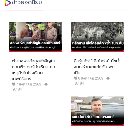
ข่าวยอดนิยม
ตำรวจพบข้อมูลสำคัญใน
สืบรู้แล้ว! "เสือโคร่ง" ที่ขย้ำ
คอมพิวเตอร์นักเรียน ก่อ
จนท.ห้วยขาแข้งดับ พบ
เหตุยิงในโรงเรียน
เป็น...
เทพศิรินทร์...
6 สิงหาคม 2569
8,484
7 สิงหาคม 2569
9,484