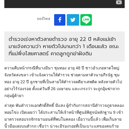
แชร์โพส
ตำรวจเร่งหาตัวสายตำรวจ อายุ 22 ปี หลังแม่เข้า
มาแจ้งความว่า หายตัวไปนานกว่า 1 เดือนแล้ว ขณะ
ที่แม่พึ่งไสยศาสตร์ คาดลูกถูกฆ่าฝังดิน
ความคืบหน้ากรณีที่นางมีนา ชุมทอง อายุ 48 ปี ชาวอำเภอหาดใหญ่
จังหวัดสงขลา เข้าแจ้งความให้ตำรวจ ช่วยตามหาตัวนายภีรนัฐ ชุม
ทอง อายุ 22 ปี ลูกชายที่เป็นสายให้ตำรวจคดียาเสพติด หลังหายตัวไป
อย่างไร้ร่องรอย ตั้งแต่วันที่ 26 เมษายน และเกรงว่า จะถูกอุ้มฆ่าจาก
กลุ่มผู้ค้ายา
ล่าสุด พันตำรวจเอกศักดิ์สิทธิ์ มีแสง ผู้กำกับการสถานีตำรวจภูธรคลอง
หอยโข่ง เปิดเผยว่า ได้ประสานให้เจ้าหน้าที่ศูนย์พิสูจน์หลักฐาน 9 เข้า
มาตรวจสอบรถจักรยานยนต์ที่พบในคลอง เมื่อวานนี้แล้ว เพื่อเก็บลาย
นิ้วมือแฝงบนตัวรถ เชื่อว่า น่าจะมีร่องรอยที่เป็นเบาะแสของคนร้าย