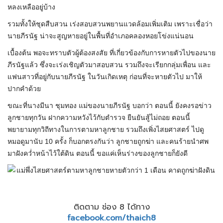
หลงเหลืออยู่บ้าง
รวมทั้งให้ชุดสืบสวน เร่งสอบสวนพยานแวดล้อมเพิ่มเติม เพราะเชื่อว่า
นายภีรนัฐ น่าจะสูญหายอยู่ในพื้นที่อำเภอคลองหอยโข่งแน่นอน
เบื้องต้น พอจะทราบตัวผู้ต้องสงสัย ที่เกี่ยวข้องกับการหายตัวไปของนาย
ภีรนัฐแล้ว ซึ่งจะเร่งเชิญตัวมาสอบสวน รวมถึงจะเรียกกลุ่มเพื่อน และ
แฟนสาวที่อยู่กับนายภีรนัฐ ในวันเกิดเหตุ ก่อนที่จะหายตัวไป มาให้
ปากคำด้วย
ขณะที่นางมีนา ชุมทอง แม่ของนายภีรนัฐ บอกว่า ตอนนี้ ยังคงรอข่าว
ลูกชายทุกวัน ฝากความหวังไว้กับตำรวจ ยืนยันสู้ไม่ถอย ตอนนี้
พยายามทุกวิถีทางในการตามหาลูกชาย รวมถึงเพิ่งไสยศาสตร์ ไปดู
หมอดูมานับ 10 ครั้ง ก็บอกตรงกันว่า ลูกชายถูกฆ่า และคนร้ายนำศพ
มาฝังคว่ำหน้าไว้ใต้ดิน ตอนนี้ ขอแค่เห็นร่างของลูกชายก็ยังดี
ติดตาม ช่อง 8 ได้ทาง
facebook.com/thaich8