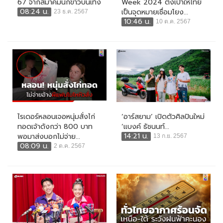
67 จากสมาคมนักข่าวบันเทิง
Week 2024 ตั้งเป้าให้ไทย
08:24 น.
เป็นจุดหมายเชื่อมโยง...
23 ธ.ค. 2567
10:46 น.
10 ต.ค. 2567
ไรเดอร์หลอนเจอหนุ่มสั่งไก่
‘อาร์สยาม’ เปิดตัวศิลปินใหม่
ทอดเจ้าดังกว่า 800 บาท
‘แบงค์ ธัชนนท์...
14:21 น.
พอมาส่งบอกไม่จ่าย...
13 ก.ย. 2567
08:09 น.
2 ต.ค. 2567