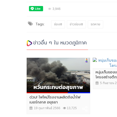
3,946
Tags:
ช่อง8
ข่าวช่อง8
รถหาย
ข่าวอื่น ๆ ใน หมวดภูมิภาค
หนุ่มเก็บของเ
โครงสร้างตึกร้
5 กันยายน 
ด่วน! ไฟไหม้โรงงานผลิตถังน้ำไฟ
เบอร์กลาส อยุธยา
19 กุมภาพันธ์ 2566
13,725