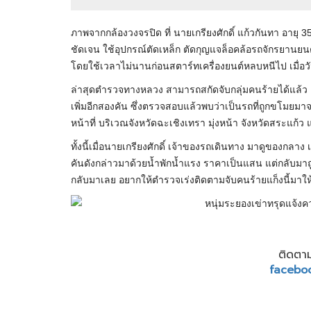
ภาพจากกล้องวงจรปิด ที่ นายเกรียงศักดิ์ แก้วกันทา อายุ
ชัดเจน ใช้อุปกรณ์ตัดเหล็ก ตัดกุญแจล็อคล้อรถจักรยานยนต์
โดยใช้เวลาไม่นานก่อนสตาร์ทเครื่องยนต์หลบหนีไป เมื่อวัน
ล่าสุดตำรวจทางหลวง สามารถสกัดจับกลุ่มคนร้ายได้แล้ว
เพิ่มอีกสองคัน ซึ่งตรวจสอบแล้วพบว่าเป็นรถที่ถูกขโมยมา
หน้าที่ บริเวณจังหวัดฉะเชิงเทรา มุ่งหน้า จังหวัดสระแก
ทั้งนี้เมื่อนายเกรียงศักดิ์ เจ้าของรถเดินทาง มาดูของกลาง 
คันดังกล่าวมาด้วยน้ำพักน้ำแรง ราคาเป็นแสน แต่กลับมาถูก
กลับมาเลย อยากให้ตำรวจเร่งติดตามจับคนร้ายแก็งนี้มาใ
ติดตาม
facebo