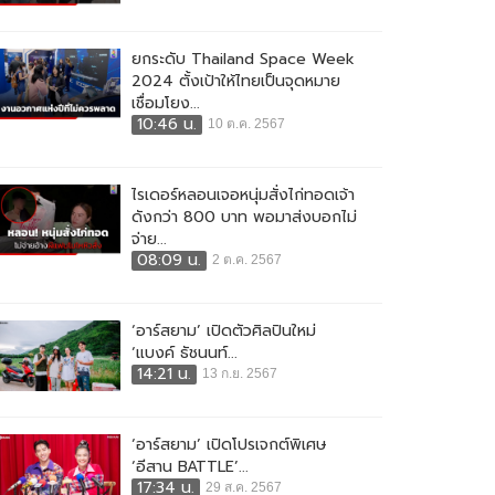
ยกระดับ Thailand Space Week
2024 ตั้งเป้าให้ไทยเป็นจุดหมาย
เชื่อมโยง...
10:46 น.
10 ต.ค. 2567
ไรเดอร์หลอนเจอหนุ่มสั่งไก่ทอดเจ้า
ดังกว่า 800 บาท พอมาส่งบอกไม่
จ่าย...
08:09 น.
2 ต.ค. 2567
‘อาร์สยาม’ เปิดตัวศิลปินใหม่
‘แบงค์ ธัชนนท์...
14:21 น.
13 ก.ย. 2567
‘อาร์สยาม’ เปิดโปรเจกต์พิเศษ
‘อีสาน BATTLE’...
17:34 น.
29 ส.ค. 2567