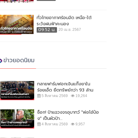
ทั่วไทยอากาศร้อนจัด เหนือ-ใต้
ระวังฝนฟ้าคะนอง
09:52 น.
20 เม.ย. 2567
ข่าวยอดนิยม
ทลายฟาร์มฟอกเงินแก๊งยาใน
ร้อยเอ็ด ยึดทรัพย์กว่า 93 ล้าน
5 สิงหาคม 2569
19,264
ช็อก! ป้าแฉวงจรอุบาทว์ "พ่อไอ้ป๋อ
ง" เป็นผัวป้า...
4 สิงหาคม 2569
9,957