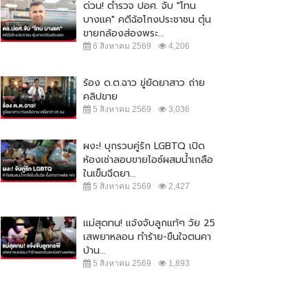
ด่วน! ตำรวจ ปอศ. จับ "โทน
บางแค" คดีฉ้อโกงประชาชน ตุ๋น
ขายกล้องส่องพระ...
6 สิงหาคม 2569
4,206
ร้อง ด.ต.ฉาว ขู่ยัดยาสาว ถ่าย
คลิปขาย
5 สิงหาคม 2569
3,036
ผงะ! บุกรวบคู่รัก LGBTQ เปิด
ห้องเช่าลอบขายไอซ์ผสมน้ำเกลือ
ในเข็มฉีดยา...
5 สิงหาคม 2569
2,427
ักท่องเที่ยวตกทะเลเกาะล้าน ร่าง
ลุงพลเผยไม่กังวลอัศวินขี่ม้าขาวโดด
แทกโขดหินสาหัส...
ช่วยแม่น้องชมพู่
 กุมภาพันธ์ 2565
31,347
7 มิถุนายน 2564
20,717
แม่สุดทน! แจ้งจับลูกแท้ๆ วัย 25
เสพยาหลอน ทำร้าย-ขืนใจตนคา
บ้าน...
5 สิงหาคม 2569
1,893