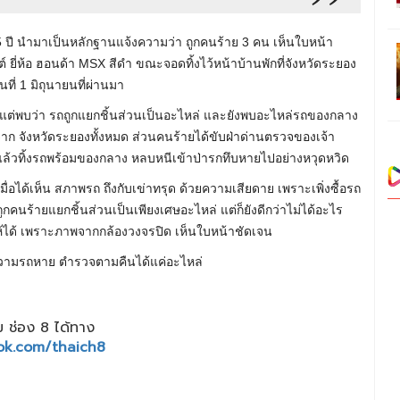
 35 ปี นำมาเป็นหลักฐานแจ้งความว่า ถูกคนร้าย 3 คน เห็นใบหน้า
 ยี่ห้อ ฮอนด้า MSX สีดำ ขณะจอดทิ้งไว้หน้าบ้านพักที่จังหวัดระยอง
ที่ 1 มิถุนายนที่ผ่านมา
 แต่พบว่า รถถูกแยกชิ้นส่วนเป็นอะไหล่ และยังพบอะไหล่รถของกลาง
จาก จังหวัดระยองทั้งหมด ส่วนคนร้ายได้ขับฝ่าด่านตรวจของเจ้า
้ว แล้วทิ้งรถพร้อมของกลาง หลบหนีเข้าป่ารกทึบหายไปอย่างหวุดหวิด
เมื่อได้เห็น สภาพรถ ถึงกับเข่าทรุด ด้วยความเสียดาย เพราะเพิ่งซื้อรถ
คนร้ายแยกชิ้นส่วนเป็นเพียงเศษอะไหล่ แต่ก็ยังดีกว่าไม่ได้อะไร
ห้ได้ เพราะภาพจากกล้องวงจรปิด เห็นใบหน้าชัดเจน
 ช่อง 8 ได้ทาง
ok.com/thaich8