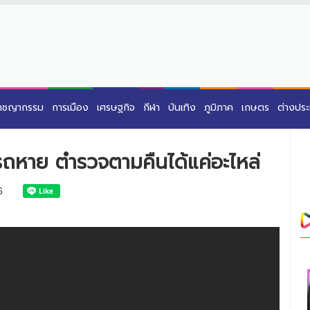
าชญากรรม
การเมือง
เศรษฐกิจ
กีฬา
บันเทิง
ภูมิภาค
เกษตร
ต่างปร
รถหาย ตำรวจตามคืนได้แค่อะไหล่
6