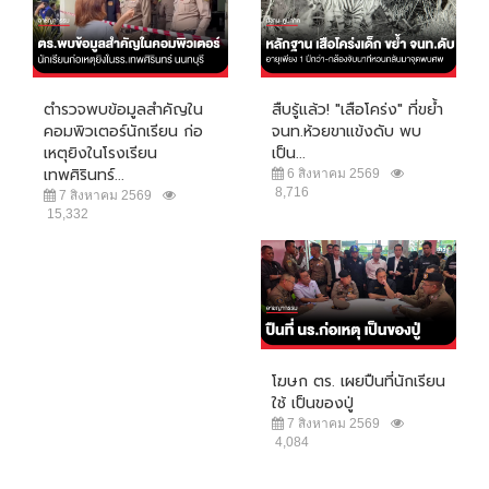
ตำรวจพบข้อมูลสำคัญใน
สืบรู้แล้ว! "เสือโคร่ง" ที่ขย้ำ
คอมพิวเตอร์นักเรียน ก่อ
จนท.ห้วยขาแข้งดับ พบ
เหตุยิงในโรงเรียน
เป็น...
เทพศิรินทร์...
6 สิงหาคม 2569
8,716
7 สิงหาคม 2569
15,332
โฆษก ตร. เผยปืนที่นักเรียน
ใช้ เป็นของปู่
7 สิงหาคม 2569
4,084