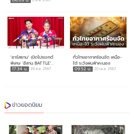
08:09 น.
2 ต.ค. 2567
‘อาร์สยาม’ เปิดโปรเจกต์
ทั่วไทยอากาศร้อนจัด เหนือ-
พิเศษ ‘อีสาน BATTLE’...
ใต้ ระวังฝนฟ้าคะนอง
17:34 น.
09:52 น.
29 ส.ค. 2567
20 เม.ย. 2567
ข่าวยอดนิยม