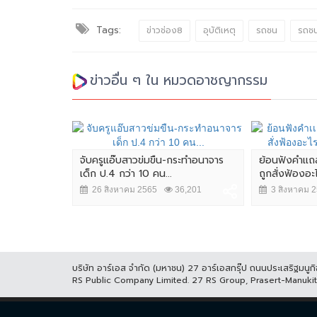
Tags:
ข่าวช่อง8
อุบัติเหตุ
รถชน
รถชน
ข่าวอื่น ๆ ใน หมวดอาชญากรรม
.บก.น.3 ก่อน
จับครูแอ๊บสาวข่มขืน-กระทำอนาจาร
ย้อนฟังคำเเถ
นินการ
เด็ก ป.4 กว่า 10 คน...
ถูกสั่งฟ้องอะ
,405
26 สิงหาคม 2565
36,201
3 สิงหาคม 
บริษัท อาร์เอส จำกัด (มหาชน) 27 อาร์เอสกรุ๊ป ถนนประเสริฐมน
RS Public Company Limited. 27 RS Group, Prasert-Manuk