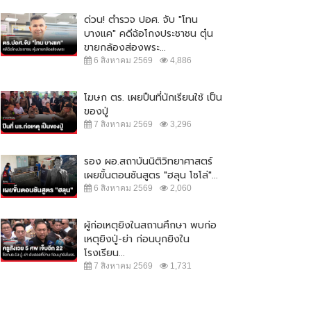
ด่วน! ตำรวจ ปอศ. จับ "โทน
บางแค" คดีฉ้อโกงประชาชน ตุ๋น
ขายกล้องส่องพระ...
6 สิงหาคม 2569
4,886
โฆษก ตร. เผยปืนที่นักเรียนใช้ เป็น
ของปู่
7 สิงหาคม 2569
3,296
รอง ผอ.สถาบันนิติวิทยาศาสตร์
เผยขั้นตอนชันสูตร "ฮลุน โซโล่"...
6 สิงหาคม 2569
2,060
ผู้ก่อเหตุยิงในสถานศึกษา พบก่อ
เหตุยิงปู่-ย่า ก่อนบุกยิงใน
โรงเรียน...
7 สิงหาคม 2569
1,731