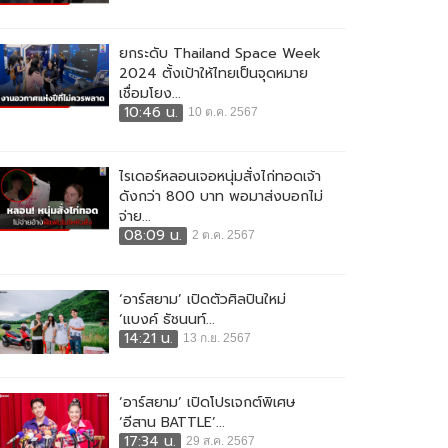
ยกระดับ Thailand Space Week
2024 ตั้งเป้าให้ไทยเป็นจุดหมาย
เชื่อมโยง...
10:46 น.
10 ต.ค. 2567
ไรเดอร์หลอนเจอหนุ่มสั่งไก่ทอดเจ้า
ดังกว่า 800 บาท พอมาส่งบอกไม่
จ่าย...
08:09 น.
2 ต.ค. 2567
‘อาร์สยาม’ เปิดตัวศิลปินใหม่
‘แบงค์ ธัชนนท์...
14:21 น.
13 ก.ย. 2567
‘อาร์สยาม’ เปิดโปรเจกต์พิเศษ
‘อีสาน BATTLE’...
17:34 น.
29 ส.ค. 2567