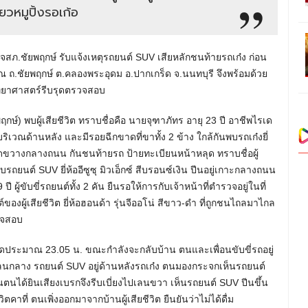
ียวหมูปิ้งรอเก้อ
ำรวจสภ.ชัยพฤกษ์ รับแจ้งเหตุรถยนต์ SUV เสียหลักชนท้ายรถเก๋ง ก่อน
วณ ถ.ชัยพฤกษ์ ต.คลองพระอุดม อ.ปากเกร็ด จ.นนทบุรี จึงพร้อมด้วย
วิทยาศาสตร์รีบรุดตรวจสอบ
ฤกษ์) พบผู้เสียชีวิต ทราบชื่อคือ นายจุฑาภัทร อายุ 23 ปี อาชีพไรเด
ิเวณด้านหลัง และมีรอยฉีกขาดที่ขาทั้ง 2 ข้าง ใกล้กันพบรถเก๋งยี่
กีดขวางกลางถนน กันชนท้ายรถ ป้ายทะเบียนหน้าหลุด ทราบชื่อผู้
รถยนต์ SUV ยี่ห้ออีซูซุ มิวเอ็กซ์ สีบรอนซ์เงิน ปีนอยู่เกาะกลางถนน
ปี ผู้ขับขี่รถยนต์ทั้ง 2 คัน ยืนรอให้การกับเจ้าหน้าที่ตำรวจอยู่ในที่
งผู้เสียชีวิต ยี่ห้อฮอนด้า รุ่นจีออโน่ สีขาว-ดำ ที่ถูกชนไถลมาไกล
รวจสอบ
ตุเกิดประมาณ 23.05 น. ขณะกำลังจะกลับบ้าน ตนและเพื่อนขับขี่รถอยู่
อยู่เลนกลาง รถยนต์ SUV อยู่ด้านหลังรถเก๋ง ตนมองกระจกเห็นรถยนต์
้นตนได้ยินเสียงเบรกจึงรีบเบี่ยงไปเลนขวา เห็นรถยนต์ SUV ปีนขึ้น
ที่ ตนเพิ่งออกมาจากบ้านผู้เสียชีวิต ยืนยันว่าไม่ได้ดื่ม