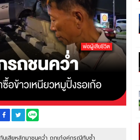
ันเสียหลักมาชนคว่ำ ถูกเก๋งคู่กรณีทับซ้ำ