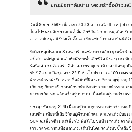
ขณะขี่รถกลับบ้าน พ่อเศร้าซื้อข้าวเหน
วันที่ 9 ก.ค. 2569 เมื่อเวลา 23.30 น. วานนี้ (8 ก.ค.) ต
ไถลไปชนรถจักรยานยนต์ มีผู้เสียชีวิต 1 ราย เหตุเกิดบริเ
อาสาสมัครมูลนิธิป่อเต็กตึ๊ง และทีมแพทย์จากสถาบันนิติ
ที่เกิดเหตุเป็นถนน 3 เลน บริเวณช่องทางหลัก (มุ่งหน้าชัยพ
อร์ สภาพศพถูกชนแล้วทับศีรษะซ้ำเสียชีวิต มีรอยถูกรถทับบร
ห้อนิสสัน รุ่นอัลเมร่า สีดำ สภาพรถถูกชนท้ายสะบัดหมุน
ขับขี่คือ นายวิศรุต อายุ 22 ปี ห่างไปประมาณ 100 เมตร พบ
ด้านหน้ารถพังยับ ทราบชื่อผู้ขับขี่คือ น.ส.พิชามญชุ์ อายุ 19 
เกิดเหตุ ถัดมาบริเวณหน้ารถคันดังกล่าว พบรถจักรยานยนต์ขอ
จากจุดเกิดเหตุ พลิกคว่ำอยู่บนถนน เบื้องต้นอยู่ระหว่างต
นายสุรชัย อายุ 21 ปี เพื่อนอยู่ในเหตุการณ์ กล่าวว่า เห
เลนซ้าย เพื่อนที่เสียชีวิตอยู่ด้านหน้าตน ส่วนรถเก๋งขับ
SUV จะเลี้ยวซ้าย แต่เลี้ยวไม่พ้นจึงไปชนท้ายรถเก๋ง จากนั
เกาะกลางมาชนเพื่อนตนกระเด็นไปโดนรถเก๋งทับซ้ำเสียชีวิตคา