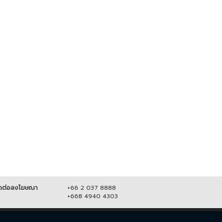
โจร บุกวัด ลักตัดสายไฟ เสียหาย
หลายแสน...
ตร. เผย แจ้ง 2 ข้อหาคนฆ่าหญิง
สวิส เตรียมยกระดับการรักษา
15 มิถุนายน 2564
18,616
มปลอดภัยใน...
สิงหาคม 2564
19,183
ดต่อลงโฆษณา
+66 2 037 8888
+668 4940 4303