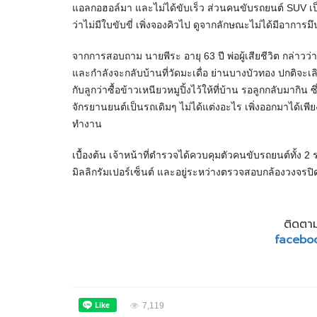
แอลกอฮอล์มา และไม่ได้ขับเร็ว ส่วนคนขับรถยนต์ SUV เป็
ว่าไม่มีใบขับขี่ เพิ่งจองคิวไป ดูจากลักษณะไม่ได้มีอากา
จากการสอบถาม นายพีระ อายุ 63 ปี พ่อผู้เสียชีวิต กล่าว
และกำลังจะกลับบ้านที่วัดมะเดื่อ ย่านบางบัวทอง ปกติจะเลิ
กับลูกว่าซื้อข้าวเหนียวหมูปิ้งไว้ให้ที่บ้าน รอลูกกลับมาก
จักรยานยนต์เป็นรถเดิมๆ ไม่ได้แต่งอะไร เพิ่งออกมาได้เพีย
ทำงาน
เบื้องต้น เจ้าหน้าที่ตำรวจได้ควบคุมตัวคนขับรถยนต์ทั้ง 2
มิลลิกรัมเปอร์เซ็นต์ และอยู่ระหว่างตรวจสอบกล้องวงจรปิดบ
ติดตาม
facebo
7,119