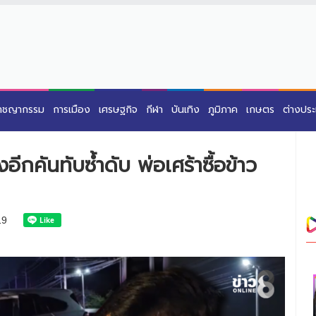
าชญากรรม
การเมือง
เศรษฐกิจ
กีฬา
บันเทิง
ภูมิภาค
เกษตร
ต่างปร
อีกคันทับซ้ำดับ พ่อเศร้าซื้อข้าว
19