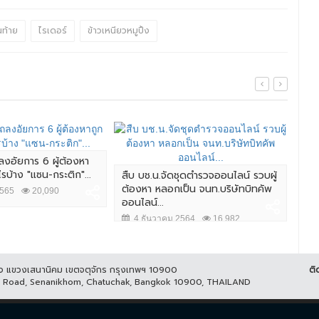
ท้าย
ไรเดอร์
ข้าวเหนียวหมูปิ้ง
ลงอัยการ 6 ผู้ต้องหา
ไรบ้าง "แซน-กระติก"...
สืบ บช.น.จัดชุดตำรวจออนไลน์ รวบผู้
ผบ.
ต้องหา หลอกเป็น จนท.บริษัทบิทคัพ
ชาว
2565
20,090
ออนไลน์...
ควา
4 ธันวาคม 2564
16,982
7 
ูกิจ แขวงเสนานิคม เขตจตุจักร กรุงเทพฯ 10900
ติ
it Road, Senanikhom, Chatuchak, Bangkok 10900, THAILAND