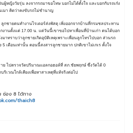
นผู้หญิงวัยรุ่น ลงจากรถมาขอโทษ บอกไม่ได้ตั้งใจ และบอกกับรถเก๋ง
รมึนเมา คิดว่าคงขับรถไม่ชำนาญ
ว่า ลูกชายตนทำงานไรเดอร์ส่งพัสดุ เพิ่งออกจากบ้านที่กรมชลประทาน
กงานตั้งแต่ 17.00 น. แต่วันนี้เขาขอไปหาเพื่อนที่บ้านเก่า ตนได้บอก
ิน ซึ่งมาทราบว่าลูกชายเกิดอุบัติเหคุเพราะเพื่อนลูกโทรไปบอก ส่วนรถ
ง 5 เดือนเท่านั้น ตอนนี้สงสารลูกชายมาก ปกติเขาไม่เกเร ตั้งใจ
 ราย ไปตรวจวัดปริมาณแอลกอฮอล์ที่ สภ.ชัยพฤกษ์ ซึ่งวัดได้ 0
ริเวณใกล้เคียงเพื่อหาสาเหตุที่แท้จริงต่อไป
 ช่อง 8 ได้ทาง
ok.com/thaich8