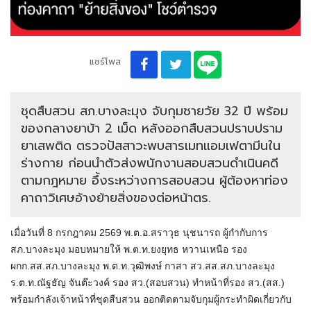
แชร์โพส
ชุดสืบสวน สภ.บางละมุง จับกุมชายวัย 32 ปี พร้อม
ของกลางยาบ้า 2 เม็ด หลังออกสืบสวนปราบปราม
ยาเสพติด ตรวจปัสสาวะพบสารเมทแอมเฟตามีนใน
ร่างกาย ก่อนนำตัวส่งพนักงานสอบสวนดำเนินคดี
ตามกฎหมาย อึ้งระหว่างการสอบสวน ผู้ต้องหาท่อง
คาถาวิเศษอ้างย้ายสิ่งของต่อหน้าตร.
เมื่อวันที่ 8 กรกฎาคม 2569 พ.ต.อ.สราวุธ นุชนารถ ผู้กำกับการ
สภ.บางละมุง มอบหมายให้ พ.ต.ท.ยงยุทธ หวานเหนือ รอง
ผกก.สส.สภ.บางละมุง พ.ต.ท.วุฒิพงษ์ กาสา สว.สส.สภ.บางละมุง
ร.ต.ท.ณัฐธัญ จันต๊ะวงค์ รอง สว.(สอบสวน) ทำหน้าที่รอง สว.(สส.)
พร้อมกำลังเจ้าหน้าที่ชุดสืบสวน ออกติดตามจับกุมผู้กระทำผิดเกี่ยวกับ