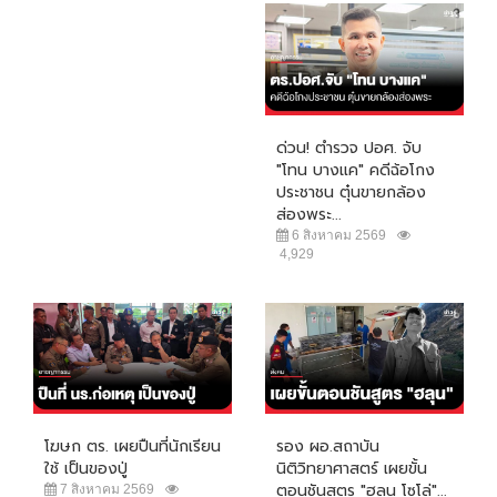
ด่วน! ตำรวจ ปอศ. จับ
"โทน บางแค" คดีฉ้อโกง
ประชาชน ตุ๋นขายกล้อง
ส่องพระ...
6 สิงหาคม 2569
4,929
โฆษก ตร. เผยปืนที่นักเรียน
รอง ผอ.สถาบัน
ใช้ เป็นของปู่
นิติวิทยาศาสตร์ เผยขั้น
ตอนชันสูตร "ฮลุน โซโล่"...
7 สิงหาคม 2569