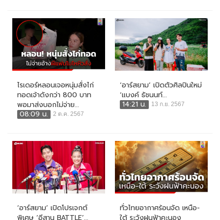
ไรเดอร์หลอนเจอหนุ่มสั่งไก่
‘อาร์สยาม’ เปิดตัวศิลปินใหม่
ทอดเจ้าดังกว่า 800 บาท
‘แบงค์ ธัชนนท์...
14:21 น.
พอมาส่งบอกไม่จ่าย...
13 ก.ย. 2567
08:09 น.
2 ต.ค. 2567
‘อาร์สยาม’ เปิดโปรเจกต์
ทั่วไทยอากาศร้อนจัด เหนือ-
พิเศษ ‘อีสาน BATTLE’...
ใต้ ระวังฝนฟ้าคะนอง