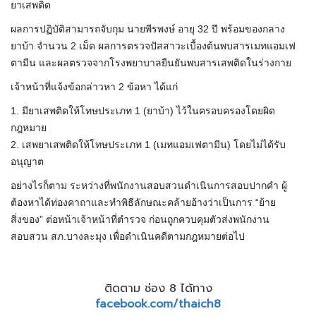
ยาเสพติด
ผลการปฏิบัติสามารถจับกุม นายพีรพงษ์ อายุ 32 ปี พร้อมของกลาง
ยาบ้า จำนวน 2 เม็ด ผลการตรวจปัสสาวะเบื้องต้นพบสารเมทแอมเฟ
ตามีน และผลตรวจจากโรงพยาบาลยืนยันพบสารเสพติดในร่างกาย
เจ้าหน้าที่แจ้งข้อกล่าวหา 2 ข้อหา ได้แก่
1. มียาเสพติดให้โทษประเภท 1 (ยาบ้า) ไว้ในครอบครองโดยผิด
กฎหมาย
2. เสพยาเสพติดให้โทษประเภท 1 (เมทแอมเฟตามีน) โดยไม่ได้รับ
อนุญาต
อย่างไรก็ตาม ระหว่างที่พนักงานสอบสวนดำเนินการสอบปากคำ ผู้
ต้องหาได้ท่องคาถาและทำพิธีลักษณะคล้ายอ้างว่าเป็นการ “ย้าย
สิ่งของ” ต่อหน้าเจ้าหน้าที่ตำรวจ ก่อนถูกควบคุมตัวส่งพนักงาน
สอบสวน สภ.บางละมุง เพื่อดำเนินคดีตามกฎหมายต่อไป
ติดตาม ช่อง 8 ได้ทาง
facebook.com/thaich8