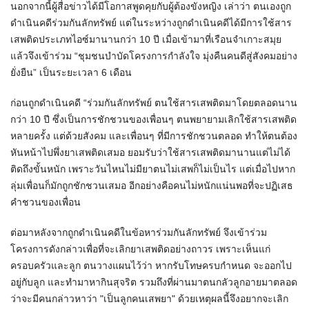
นอกจากนี้ผู้สื่อข่าวได้มีโอกาสพูดคุยกับผู้ต้องขังหญิง เล่าว่า ตนเองถูก
ดำเนินคดีร่วมกันลักทรัพย์ แต่ในระหว่างถูกดำเนินคดีได้มีการใช้สาร
เสพติดประเภทไอซ์มานานกว่า 10 ปี เมื่อเข้ามาที่เรือนจำเกาะสมุย
แล้วจึงเข้าร่วม “ชุมชนบำบัดโครงการกำลังใจ มุ่งคืนคนดีสู่สังคมอย่าง
ยั่งยืน” เป็นระยะเวลา 6 เดือน
ก่อนถูกดำเนินคดี “ร่วมกันลักทรัพย์ ตนใช้สารเสพติดมาโดยตลอดนาน
กว่า 10 ปี ซึ่งเป็นการชักชวนของเพื่อนๆ ตนพยายามเลิกใช้สารเสพติด
หลายครั้ง แต่ด้วยสังคม และเพื่อนๆ ที่มีการชักชวนตลอด ทำให้ตนต้อง
หันหน้าไปพึ่งยาเสพติดเสมอ ยอมรับว่าใช้สารเสพติดมานานแต่ไม่ได้
ติดถึงขั้นหนัก เพราะวันไหนไม่มียาตนไม่เสพก็ไม่เป็นไร แต่เมื่อไปหาก
ลุ่มเพื่อนก็มักถูกชักชวนเสมอ อีกอย่างคือคนไม่หนักแน่นพอที่จะปฏิเสธ
คำชวนของเพื่อน
ต่อมาหลังจากถูกดำเนินคดีในข้อหาร่วมกันลักทรัพย์ จึงเข้าร่วม
โครงการดังกล่าวเพื่อที่จะเลิกยาเสพติดอย่างถาวร เพราะเห็นแก่
ครอบครัวและลูก ตนวางแผนไว้ว่า หากรับโทษครบกำหนด จะออกไป
อยู่กับลูก และทำมาหากินสุจริต รวมถึงที่ผ่านมาตนกลัวลูกอายมาตลอด
ว่าจะมีคนกล่าวหาว่า "เป็นลูกคนเสพยา" ด้วยเหตุผลนี้จึงอยากจะเลิก