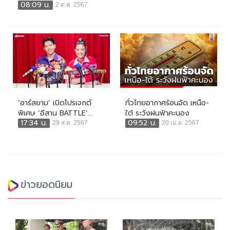
08:09 น.
2 ต.ค. 2567
‘อาร์สยาม’ เปิดโปรเจกต์
ทั่วไทยอากาศร้อนจัด เหนือ-
พิเศษ ‘อีสาน BATTLE’...
ใต้ ระวังฝนฟ้าคะนอง
17:34 น.
09:52 น.
29 ส.ค. 2567
20 เม.ย. 2567
ข่าวยอดนิยม