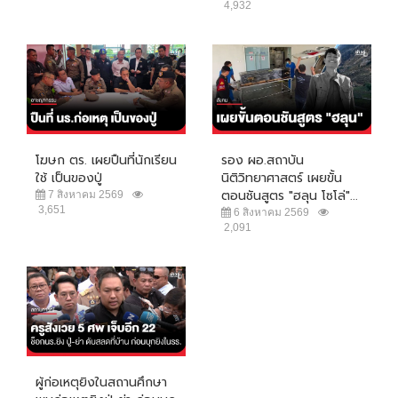
4,932
โฆษก ตร. เผยปืนที่นักเรียน
รอง ผอ.สถาบัน
ใช้ เป็นของปู่
นิติวิทยาศาสตร์ เผยขั้น
ตอนชันสูตร "ฮลุน โซโล่"...
7 สิงหาคม 2569
3,651
6 สิงหาคม 2569
2,091
ผู้ก่อเหตุยิงในสถานศึกษา