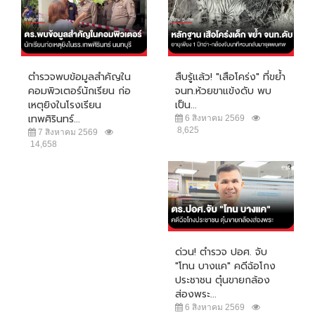
ตำรวจพบข้อมูลสำคัญใน
สืบรู้แล้ว! "เสือโคร่ง" ที่ขย้ำ
คอมพิวเตอร์นักเรียน ก่อ
จนท.ห้วยขาแข้งดับ พบ
เหตุยิงในโรงเรียน
เป็น...
เทพศิรินทร์...
6 สิงหาคม 2569
8,625
7 สิงหาคม 2569
14,658
ด่วน! ตำรวจ ปอศ. จับ
"โทน บางแค" คดีฉ้อโกง
ประชาชน ตุ๋นขายกล้อง
ส่องพระ...
6 สิงหาคม 2569