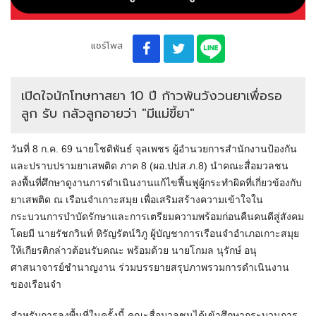
แชร์โพส
เปิดใจนักโทษทาสยา 10 ปี ก้าวพ้นวังวนยาเพื่อรอ
ลูก รับ กลัวลูกอายว่า "มีแม่ขี้ยา"
วันที่ 8 ก.ค. 69 นายโชติพันธ์ จุลเพชร ผู้อำนวยการสำนักงานป้องกัน
และปราบปรามยาเสพติด ภาค 8 (ผอ.ปปส.ภ.8) นำคณะสื่อมวลชน
ลงพื้นที่ศึกษาดูงานการดำเนินงานแก้ไขฟื้นฟูผู้กระทำผิดที่เกี่ยวข้องกับ
ยาเสพติด ณ เรือนจำเกาะสมุย เพื่อเสริมสร้างความเข้าใจใน
กระบวนการบำบัดรักษาและการเตรียมความพร้อมก่อนคืนคนดีสู่สังคม
โดยมี นายรัชกวินท์ หิรัญรัตน์วิภู ผู้บัญชาการเรือนจำอำเภอเกาะสมุย
ให้เกียรติกล่าวต้อนรับคณะ พร้อมด้วย นายโกมล นุรักษ์ อนุ
ศาสนาจารย์ชำนาญงาน ร่วมบรรยายสรุปภาพรวมการดำเนินงาน
ของเรือนจำ
สำหรับการลงพื้นที่ในครั้งนี้ คณะสื่อมวลชนได้เข้าศึกษากระบวนการ