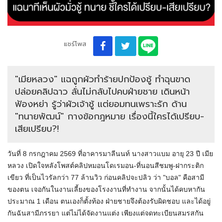
แชร์โพส
"เมียหลวง" แฉถูกผัวทำร้ายปกป้องชู้ ทำฉุนขาด
ปล่อยคลิปฉาว ลั่นไม่กลับไปคบฝ่ายชาย เดินหน้า
ฟ้องหย่า รู้ว่าผัวเจ้าชู้ แต่ยอมทนเพราะรัก ด้าน
"ทนายพัฒน์" กางข้อกฎหมาย เรื่องนี้ใครได้เปรียบ-
เสียเปรียบ?!
วันที่ 8 กรกฎาคม 2569 ที่อาคารมาลีนนท์ นางสาวแบม อายุ 23 ปี เมีย
หลวง เปิดใจหลังโพสต์คลิปหมอนโดเรมอน-ที่นอนสีชมพู-ฝากระติก
เขียว ที่เป็นไวรัลกว่า 77 ล้านวิว ก่อนคลิปจะปลิว ว่า "บอล" คือสามี
ของตน เจอกันในงานเลี้ยงของโรงงานที่ทำงาน จากนั้นได้คบหากัน
ประมาณ 1 เดือน ตนเองก็ตั้งท้อง ฝ่ายชายจึงต้องรับผิดชอบ และได้อยู่
กันฉันสามีภรรยา แต่ไม่ได้จัดงานแต่ง เพียงแต่จดทะเบียนสมรสกัน