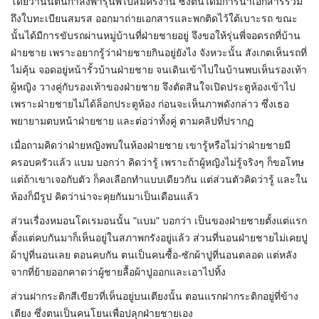
โดยวานนี้ตนกำลังพารุ่นพี่ไปสมัครงาน ซึ่งตนได้มีการนำเอกสารรวม
ถึงใบทะเบียนสมรส ออกมาถ่ายเอกสารและพกติดไว้ใต้เบาะรถ ขณะ
นั้นได้มีการขับรถผ่านหมู่บ้านที่ฝ่ายชายอยู่ จึงขอให้รุ่นพี่จอดรถที่บ้าน
ฝ่ายชาย เพราะอยากรู้ว่าฝ่ายชายกินอยู่ยังไง จังหวะนั้น สังเกตเห็นรถที่
ไม่คุ้น จอดอยู่หน้ารั้วบ้านฝ่ายชาย จนเดินเข้าไปในบ้านพบเห็นรองเท้า
ผู้หญิง วางคู่กับรองเท้าของฝ่ายชาย จึงตัดสินใจเปิดประตูห้องเข้าไป
เพราะฝ่ายชายไม่ได้ล็อกประตูห้อง ก่อนจะเห็นภาพดังกล่าว ซึ่งเธอ
พยายามตบหน้าฝ่ายชาย และต่อว่าทั้งคู่ ตามคลิปที่ปรากฏ
เมื่อถามคิดว่าฝ่ายหญิงพบในห้องฝ่ายชาย เขารู้หรือไม่ว่าฝ่ายชายมี
ครอบครัวแล้ว แบม บอกว่า คิดว่ารู้ เพราะถ้าผู้หญิงไม่รู้จริงๆ ก็ขอโทษ
แต่ถ้าเขาเจอกับตัว ก็คงเลือกทำแบบเดียวกัน แต่ส่วนตัวคิดว่ารู้ และใน
ห้องก็มีรูป คิดว่าน่าจะคุยกันมาเป็นเดือนแล้ว
ส่วนเรื่องหมอนโดเรมอนนั้น "แบม" บอกว่า เป็นของฝ่ายชายตั้งแต่แรก
ตั้งแต่คบกันมาก็เห็นอยู่ในสภาพกรังอยู่แล้ว ส่วนที่นอนฝ่ายชายไม่เคยปู
ผ้าปูที่นอนเลย ตอนคบกัน ตนเป็นคนซื้อ-ซักผ้าปูที่นอนตลอด แต่หลัง
จากที่ย้ายออกคาดว่าผู้ชายลื้อผ้าปูออกและเอาไปทิ้ง
ส่วนฝากระติกสีเขียวที่เห็นอยู่บนเตียงนั้น ตอนแรกฝากระติกอยู่ที่ข้าง
เตียง ซึ่งตนเป็นคนโยนเพื่อปลุกฝ่ายชายเอง