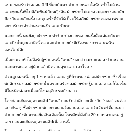
แบม ยอมรับว่าตลอด 3 ปี ที่คบกันมา ฝ่ายชายนอกใจนับครั้งไม่ถ้วน
และทุกครั้งที่ไปมีสัมพันธ์กับหญิงอื่น ฝ่ายชายไม่เคยสวมถุงยางอนามัย
ป้องกันเลยสักครั้ง แต่ทุกครั้งที่จับได้ ก็จะให้อภัยฝ่ายชายตลอด เพราะ
อยากรักษาคำว่าครอบครัว และ รักเขา
นอกจากนี้ ตนยังถูกฝ่ายชายทำร้ายร่างกายหลายครั้งตั้งแต่คบกันมา
และถึงชั้นถูกเอามีดจี้คอ และฝ่ายชายยังมีเรื่องของการเล่นพนัน
ออนไลน์อีก
เมื่อถามว่าทำไมถึงรักผู้ชายคนนี้ "แบม" บอกว่า เพราะหล่อ ปากหวาน
ชอบมาหยอด อยู่ด้วยแล้วมีความสุข และ เอาใจเก่ง
ส่วนลูกตอนนี้อายุ 1 ขวบแล้ว และอยู่ที่บ้านของพ่อแม่ฝ่ายชาย ซึ่งเรื่อง
พฤติกรรมของฝ่ายชายนั้นครอบครัวของฝ่ายชายรู้มาตลอด แต่ก็ไม่เห็น
มีใครติดต่อมาเพื่อแก้ไขพฤติกรรมดังกล่าว
โดยก่อนเกิดเหตุตามคลิป "แบม" ยอมรับว่ามีปากเสียงกับ "บอล" จนต้อง
แยกกันอยู่ ซึ่งฝ่ายชายพยายามตามง้อมาตลอด และวันจันทร์ที่ผ่านมา
ฝ่ายชายยังทักมาขอยืมเงินเติมเน็ต โทรศัพท์มือถือ 20 บาท จากตนอยู่
เลย ก่อนจะเกิดเหตุตามคลิปเมื่อวานนี้