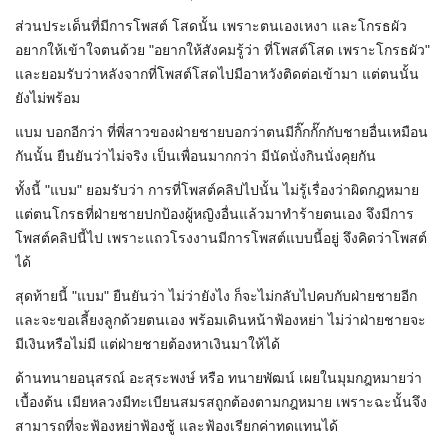
ส่วนประเด็นที่มีการโพสต์ โสดนั้น เพราะตนเองเหงา และโกรธผัว
อยากให้เข้าใจตนด้วย "อยากให้สังคมรู้ว่า ที่โพสต์โสด เพราะโกรธผัว"
และยอมรับว่าหลังจากที่โพสต์โสดไปมีอาหวังติดต่อเข้ามา แต่ตนนั้น
ยังไม่พร้อม
แบม บอกอีกว่า ที่พี่สาวของฝ่ายชายบอกว่าตนมีกิ๊กกั๊กกับชายอื่นเหมือน
กันนั้น ยืนยันว่าไม่จริง เป็นเพื่อนมากกว่า มีนัดนั่งกินนั่งคุยกัน
ทั้งนี้ "แบม" ยอมรับว่า การที่โพสต์คลิปไปนั้น ไม่รู้เรื่องว่าผิดกฎหมาย
แต่ตนโกรธที่ฝ่ายชายปกป้องผู้หญิงอื่นแล้วมาทำร้ายตนเอง จึงมีการ
โพสต์คลิปนี้ไป เพราะแถวโรงงานมีการโพสต์แบบนี้อยู่ จึงคิดว่าโพสต์
ได้
สุดท้ายนี้ "แบม" ยืนยันว่า ไม่ว่ายังไง ก็จะไม่กลับไปคบกับฝ่ายชายอีก
และจะขอเลี้ยงลูกด้วยตนเอง พร้อมเดินหน้าฟ้องหย่า ไม่ว่าฝ่ายชายจะ
มีเงินหรือไม่มี แต่ฝ่ายชายต้องหาเงินมาให้ได้
ด้านทนายอนุสรณ์ อะสุระพงษ์ หรือ ทนายพัฒน์ เผยในมุมกฎหมายว่า
เบื้องต้น เมียหลวงมีทะเบียนสมรสถูกต้องตามกฎหมาย เพราะฉะนั้นจึง
สามารถที่จะฟ้องหย่าฟ้องชู้ และฟ้องเรียกค่าทดแทนได้