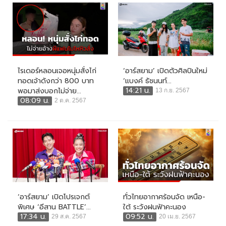
ไรเดอร์หลอนเจอหนุ่มสั่งไก่
‘อาร์สยาม’ เปิดตัวศิลปินใหม่
ทอดเจ้าดังกว่า 800 บาท
‘แบงค์ ธัชนนท์...
14:21 น.
พอมาส่งบอกไม่จ่าย...
13 ก.ย. 2567
08:09 น.
2 ต.ค. 2567
‘อาร์สยาม’ เปิดโปรเจกต์
ทั่วไทยอากาศร้อนจัด เหนือ-
พิเศษ ‘อีสาน BATTLE’...
ใต้ ระวังฝนฟ้าคะนอง
17:34 น.
09:52 น.
29 ส.ค. 2567
20 เม.ย. 2567