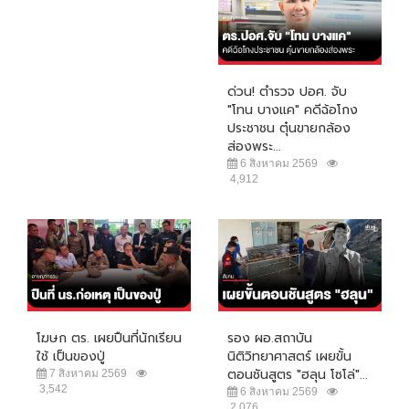
ด่วน! ตำรวจ ปอศ. จับ
"โทน บางแค" คดีฉ้อโกง
ประชาชน ตุ๋นขายกล้อง
ส่องพระ...
6 สิงหาคม 2569
4,912
โฆษก ตร. เผยปืนที่นักเรียน
รอง ผอ.สถาบัน
ใช้ เป็นของปู่
นิติวิทยาศาสตร์ เผยขั้น
ตอนชันสูตร "ฮลุน โซโล่"...
7 สิงหาคม 2569
3,542
6 สิงหาคม 2569
2,076