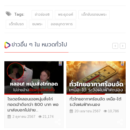
Tags:
ข่าวช่อง8
พระธุดงค์
เด็กขับรถชนพระ
เด็กขับรถ
ชนพระ
ออยมุกดาหาร
ข่าวอื่น ๆ ใน หมวดทั่วไป
ไรเดอร์หลอนเจอหนุ่มสั่งไก่
ทั่วไทยอากาศร้อนจัด เหนือ-ใต้
ทอดเจ้าดังกว่า 800 บาท พอ
ระวังฝนฟ้าคะนอง
มาส่งบอกไม่จ่าย...
20 เมษายน 2567
10,786
2 ตุลาคม 2567
21,174