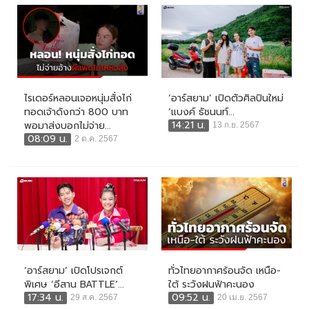
ไรเดอร์หลอนเจอหนุ่มสั่งไก่
‘อาร์สยาม’ เปิดตัวศิลปินใหม่
ทอดเจ้าดังกว่า 800 บาท
‘แบงค์ ธัชนนท์...
14:21 น.
พอมาส่งบอกไม่จ่าย...
13 ก.ย. 2567
08:09 น.
2 ต.ค. 2567
‘อาร์สยาม’ เปิดโปรเจกต์
ทั่วไทยอากาศร้อนจัด เหนือ-
พิเศษ ‘อีสาน BATTLE’...
ใต้ ระวังฝนฟ้าคะนอง
17:34 น.
09:52 น.
29 ส.ค. 2567
20 เม.ย. 2567