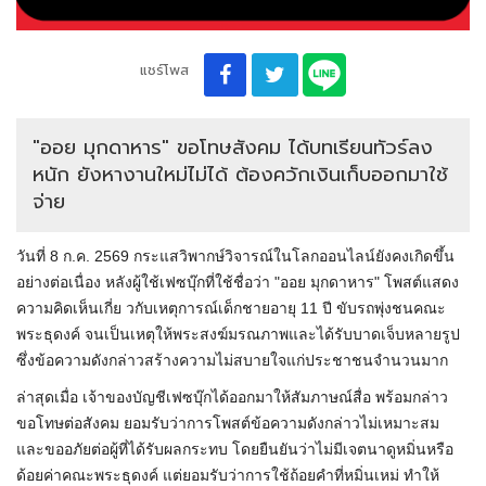
แชร์โพส
"ออย มุกดาหาร" ขอโทษสังคม ได้บทเรียนทัวร์ลง
หนัก ยังหางานใหม่ไม่ได้ ต้องควักเงินเก็บออกมาใช้
จ่าย
วันที่ 8 ก.ค. 2569 กระแสวิพากษ์วิจารณ์ในโลกออนไลน์ยังคงเกิดขึ้น
อย่างต่อเนื่อง หลังผู้ใช้เฟซบุ๊กที่ใช้ชื่อว่า "ออย มุกดาหาร" โพสต์แสดง
ความคิดเห็นเกี่ย วกับเหตุการณ์เด็กชายอายุ 11 ปี ขับรถพุ่งชนคณะ
พระธุดงค์ จนเป็นเหตุให้พระสงฆ์มรณภาพและได้รับบาดเจ็บหลายรูป
ซึ่งข้อความดังกล่าวสร้างความไม่สบายใจแก่ประชาชนจำนวนมาก
ล่าสุดเมื่อ เจ้าของบัญชีเฟซบุ๊กได้ออกมาให้สัมภาษณ์สื่อ พร้อมกล่าว
ขอโทษต่อสังคม ยอมรับว่าการโพสต์ข้อความดังกล่าวไม่เหมาะสม
และขออภัยต่อผู้ที่ได้รับผลกระทบ โดยยืนยันว่าไม่มีเจตนาดูหมิ่นหรือ
ด้อยค่าคณะพระธุดงค์ แต่ยอมรับว่าการใช้ถ้อยคำที่หมิ่นเหม่ ทำให้