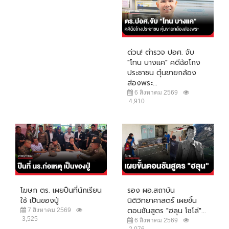
ด่วน! ตำรวจ ปอศ. จับ
"โทน บางแค" คดีฉ้อโกง
ประชาชน ตุ๋นขายกล้อง
ส่องพระ...
6 สิงหาคม 2569
4,910
โฆษก ตร. เผยปืนที่นักเรียน
รอง ผอ.สถาบัน
ใช้ เป็นของปู่
นิติวิทยาศาสตร์ เผยขั้น
ตอนชันสูตร "ฮลุน โซโล่"...
7 สิงหาคม 2569
3,525
6 สิงหาคม 2569