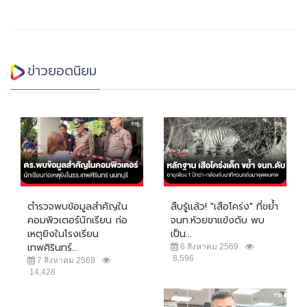
ข่าวยอดนิยม
ตำรวจพบข้อมูลสำคัญใน
สืบรู้แล้ว! "เสือโคร่ง" ที่ขย้ำ
คอมพิวเตอร์นักเรียน ก่อ
จนท.ห้วยขาแข้งดับ พบ
เหตุยิงในโรงเรียน
เป็น...
เทพศิรินทร์...
6 สิงหาคม 2569
8,596
7 สิงหาคม 2569
14,428