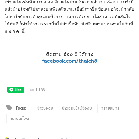
เพราะไม่เช่นนั้นการไกล่เกลี่ยจะไม่ประสบความสำเร็จ เนื่องจากครั้งที่
แล้วฝ่ายโจทก์ไม่มาส่งมาเพียงตัวแทน เมื่อมีการยื่นข้อเสนอก็จะนำกลับ
ไปหารือกับทางตัวคุณแม่ซึ่งกระบวนการดังกล่าวไม่สามารถตัดสินใจ
ได้ทันที ก็ทำให้การเจรจานั้นไม่สำเร็จทัน นัดสืบพยานของศาลในวันที่
8-9 ก.ค. นี้
ติดตาม ช่อง 8 ได้ทาง
facebook.com/thaich8
1,186
Tags:
ข่าวช่อง8
ข่าวออนไลน์ช่อง8
ทรายสมุทร
ทรายสก๊อต