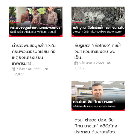
ตำรวจพบข้อมูลสำคัญใน
สืบรู้แล้ว! "เสือโคร่ง" ที่ขย้ำ
คอมพิวเตอร์นักเรียน ก่อ
จนท.ห้วยขาแข้งดับ พบ
เหตุยิงในโรงเรียน
เป็น...
เทพศิรินทร์...
6 สิงหาคม 2569
8,509
7 สิงหาคม 2569
12,822
ด่วน! ตำรวจ ปอศ. จับ
"โทน บางแค" คดีฉ้อโกง
ประชาชน ตุ๋นขายกล้อง