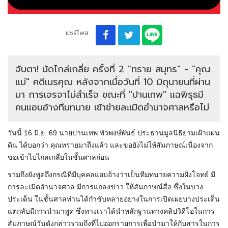
แชร์โพส
จับตา! นัดไกล่เกลี่ย ครั้งที่ 2 "ทราย สมุทร" - "คุณ
แม่" คดีเนรคุณ หลังจากเมื่อวันที่ 10 มิถุนายนที่ผ่าน
มา การเจรจาไม่สำเร็จ ขณะที่ "ปานเทพ" แฉพิรุธมี
คนแอบอ้างทีมทนาย เข้าข่ายละเมิดอำนาจศาลหรือไม่
วันนี้ 16 มิ.ย. 69 นายปานเทพ พัวพงษ์พันธ์ ประธานมูลนิธิยามเฝ้าแผ่น
ดิน ได้บอกว่า คุณทรายมาถึงแล้ว และขอยังไม่ให้สัมภาษณ์เนื่องจาก
ขอเข้าไปไกล่เกลี่ยในชั้นศาลก่อน
รวมถึงยังพูดถึงกรณีที่มีบุคคลแอบอ้างว่าเป็นทีมทนายความฝั่งโจทย์ มี
การละเมิดอำนาจศาล มีการแถลงข่าว ให้สัมภาษณ์สื่อ ซึ่งในบาง
ประเด็น ในชั้นศาลท่านได้กำชับหลายอย่างในการเปิดเผยบางประเด็น
แต่กลับมีการนำมาพูด ซึ่งทางเราได้นำหลักฐานทางคลิปวิดีโอในการ
สัมภาษณ์วันดังกล่าวรวมถึงที่ไปออกรายการเพื่อนำมาให้กับสารในการ