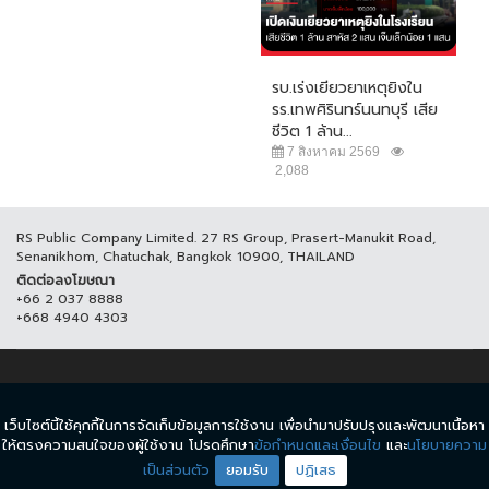
รบ.เร่งเยียวยาเหตุยิงใน
รร.เทพศิรินทร์นนทบุรี เสีย
ชีวิต 1 ล้าน...
7 สิงหาคม 2569
2,088
RS Public Company Limited. 27 RS Group, Prasert-Manukit Road,
Senanikhom, Chatuchak, Bangkok 10900, THAILAND
ติดต่อลงโฆษณา
+66 2 037 8888
+668 4940 4303
© COPYRIGHT 2017 THAICH8.COM, ALL RIGHT RESERVED.
เว็บไซต์นี้ใช้คุกกี้ในการจัดเก็บข้อมูลการใช้งาน เพื่อนำมาปรับปรุงและพัฒนาเนื้อหา
ข้อกำหนดและเงื่อนไข
นโยบายความเป็นส่วนตัว
ให้ตรงความสนใจของผู้ใช้งาน โปรดศึกษา
ข้อกำหนดและเงื่อนไข
และ
นโยบายความ
เป็นส่วนตัว
ยอมรับ
ปฏิเสธ