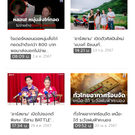
ไรเดอร์หลอนเจอหนุ่มสั่งไก่
‘อาร์สยาม’ เปิดตัวศิลปินใหม่
ทอดเจ้าดังกว่า 800 บาท
‘แบงค์ ธัชนนท์...
14:21 น.
พอมาส่งบอกไม่จ่าย...
13 ก.ย. 2567
08:09 น.
2 ต.ค. 2567
‘อาร์สยาม’ เปิดโปรเจกต์
ทั่วไทยอากาศร้อนจัด เหนือ-
พิเศษ ‘อีสาน BATTLE’...
ใต้ ระวังฝนฟ้าคะนอง
17:34 น.
09:52 น.
29 ส.ค. 2567
20 เม.ย. 2567