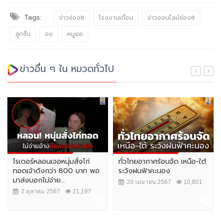
Tags:
ข่าวช่อง8
โรงงานเถื่อน
ข่าวออนไลน์ช่อง8
ลูกชิ้น
อย
หมูยอ
ข่าวอื่น ๆ ใน หมวดทั่วไป
ไรเดอร์หลอนเจอหนุ่มสั่งไก่
ทั่วไทยอากาศร้อนจัด เหนือ-ใต้
ทอดเจ้าดังกว่า 800 บาท พอ
ระวังฝนฟ้าคะนอง
มาส่งบอกไม่จ่าย...
20 เมษายน 2567
10,801
2 ตุลาคม 2567
21,197