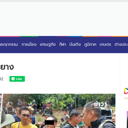
าชญากรรม
การเมือง
เศรษฐกิจ
กีฬา
บันเทิง
ภูมิภาค
เกษตร
ต่างปร
นยาง
82