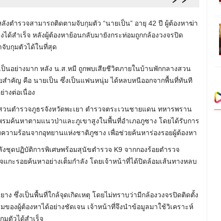
หลังตำรวจสามารถติดตามจับกุมตัว “นายเป็น” อายุ 42 ปี ผู้ต้องหาฆ่า
ด้สำเร็จ หลังผู้ต้องหาย้อนกลับมายังกระท่อมถูกกล้องวงจรปิด
จับกุมตัวได้ในที่สุด
่เป็นอย่างมาก หลัง น.ส.หมี ถูกพบเสียชีวิตภายในบ้านพักกลางสวน
ยสำคัญ คือ นายเป็น ซึ่งเป็นแฟนหนุ่ม ได้หลบหนีออกจากพื้นที่ทันที
่างต่อเนื่อง
ุดสืบสวนตำรวจภูธรจังหวัดพะเยา ตำรวจตระเวนชายแดน ทหารพราน
ูพรมค้นหาตามแนวป่าและภูเขาสูงในพื้นที่อำเภอภูซาง โดยได้รับการ
ามร้อนจากอุทยานแห่งชาติภูซาง เพื่อช่วยค้นหาร่องรอยผู้ต้องหา
ังชุดปฏิบัติการพิเศษพร้อมสุนัขตำรวจ K9 จากกองร้อยตำรวจ
แกะรอยค้นหาอย่างเต็มกำลัง โดยเจ้าหน้าที่ได้ปิดล้อมเส้นทางหลบ
ง ซึ่งเป็นพื้นที่ใกล้จุดเกิดเหตุ โดยไม่ทราบว่ามีกล้องวงจรปิดติดตั้ง
องผู้ต้องหาได้อย่างชัดเจน เจ้าหน้าที่จึงนำข้อมูลมาใช้วิเคราะห์
ุมตัวได้สำเร็จ