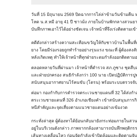
วันที่ 15 มิถุนายน 2569 ปิดฉากการไล่ล่าข้ามวันข้ามคืน 
โหด น.ส.หมี อายุ 41 ปี ชาวม้ง ภายในบ้านพักกลางสวนยางไ
บันทึกภาพเอาไว้ได้อย่างชัดเจน เจ้าหน้าที่จึงเร่งติดตามเข้า
คดีดังกล่าวสร้างความสะเทือนขวัญให้กับชาวบ้านในพื้นที
ยาง โดยมีร่องรอยถูกทำร้ายอย่างรุนแรง ขณะที่ ผู้ต้องสงสั
หลังเกิดเหตุ ทำให้เจ้าหน้าที่ทุกฝ่ายระดมกำลังออกติดตามอย
ตลอดหลายวันที่ผ่านมา เจ้าหน้าที่ตำรวจ สภ.ภูซาง ช
และฝ่ายปกครอง สนธิกำลังกว่า 100 นาย เปิดปฏิบัติการป
สนับสนุนอากาศยานไร้คนขับ (โดรน) พร้อมระบบตรวจจับคว
ต่อมา กองกำกับการตำรวจตระเวนชายแดนที่ 32 ได้ส่งกำล
ตระเวนชายแดนที่ 326 อำเภอเชียงคำ เข้าสนับสนุนภารกิจ
หนีสำคัญและจุดเสี่ยงตามแนวชายแดนอย่างเข้มงวด
กระทั่งล่าสุด ผู้ต้องหาได้ย้อนกลับมายังกระท่อมภายในสวนยา
อยู่ในบริเวณดังกล่าว ภาพจากกล้องสามารถบันทึกพฤติกรรมข
เส้นทางเคลื่อนไหว ก่อนจัดกำลังเข้าปิดล้อมและติดตามจับก