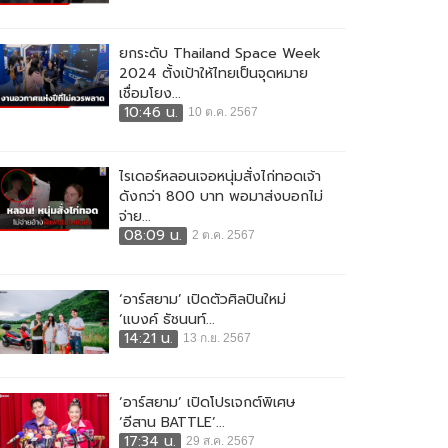
ยกระดับ Thailand Space Week
2024 ตั้งเป้าให้ไทยเป็นจุดหมาย
เชื่อมโยง...
10:46 น.
10 ต.ค. 2567
ไรเดอร์หลอนเจอหนุ่มสั่งไก่ทอดเจ้า
ดังกว่า 800 บาท พอมาส่งบอกไม่
จ่าย...
08:09 น.
2 ต.ค. 2567
‘อาร์สยาม’ เปิดตัวศิลปินใหม่
‘แบงค์ ธัชนนท์...
14:21 น.
13 ก.ย. 2567
‘อาร์สยาม’ เปิดโปรเจกต์พิเศษ
‘อีสาน BATTLE’...
17:34 น.
29 ส.ค. 2567