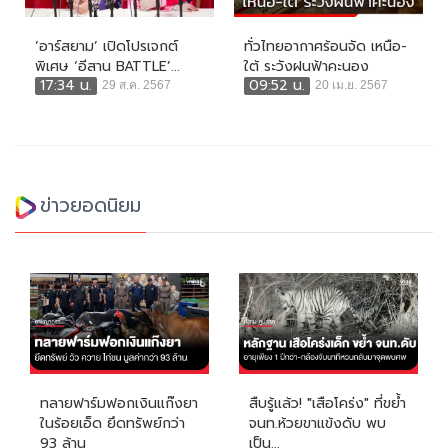
‘อาร์สยาม’ เปิดโปรเจกต์
ทั่วไทยอากาศร้อนจัด เหนือ-
พิเศษ ‘อีสาน BATTLE’...
ใต้ ระวังฝนฟ้าคะนอง
17:34 น.
09:52 น.
29 ส.ค. 2567
20 เม.ย. 2567
ข่าวยอดนิยม
ทลายฟาร์มฟอกเงินแก๊งยา
สืบรู้แล้ว! "เสือโคร่ง" ที่ขย้ำ
ในร้อยเอ็ด ยึดทรัพย์กว่า
จนท.ห้วยขาแข้งดับ พบ
93 ล้าน
เป็น...