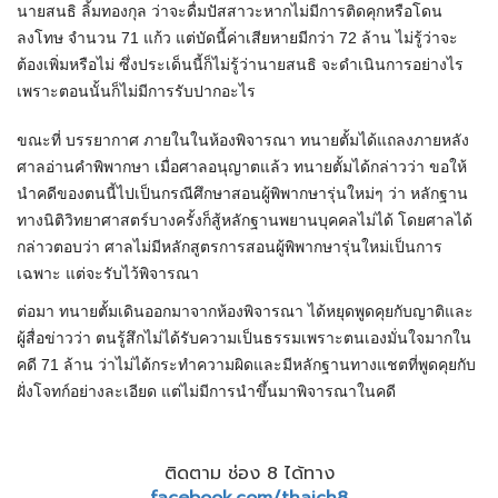
นายสนธิ ลิ้มทองกุล ว่าจะดื่มปัสสาวะหากไม่มีการติดคุกหรือโดน
ลงโทษ จำนวน 71 แก้ว แต่บัดนี้ค่าเสียหายมีกว่า 72 ล้าน ไม่รู้ว่าจะ
ต้องเพิ่มหรือไม่ ซึ่งประเด็นนี้ก็ไม่รู้ว่านายสนธิ จะดำเนินการอย่างไร
เพราะตอนนั้นก็ไม่มีการรับปากอะไร
ขณะที่ บรรยากาศ ภายในในห้องพิจารณา ทนายตั้มได้แถลงภายหลัง
ศาลอ่านคำพิพากษา เมื่อศาลอนุญาตแล้ว ทนายตั้มได้กล่าวว่า ขอให้
นำคดีของตนนี้ไปเป็นกรณีศึกษาสอนผู้พิพากษารุ่นใหม่ๆ ว่า หลักฐาน
ทางนิติวิทยาศาสตร์บางครั้งก็สู้หลักฐานพยานบุคคลไม่ได้ โดยศาลได้
กล่าวตอบว่า ศาลไม่มีหลักสูตรการสอนผู้พิพากษารุ่นใหม่เป็นการ
เฉพาะ แต่จะรับไว้พิจารณา
ต่อมา ทนายตั้มเดินออกมาจากห้องพิจารณา ได้หยุดพูดคุยกับญาติและ
ผู้สื่อข่าวว่า ตนรู้สึกไม่ได้รับความเป็นธรรมเพราะตนเองมั่นใจมากใน
คดี 71 ล้าน ว่าไม่ได้กระทำความผิดและมีหลักฐานทางแชตที่พูดคุยกับ
ฝั่งโจทก์อย่างละเอียด แต่ไม่มีการนำขึ้นมาพิจารณาในคดี
ติดตาม ช่อง 8 ได้ทาง