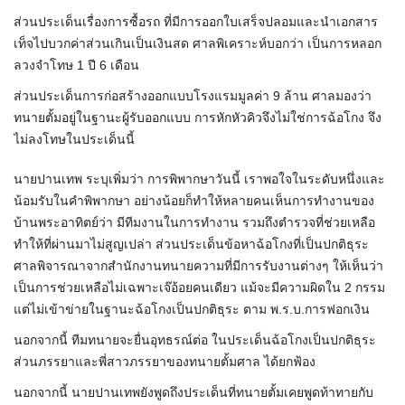
ส่วนประเด็นเรื่องการซื้อรถ ที่มีการออกใบเสร็จปลอมและนําเอกสาร
เท็จไปบวกค่าส่วนเกินเป็นเงินสด ศาลพิเคราะห์บอกว่า เป็นการหลอก
ลวงจำโทษ 1 ปี 6 เดือน
ส่วนประเด็นการก่อสร้างออกแบบโรงแรมมูลค่า 9 ล้าน ศาลมองว่า
ทนายตั้มอยู่ในฐานะผู้รับออกแบบ การหักหัวคิวจึงไม่ใช่การฉ้อโกง จึง
ไม่ลงโทษในประเด็นนี้
นายปานเทพ ระบุเพิ่มว่า การพิพากษาวันนี้ เราพอใจในระดับหนึ่งและ
น้อมรับในคำพิพากษา อย่างน้อยก็ทำให้หลายคนเห็นการทำงานของ
บ้านพระอาทิตย์ว่า มีทีมงานในการทำงาน รวมถึงตำรวจที่ช่วยเหลือ
ทำให้ที่ผ่านมาไม่สูญเปล่า ส่วนประเด็นข้อหาฉ้อโกงที่เป็นปกติธุระ
ศาลพิจารณาจากสํานักงานทนายความที่มีการรับงานต่างๆ ให้เห็นว่า
เป็นการช่วยเหลือไม่เฉพาะเจ๊อ้อยคนเดียว แม้จะมีความผิดใน 2 กรรม
แต่ไม่เข้าข่ายในฐานะฉ้อโกงเป็นปกติธุระ ตาม พ.ร.บ.การฟอกเงิน
นอกจากนี้ ทีมทนายจะยื่นอุทธรณ์ต่อ ในประเด็นฉ้อโกงเป็นปกติธุระ
ส่วนภรรยาและพี่สาวภรรยาของทนายตั้มศาล ได้ยกฟ้อง
นอกจากนี้ นายปานเทพยังพูดถึงประเด็นที่ทนายตั้มเคยพูดท้าทายกับ