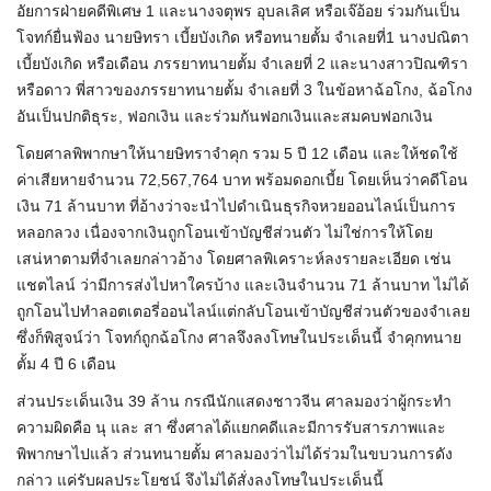
อัยการฝ่ายคดีพิเศษ 1 และนางจตุพร อุบลเลิศ หรือเจ๊อ้อย ร่วมกันเป็น
โจทก์ยื่นฟ้อง นายษิทรา เบี้ยบังเกิด หรือทนายตั้ม จำเลยที่1 นางปณิตา
เบี้ยบังเกิด หรือเดือน ภรรยาทนายตั้ม จำเลยที่ 2 และนางสาวปิณฑิรา
หรือดาว พี่สาวของภรรยาทนายตั้ม จำเลยที่ 3 ในข้อหาฉ้อโกง, ฉ้อโกง
อันเป็นปกติธุระ, ฟอกเงิน และร่วมกันฟอกเงินและสมคบฟอกเงิน
โดยศาลพิพากษาให้นายษิทราจำคุก รวม 5 ปี 12 เดือน และให้ชดใช้
ค่าเสียหายจำนวน 72,567,764 บาท พร้อมดอกเบี้ย โดยเห็นว่าคดีโอน
เงิน 71 ล้านบาท ที่อ้างว่าจะนำไปดำเนินธุรกิจหวยออนไลน์เป็นการ
หลอกลวง เนื่องจากเงินถูกโอนเข้าบัญชีส่วนตัว ไม่ใช่การให้โดย
เสน่หาตามที่จำเลยกล่าวอ้าง โดยศาลพิเคราะห์ลงรายละเอียด เช่น
แชตไลน์ ว่ามีการส่งไปหาใครบ้าง และเงินจำนวน 71 ล้านบาท ไม่ได้
ถูกโอนไปทำลอตเตอรี่ออนไลน์แต่กลับโอนเข้าบัญชีส่วนตัวของจำเลย
ซึ่งก็พิสูจน์ว่า โจทก์ถูกฉ้อโกง ศาลจึงลงโทษในประเด็นนี้ จำคุกทนาย
ตั้ม 4 ปี 6 เดือน
ส่วนประเด็นเงิน 39 ล้าน กรณีนักแสดงชาวจีน ศาลมองว่าผู้กระทำ
ความผิดคือ นุ และ สา ซึ่งศาลได้แยกคดีและมีการรับสารภาพและ
พิพากษาไปแล้ว ส่วนทนายตั้ม ศาลมองว่าไม่ได้ร่วมในขบวนการดัง
กล่าว แค่รับผลประโยชน์ จึงไม่ได้สั่งลงโทษในประเด็นนี้