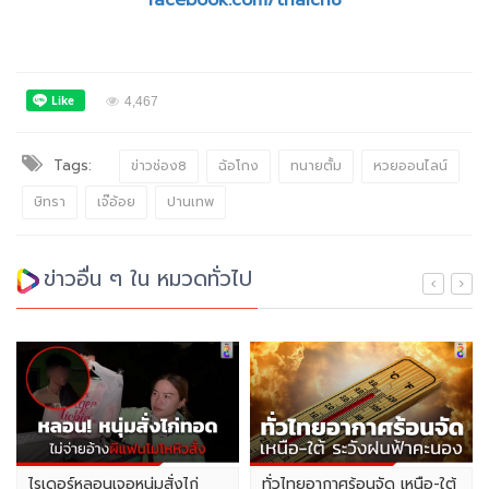
facebook.com/thaich8
4,467
Tags:
ข่าวช่อง8
ฉ้อโกง
ทนายตั้ม
หวยออนไลน์
ษิทรา
เจ๊อ้อย
ปานเทพ
ข่าวอื่น ๆ ใน หมวดทั่วไป
ไรเดอร์หลอนเจอหนุ่มสั่งไก่
ทั่วไทยอากาศร้อนจัด เหนือ-ใต้