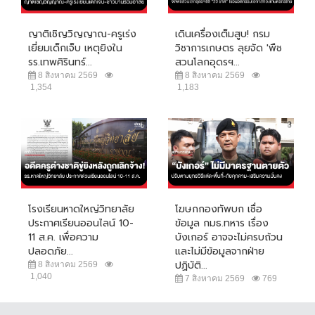
ญาติเชิญวิญญาณ-ครูเร่ง
เดินเครื่องเต็มสูบ! กรม
เยี่ยมเด็กเจ็บ เหตุยิงใน
วิชาการเกษตร ลุยจัด 'พืช
รร.เทพศิรินทร์...
สวนโลกอุดรฯ...
8 สิงหาคม 2569
8 สิงหาคม 2569
1,354
1,183
โรงเรียนหาดใหญ่วิทยาลัย
โฆษกกองทัพบก เชื่อ
ประกาศเรียนออนไลน์ 10-
ข้อมูล กมธ.ทหาร เรื่อง
11 ส.ค. เพื่อความ
บังเกอร์ อาจจะไม่ครบถ้วน
ปลอดภัย...
และไม่มีข้อมูลจากฝ่าย
ปฏิบัติ...
8 สิงหาคม 2569
1,040
7 สิงหาคม 2569
769