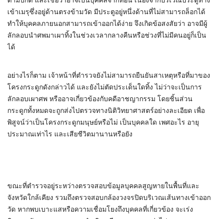
ตามปกติ และเชื่อว่าอาจเป็นบุคคลจากที่อื่น เนื่องจากบริเวณประตูทาง
เข้าเมรุซึ่งอยู่ด้านตรงข้ามวัด มีประตูอยู่หนึ่งด้านที่ไม่สามารถล็อกได้
ทำให้บุคคลภายนอกสามารถเข้าออกได้ง่าย จึงเกิดข้อสงสัยว่า อาจมีผู้
ลักลอบนำศพมาเผาทิ้งในช่วงเวลากลางคืนหรือช่วงที่ไม่มีคนอยู่ก็เป็น
ได้
อย่างไรก็ตาม เจ้าหน้าที่ตำรวจยังไม่สามารถยืนยันสาเหตุหรือที่มาของ
โครงกระดูกดังกล่าวได้ และยังไม่ตัดประเด็นใดทิ้ง ไม่ว่าจะเป็นการ
ลักลอบเผาศพ หรืออาจเกี่ยวข้องกับคดีอาชญากรรม โดยชิ้นส่วน
กระดูกทั้งหมดจะถูกส่งไปตรวจทางนิติวิทยาศาสตร์อย่างละเอียด เพื่อ
พิสูจน์ว่าเป็นโครงกระดูกมนุษย์หรือไม่ เป็นบุคคลใด เพศอะไร อายุ
ประมาณเท่าไร และเสียชีวิตมานานหรือยัง
ขณะที่ตำรวจอยู่ระหว่างตรวจสอบข้อมูลบุคคลสูญหายในพื้นที่และ
จังหวัดใกล้เคียง รวมถึงตรวจสอบกล้องวงจรปิดบริเวณเส้นทางเข้าออก
วัด หากพบเบาะแสหรือความเชื่อมโยงถึงบุคคลที่เกี่ยวข้อง จะเร่ง