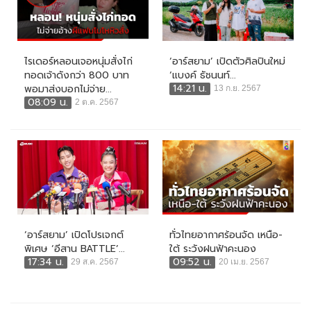
ไรเดอร์หลอนเจอหนุ่มสั่งไก่
‘อาร์สยาม’ เปิดตัวศิลปินใหม่
ทอดเจ้าดังกว่า 800 บาท
‘แบงค์ ธัชนนท์...
14:21 น.
พอมาส่งบอกไม่จ่าย...
13 ก.ย. 2567
08:09 น.
2 ต.ค. 2567
‘อาร์สยาม’ เปิดโปรเจกต์
ทั่วไทยอากาศร้อนจัด เหนือ-
พิเศษ ‘อีสาน BATTLE’...
ใต้ ระวังฝนฟ้าคะนอง
17:34 น.
09:52 น.
29 ส.ค. 2567
20 เม.ย. 2567