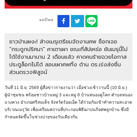
แชร์โพส
ชาวบ้านผงะ! ล้างเมรุเตรียมจัดงานศพ ช็อกเจอ
"กระดูกปริศนา" คาเตาเผา ขณะที่สัปเหร่อ ยันเมรุนี้ไม่
ได้ใช้งานมานาน 2 เดือนแล้ว คาดคนร้ายฉวยโอกาส
ประตูล็อกไม่ได้ ลอบเผาศพทิ้ง ด้าน ตร.เร่งส่งชิ้น
ส่วนตรวจพิสูจน์
วันที่ 11 มิ.ย. 2569 ผู้สื่อข่าวรายงานว่า เมื่อช่วงเช้าวานนี้ (10 มิ.ย.)
ผู้นำชุมชน พร้อมชาวบ้านหมู่ 3 และหมู่ 8 บ้านหนองคูโคก ตำบลหนอง
แวงควง อำเภอศรีสมเด็จ จังหวัดร้อยเอ็ด ได้ร่วมกันเข้าทำความสะอาด
บริเวณเมรุวัด เพื่อเตรียมสถานที่ประกอบพิธีฌาปนกิจศพลูกบ้าน ซึ่งมี
กำหนดจัดขึ้นในช่วงบ่ายของวันเดียวกัน