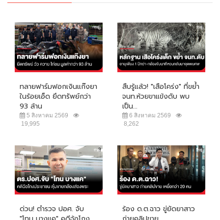
ทลายฟาร์มฟอกเงินแก๊งยา
สืบรู้แล้ว! "เสือโคร่ง" ที่ขย้ำ
ในร้อยเอ็ด ยึดทรัพย์กว่า
จนท.ห้วยขาแข้งดับ พบ
93 ล้าน
เป็น...
5 สิงหาคม 2569
6 สิงหาคม 2569
19,995
8,262
ด่วน! ตำรวจ ปอศ. จับ
ร้อง ด.ต.ฉาว ขู่ยัดยาสาว
"โทน บางแค" คดีฉ้อโกง
ถ่ายคลิปขาย