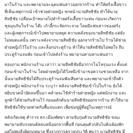
มาในร้าน และพยายามจะฉุดแฟนสาวออกจากร้าน ทำให้ฝรั่งเสื้อขาว
ที่เห็นเหตุการณ์ เข้าช่วยฝ่ายหญิง ชกหน้านายสิทธิชัย ทำให้นาย
สิทธิชัย เปลี่ยนเป้าหมายไปทำร้ายฝรั่งเสื้อขาวแทน ก่อนจะเกิดการ
ชุลมุนกันในร้าน โต๊ะ เก้าอี้กระจัดกระจาย โดยมีแฟนสาวของฝรั่ง
และผู้เหตุการณ์เข้าไปพยายามหยุด ความคลั่งของนายสิทธิชัย แต่ยัง
ไม่หมดแค่นั้น เพราะหลังจากนายสิทธิชัย ออกจากร้านไป ร้านได้ช่วย
ฝ่ายหญิงไว้ในร้าน และล็อกประตูร้าน ทำให้นายสิทธิชัยไม่พอใจ ถีบ
ประตูร้านจนพัง ก่อนเข้าไปหลังร้าน พยายามตามหาแฟนสาว
สอบถาม พนักงานร้าน เล่าว่า นายสิทธิชัยมีอาการโมโหรุนแรง ตั้งแต่
ก่อนเข้ามาในร้าน โดยฝ่ายหญิงได้วิ่งหนีเข้ามาขอความช่วยเหลือ จาก
นั้นนายสิทธิชัยได้ถีบประตูร้านจนพังเสียหาย และพยายามเข้าถึงตัว
ฝ่ายหญิง พนักงานร้าน ระบุว่า หลังนายสิทธิชัยเข้าไปในร้าน ยังได้
หยิบขวดน้ำอัดลมขึ้นมา คล้ายจะใช้ทำร้ายฝ่ายหญิง แต่พนักงาน และ
ลูกค้าได้ช่วยกันห้ามไว้ ก่อนผลักดันนายสิทธิชัยออกจากร้าน ทำให้นาย
สิทธิชัยใช้ขวดฟาดกับพื้นจนแตก เพื่อข่มขู่ผู้ที่อยู่ในเหตุการณ์
หลังเกิดเหตุ ตำรวจ สภ.เมืองพัทยา ตามจับกุมตัวนายสิทธิชัย ขณะ
พยายามขับรถยนต์หลบหนีออกจากพื้นที่ ก่อนคุมตัวกลับไปค้นห้องพัก
แต่ไม่พบสิ่งผิดกฎหมาย ซึ่งจากการตรวจประวัติ พบว่า นายสิทธิชัย มี