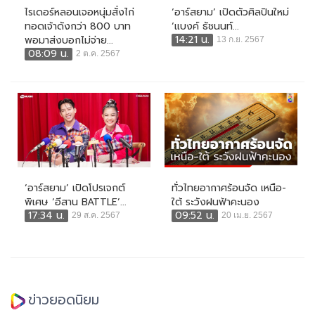
ไรเดอร์หลอนเจอหนุ่มสั่งไก่
‘อาร์สยาม’ เปิดตัวศิลปินใหม่
ทอดเจ้าดังกว่า 800 บาท
‘แบงค์ ธัชนนท์...
14:21 น.
พอมาส่งบอกไม่จ่าย...
13 ก.ย. 2567
08:09 น.
2 ต.ค. 2567
‘อาร์สยาม’ เปิดโปรเจกต์
ทั่วไทยอากาศร้อนจัด เหนือ-
พิเศษ ‘อีสาน BATTLE’...
ใต้ ระวังฝนฟ้าคะนอง
17:34 น.
09:52 น.
29 ส.ค. 2567
20 เม.ย. 2567
ข่าวยอดนิยม