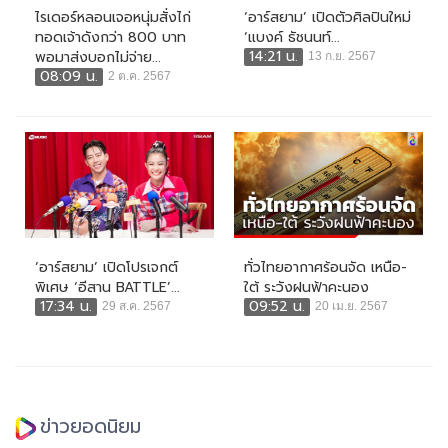
ไรเดอร์หลอนเจอหนุ่มสั่งไก่
‘อาร์สยาม’ เปิดตัวศิลปินใหม่
ทอดเจ้าดังกว่า 800 บาท
‘แบงค์ ธัชนนท์...
14:21 น.
พอมาส่งบอกไม่จ่าย...
13 ก.ย. 2567
08:09 น.
2 ต.ค. 2567
‘อาร์สยาม’ เปิดโปรเจกต์
ทั่วไทยอากาศร้อนจัด เหนือ-
พิเศษ ‘อีสาน BATTLE’...
ใต้ ระวังฝนฟ้าคะนอง
17:34 น.
09:52 น.
29 ส.ค. 2567
20 เม.ย. 2567
ข่าวยอดนิยม