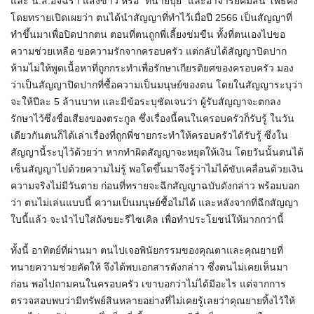
และ น.ส.อัจฉรา แสงขาว หรือ “ทนายปุ้ย” และอาจารย์คมสัน โพธิ์คง
โดยทรายเปิดเผยว่า ตนได้นำสัญญาที่ทำไว้เมื่อปี 2566 เป็นสัญญาที่
ทำขึ้นมาเพื่อปิดปากตน ตอนที่ตนถูกพี่เลี้ยงข่มขืน ทั้งที่ตนเองไปขอ
ความช่วยเหลือ ขอความรักจากครอบครัว แต่กลับได้สัญญาปิดปาก
ห้ามไม่ให้พูดเนื้อหาที่ถูกกระทำเพื่อรักษาเกียรติยศของครอบครัว มอง
ว่าเป็นสัญญาปิดปากที่ซื้อความเป็นมนุษย์ของตน โดยในสัญญาระบุว่า
จะให้ปีละ 5 ล้านบาท และมีข้อระบุชัดเจนว่า ผู้รับสัญญาจะตกลง
รักษาไว้ซึ่งชื่อเสียงของตระกูล ซึ่งเรื่องนี้คนในครอบครัวก็รับรู้ ในวัน
เดียวกันตนก็ได้เล่าเรื่องที่ถูกพี่ชายกระทำให้ครอบครัวได้รับรู้ ซึ่งใน
สัญญานี้ระบุไว้ด้วยว่า หากทำผิดสัญญาจะหยุดให้เงิน โดยวันนั้นตนได้
เซ็นสัญญาไปด้วยความไม่รู้ พอโตขึ้นมาจึงรู้ว่าไม่ได้ขับเคลื่อนด้วยเงิน
ความจริงไม่มีวันตาย ก่อนที่ทรายจะฉีกสัญญาฉบับดังกล่าว พร้อมบอก
ว่า ตนไม่เล่นแบบนี้ ความเป็นมนุษย์ซื้อไม่ได้ และหลังจากที่ฉีกสัญญา
ใบนี้แล้ว จะนำไปใส่ถังขยะรีไซเคิล เพื่อทำประโยชน์ให้มากกว่านี้
ทั้งนี้ อาทิตย์ที่ผ่านมา ตนไปเจอพินัยกรรมของคุณตาและคุณยายที่
ทนายความช่วยคัดให้ จึงได้พบเอกสารดังกล่าว ซึ่งตนไม่เคยเห็นมา
ก่อน พอไปถามคนในครอบครัว เขาบอกว่าไม่ได้มีอะไร แต่จากการ
ตรวจสอบพบว่ามีทรัพย์สินหลายอย่างที่ไม่เคยรู้เลยว่าคุณยายทิ้งไว้ให้