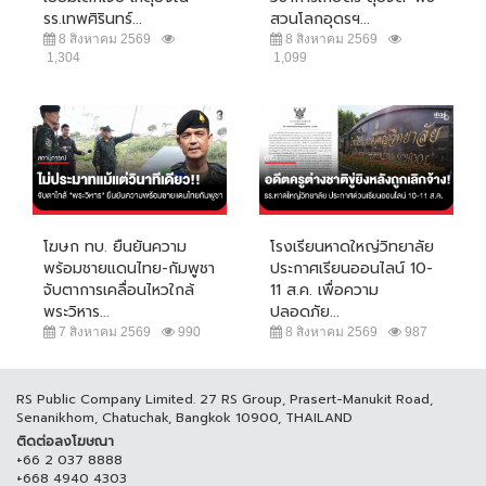
รร.เทพศิรินทร์...
สวนโลกอุดรฯ...
8 สิงหาคม 2569
8 สิงหาคม 2569
1,304
1,099
โฆษก ทบ. ยืนยันความ
โรงเรียนหาดใหญ่วิทยาลัย
พร้อมชายแดนไทย-กัมพูชา
ประกาศเรียนออนไลน์ 10-
จับตาการเคลื่อนไหวใกล้
11 ส.ค. เพื่อความ
พระวิหาร...
ปลอดภัย...
7 สิงหาคม 2569
990
8 สิงหาคม 2569
987
RS Public Company Limited. 27 RS Group, Prasert-Manukit Road,
Senanikhom, Chatuchak, Bangkok 10900, THAILAND
ติดต่อลงโฆษณา
+66 2 037 8888
+668 4940 4303