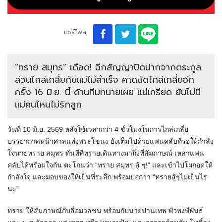
แชร์โพส
"ทราย สมุทร" เดือด! ฉีกสัญญาปิดปากจากตระกูล
ส่วนไกล่เกลี่ยกับแม่ไม่สำเร็จ คาดนัดไกล่เกลี่ยอีก
ครั้ง 16 มิ.ย. นี้ ด้านทีมทนายเผย แม่เครียด ยันไม่มี
แม่คนไหนไม่รักลูก
วันที่ 10 มิ.ย. 2569 หลังใช้เวลากว่า 4 ชั่วโมงในการไกล่เกลี่ย
บรรยากาศหน้าศาลแพ่งพระโขนง ยังเต็มไปด้วยแฟนคลับที่รอให้กำลัง
ใจนายทราย สมุทร ทันทีที่ทรายเดินทางมาถึงที่สัมภาษณ์ เหล่าแฟน
คลับได้พร้อมใจกัน ตะโกนว่า “ทราย สมุทร สู้ ๆ!” และเข้าไปโผกอดให้
กำลังใจ และมอบของให้เป็นที่ระลึก พร้อมบอกว่า “ทรายสู้ๆไม่เป็นไร
นะ”
ทราย ให้สัมภาษณ์กับสื่อมวลชน พร้อมกับนายปานเทพ พัวพงษ์พันธ์