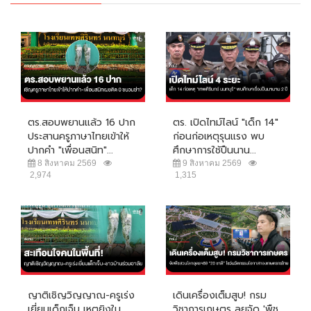
ตร.สอบพยานแล้ว 16 ปาก
ตร. เปิดไทม์ไลน์ "เด็ก 14"
ประสานครูภาษาไทยเข้าให้
ก่อนก่อเหตุรุนแรง พบ
ปากคำ "เพื่อนสนิท"...
ศึกษาการใช้ปืนนาน...
8 สิงหาคม 2569
9 สิงหาคม 2569
2,974
1,315
ญาติเชิญวิญญาณ-ครูเร่ง
เดินเครื่องเต็มสูบ! กรม
เยี่ยมเด็กเจ็บ เหตุยิงใน
วิชาการเกษตร ลุยจัด 'พืช